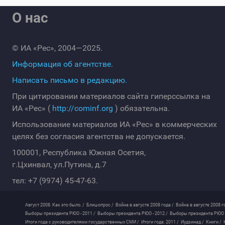
О нас
© ИА «Рес», 2004—2025.
Информация об агентстве.
Написать письмо в редакцию.
При цитировании материалов сайта гиперссылка на
ИА «Рес» (
http://cominf.org
) обязательна.
Использование материалов ИА «Рес» в коммерческих
целях без согласия агентства не допускается.
100001, Республика Южная Осетия,
г.Цхинвал, ул.Путина, д.7
тел: +7 (9974) 45-47-63.
Август 2008. Как это было. /
Блиц-опрос /
Война в августе 2008 года /
Война в августе 2008 г
Выборы президента РЮО - 2011 /
Выборы президента РЮО - 2012 /
Выборы президента РЮО -
Итоги года с руководителями государственных СМИ /
Итоги года. 2011 /
Иудзинад /
Книги /