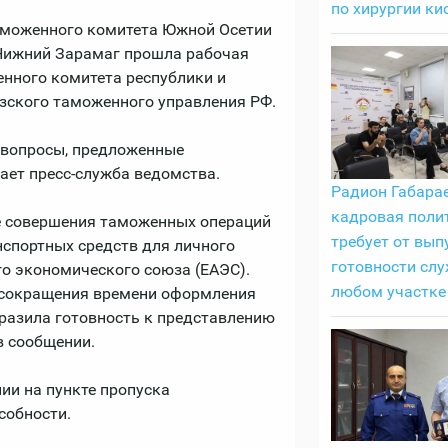
по хирургии ки
аможенного комитета Южной Осетии
Нижний Зарамаг прошла рабочая
енного комитета республики и
зского таможенного управления РФ.
 вопросы, предложенные
ет пресс-служба ведомства.
Радион Габарае
кадровая поли
е совершения таможенных операций
требует от вып
спортных средств для личного
готовности слу
о экономического союза (ЕАЭС).
любом участке
 сокращения времени оформления
разила готовность к представлению
в сообщении.
ии на пункте пропуска
собности.