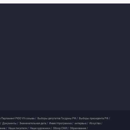
 Парламент РЮО VII созыва /
Выборы депутатов Госдумы РФ /
Выборы президента РФ /
/
Документы /
Знаменательная дата /
Инвестпрограмма /
интервью /
Искуство /
ение /
Наши писатели /
Наши художники /
Обзор СМИ /
Образование /