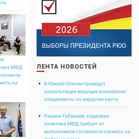
сти
в:
ЛЕНТА НОВОСТЕЙ
тика МВД
ускников
жить на
В Южной Осетии проведут
консультации ведущие российские
специалисты по хирургии кисти
Радион Габараев: кадровая
политика МВД требует от
выпускников готовности служить на