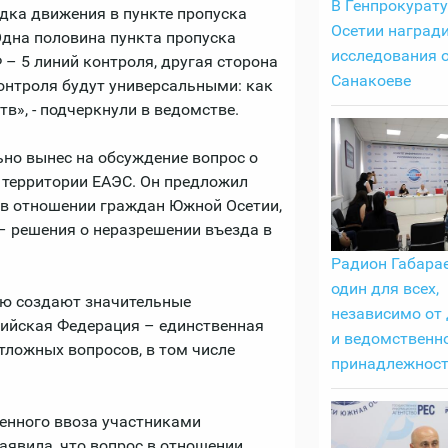
В Генпрокурат
дка движения в пункте пропуска
Осетии наград
Одна половина пункта пропуска
исследования 
– 5 линий контроля, другая сторона
Санакоеве
контроля будут универсальными: как
тв», - подчеркнули в ведомстве.
но вынес на обсуждение вопрос о
 территории ЕАЭС. Он предложил
в отношении граждан Южной Осетии,
– решения о неразрешении въезда в
Радион Габарае
один для всех,
ию создают значительные
независимо от
сийская Федерация – единственная
и ведомственн
тложных вопросов, в том числе
принадлежнос
енного ввоза участниками
аявила, что вопрос в отношении