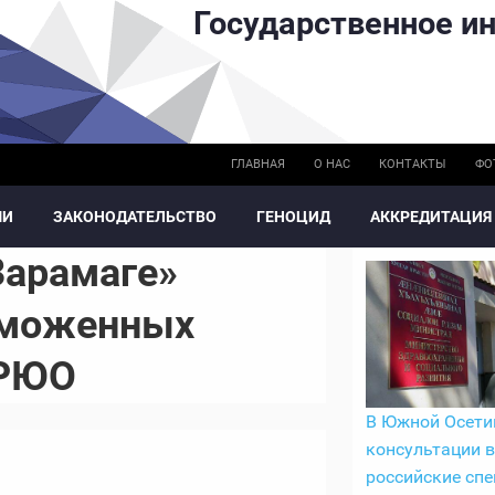
Государственное ин
ГЛАВНАЯ
О НАС
КОНТАКТЫ
ФО
МИ
ЗАКОНОДАТЕЛЬСТВО
ГЕНОЦИД
АККРЕДИТАЦИЯ
Зарамаге»
аможенных
 РЮО
В Южной Осети
консультации 
российские сп