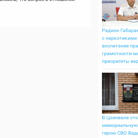
Радион Габарае
с наркотиками
воспитание пр
грамотности м
приоритеты ве
В Цхинвале от
мемориальную
герою СВО Вад