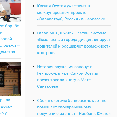
Южная Осетия участвует в
международном проекте
«Здравствуй, Россия» в Черкесске
в: борьба
 и
Глава МВД Южной Осетии: система
авовой
«Безопасный город» дисциплинирует
олодежи —
водителей и расширяет возможности
домства
контроля
История служения закону: в
Генпрокуратуре Южной Осетии
презентовали книгу о Мате
Санакоеве
крыли
Сбой в системе банковских карт не
 доску
помешает своевременному
иму
получению зарплат - Нацбанк Южной