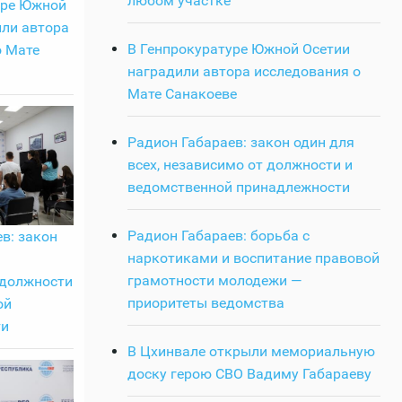
любом участке
уре Южной
или автора
В Генпрокуратуре Южной Осетии
о Мате
наградили автора исследования о
Мате Санакоеве
Радион Габараев: закон один для
всех, независимо от должности и
ведомственной принадлежности
Радион Габараев: борьба с
в: закон
наркотиками и воспитание правовой
грамотности молодежи —
 должности
приоритеты ведомства
ой
ти
В Цхинвале открыли мемориальную
доску герою СВО Вадиму Габараеву