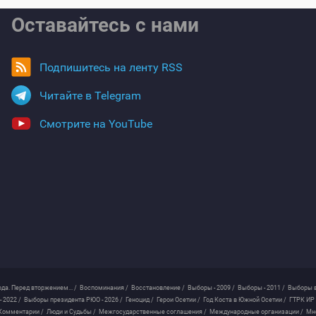
Оставайтесь с нами
Подпишитесь на ленту RSS
Читайте в Telegram
Смотрите на YouTube
ода. Перед вторжением... /
Воспоминания /
Восстановление /
Выборы - 2009 /
Выборы - 2011 /
Выборы в
 2022 /
Выборы президента РЮО - 2026 /
Геноцид /
Герои Осетии /
Год Коста в Южной Осетии /
ГТРК ИР 
Комментарии /
Люди и Судьбы /
Межгосударственные соглашения /
Международные организации /
Мн