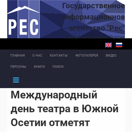
Перейти к основному содержанию
Государственное
информационное
агентство "Рес"
Республика Южная Осетия
ГЛАВНАЯ
О НАС
КОНТАКТЫ
ФОТОГАЛЕРЕЯ
ВИДЕО
ПЕРСОНЫ
КНИГИ
ПОИСК
Международный
день театра в Южной
Осетии отметят