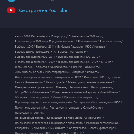
Смотрите на YouTube
Август 2008. Как это было. /
Блиц-опрос /
Война в августе 2008 года /
Война в августе 2008 года. Перед вторжением... /
Воспоминания /
Восстановление /
Выборы - 2009 /
Выборы - 2011 /
Выборы в Парламент РЮО VII созыва /
Выборы депутатов Госдумы РФ /
Выборы президента РФ /
Выборы президента РЮО - 2011 /
Выборы президента РЮО - 2012 /
Выборы президента РЮО - 2022 /
Выборы президента РЮО - 2026 /
Геноцид /
Герои Осетии /
Год Коста в Южной Осетии /
ГТРК ИР /
Документы /
Знаменательная дата /
Инвестпрограмма /
интервью /
Искуство /
Итоги года с руководителями государственных СМИ /
Итоги года. 2011 /
Иудзинад /
Книги /
Комментарии /
Люди и Судьбы /
Межгосударственные соглашения /
Международные организации /
Мнение /
Наши писатели /
Наши художники /
Обзор СМИ /
Образование /
Общественно-политический кризис в Южной Осетии /
Обычаи и традиции у осетин /
Опрос /
Официальные документы /
Переговоры в рамках женевских дискуссий /
Повторные выборы президента РЮО /
Помнит мир спасенный... /
Поствыборная ситуация в Южной Осетии /
Православная Осетия /
Предвыборные программы кандидатов в президенты Южной Осетии /
Предвыборные теледебаты кандидатов в президенты /
Рассказы ветеранов ВОВ /
Репортаж /
Республика /
СМИ и Власть /
Содружество /
Спорт /
фотогалерея /
Цхинвал /
Экономика РЮО /
Этнография /
ЮОГУ ТВ /