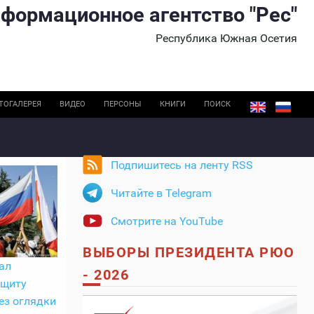
формационное агентство "Рес"
Республика Южная Осетия
ТОГАЛЕРЕЯ
ВИДЕО
ПЕРСОНЫ
КНИГИ
ПОИСК
Подпишитесь на ленту RSS
Читайте в Telegram
Смотрите на YouTube
ВЫБОРЫ ПРЕЗИДЕНТА РЮО
ал
- 2026
ащиту
ез оглядки