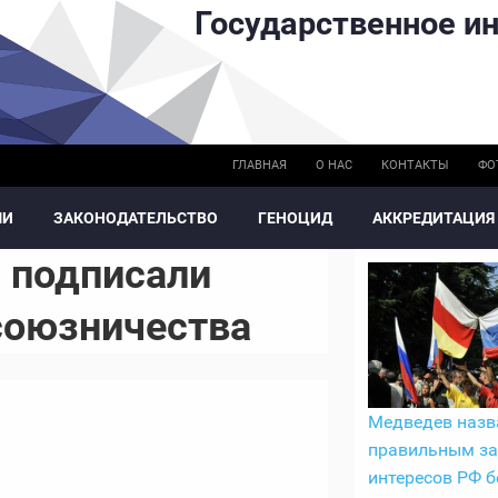
Государственное ин
ГЛАВНАЯ
О НАС
КОНТАКТЫ
ФО
МИ
ЗАКОНОДАТЕЛЬСТВО
ГЕНОЦИД
АККРЕДИТАЦИЯ
 подписали
 союзничества
Медведев назв
правильным з
интересов РФ б