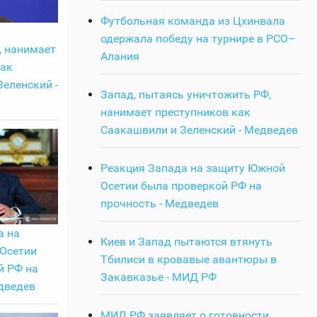
Футбольная команда из Цхинвала
ь
одержала победу на турнире в РСО–
, нанимает
Алания
как
еленский -
Запад, пытаясь уничтожить РФ,
нанимает преступников как
Саакашвили и Зеленский - Медведев
Реакция Запада на защиту Южной
Осетии была проверкой РФ на
прочность - Медведев
а на
Киев и Запад пытаются втянуть
Осетии
Тбилиси в кровавые авантюры в
й РФ на
Закавказье - МИД РФ
дведев
МИД РФ заявляет о готовности