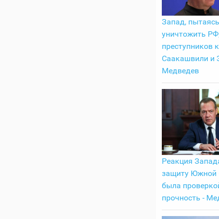
Запад, пытаяс
уничтожить РФ
преступников 
Саакашвили и З
Медведев
Реакция Запад
защиту Южной 
была проверко
прочность - Ме