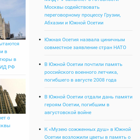
Москвы содействовать
переговорному процессу Грузии,
Абхазии и Южной Осетии
Южная Осетия назвала циничным
пытаются
совместное заявление стран НАТО
и в
тюры в
В Южной Осетии почтили память
МИД РФ
российского военного летчика,
погибшего в августе 2008 года
В Южной Осетии отдали дань памяти
героям Осетии, погибшим в
августовской войне
ет о
сквы
К «Музею сожженных душ» в Южной
Осетии возложили цветы в память о