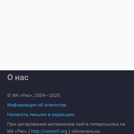
О нас
© ИА «Рес», 2004—2025.
Информация об агентстве.
Написать письмо в редакцию.
При цитировании материалов сайта гиперссылка на
ИА «Рес» (
http://cominf.org
) обязательна.