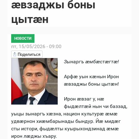
æвзаджы боны
цытæн
НОВОСТИ
пт, 15/05/2026 - 09:00
Поделиться
Зынаргъ æмбæстæгтæ!
Арфæ уын кæнын Ирон
æвзаджы боны цытæн!
Ирон æвзаг у, нæ
фыдæлтæй нын чи баззад,
уыцы зынаргъ хæзна, национ культурæ æмæ
удвæрнон хиæмбарынады бындур. Йæ мидæг
сты истори, фыдæлты куырыхондзинад æмæ
ирон лæджы хъару.