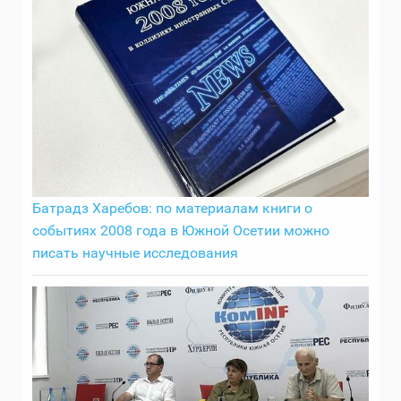
Батрадз Харебов: по материалам книги о
событиях 2008 года в Южной Осетии можно
писать научные исследования