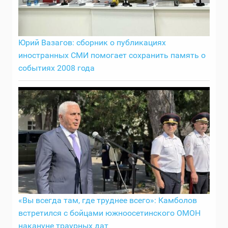
Юрий Вазагов: сборник о публикациях
иностранных СМИ помогает сохранить память о
событиях 2008 года
«Вы всегда там, где труднее всего»: Камболов
встретился с бойцами южноосетинского ОМОН
накануне траурных дат