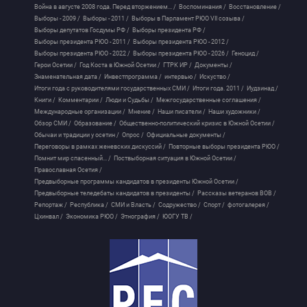
Война в августе 2008 года. Перед вторжением... /
Воспоминания /
Восстановление /
Выборы - 2009 /
Выборы - 2011 /
Выборы в Парламент РЮО VII созыва /
Выборы депутатов Госдумы РФ /
Выборы президента РФ /
Выборы президента РЮО - 2011 /
Выборы президента РЮО - 2012 /
Выборы президента РЮО - 2022 /
Выборы президента РЮО - 2026 /
Геноцид /
Герои Осетии /
Год Коста в Южной Осетии /
ГТРК ИР /
Документы /
Знаменательная дата /
Инвестпрограмма /
интервью /
Искуство /
Итоги года с руководителями государственных СМИ /
Итоги года. 2011 /
Иудзинад /
Книги /
Комментарии /
Люди и Судьбы /
Межгосударственные соглашения /
Международные организации /
Мнение /
Наши писатели /
Наши художники /
Обзор СМИ /
Образование /
Общественно-политический кризис в Южной Осетии /
Обычаи и традиции у осетин /
Опрос /
Официальные документы /
Переговоры в рамках женевских дискуссий /
Повторные выборы президента РЮО /
Помнит мир спасенный... /
Поствыборная ситуация в Южной Осетии /
Православная Осетия /
Предвыборные программы кандидатов в президенты Южной Осетии /
Предвыборные теледебаты кандидатов в президенты /
Рассказы ветеранов ВОВ /
Репортаж /
Республика /
СМИ и Власть /
Содружество /
Спорт /
фотогалерея /
Цхинвал /
Экономика РЮО /
Этнография /
ЮОГУ ТВ /