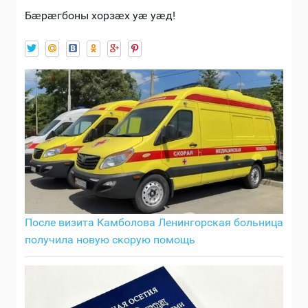
Бæрæгбоны хорзæх уæ уæд!
После визита Камболова Ленингорская больница
получила новую скорую помощь