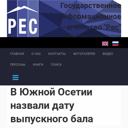
Перейти к основному содержанию
Государственное
информационное
агентство "Рес"
Республика Южная Осетия
ГЛАВНАЯ
О НАС
КОНТАКТЫ
ФОТОГАЛЕРЕЯ
ВИДЕО
ПЕРСОНЫ
КНИГИ
ПОИСК
В Южной Осетии
назвали дату
выпускного бала