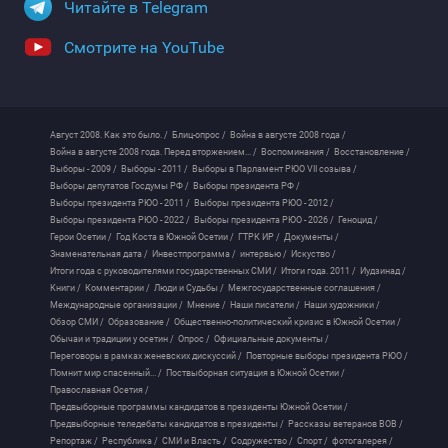
Читайте в Telegram
Смотрите на YouTube
Август 2008. Как это было. /
Блиц-опрос /
Война в августе 2008 года /
Война в августе 2008 года. Перед вторжением... /
Воспоминания /
Восстановление /
Выборы - 2009 /
Выборы - 2011 /
Выборы в Парламент РЮО VII созыва /
Выборы депутатов Госдумы РФ /
Выборы президента РФ /
Выборы президента РЮО - 2011 /
Выборы президента РЮО - 2012 /
Выборы президента РЮО - 2022 /
Выборы президента РЮО - 2026 /
Геноцид /
Герои Осетии /
Год Коста в Южной Осетии /
ГТРК ИР /
Документы /
Знаменательная дата /
Инвестпрограмма /
интервью /
Искуство /
Итоги года с руководителями государственных СМИ /
Итоги года. 2011 /
Иудзинад /
Книги /
Комментарии /
Люди и Судьбы /
Межгосударственные соглашения /
Международные организации /
Мнение /
Наши писатели /
Наши художники /
Обзор СМИ /
Образование /
Общественно-политический кризис в Южной Осетии /
Обычаи и традиции у осетин /
Опрос /
Официальные документы /
Переговоры в рамках женевских дискуссий /
Повторные выборы президента РЮО /
Помнит мир спасенный... /
Поствыборная ситуация в Южной Осетии /
Православная Осетия /
Предвыборные программы кандидатов в президенты Южной Осетии /
Предвыборные теледебаты кандидатов в президенты /
Рассказы ветеранов ВОВ /
Репортаж /
Республика /
СМИ и Власть /
Содружество /
Спорт /
фотогалерея /