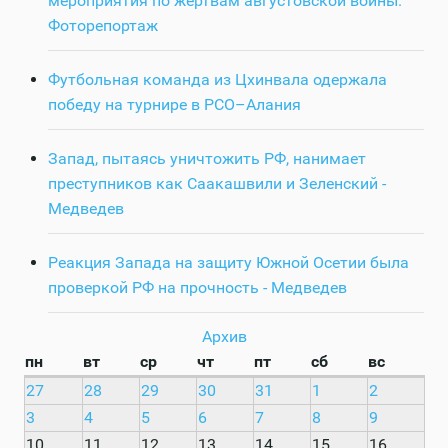
мероприятия по жертвам августовской войны.
Фоторепортаж
Футбольная команда из Цхинвала одержала
победу на турнире в РСО–Алания
Запад, пытаясь уничтожить РФ, нанимает
преступников как Саакашвили и Зеленский -
Медведев
Реакция Запада на защиту Южной Осетии была
проверкой РФ на прочность - Медведев
Архив
пн
вт
ср
чт
пт
сб
вс
27
28
29
30
31
1
2
3
4
5
6
7
8
9
10
11
12
13
14
15
16