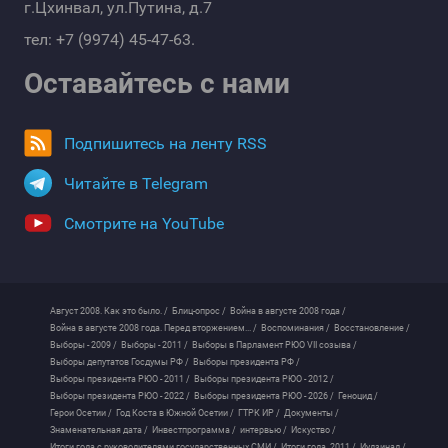
г.Цхинвал, ул.Путина, д.7
тел: +7 (9974) 45-47-63.
Оставайтесь с нами
Подпишитесь на ленту RSS
Читайте в Telegram
Смотрите на YouTube
Август 2008. Как это было. /
Блиц-опрос /
Война в августе 2008 года /
Война в августе 2008 года. Перед вторжением... /
Воспоминания /
Восстановление /
Выборы - 2009 /
Выборы - 2011 /
Выборы в Парламент РЮО VII созыва /
Выборы депутатов Госдумы РФ /
Выборы президента РФ /
Выборы президента РЮО - 2011 /
Выборы президента РЮО - 2012 /
Выборы президента РЮО - 2022 /
Выборы президента РЮО - 2026 /
Геноцид /
Герои Осетии /
Год Коста в Южной Осетии /
ГТРК ИР /
Документы /
Знаменательная дата /
Инвестпрограмма /
интервью /
Искуство /
Итоги года с руководителями государственных СМИ /
Итоги года. 2011 /
Иудзинад /