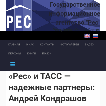
Перейти к основному содержанию
Государственное
информационное
агентство "Рес"
Республика Южная Осетия
ГЛАВНАЯ
О НАС
КОНТАКТЫ
ФОТОГАЛЕРЕЯ
ВИДЕО
ПЕРСОНЫ
КНИГИ
ПОИСК
«Рес» и ТАСС —
надежные партнеры:
Андрей Кондрашов