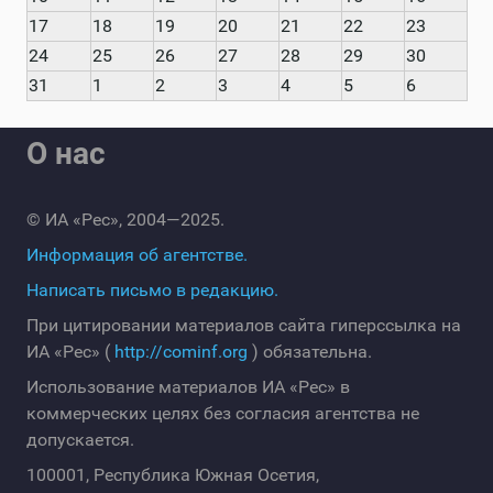
17
18
19
20
21
22
23
24
25
26
27
28
29
30
31
1
2
3
4
5
6
О нас
© ИА «Рес», 2004—2025.
Информация об агентстве.
Написать письмо в редакцию.
При цитировании материалов сайта гиперссылка на
ИА «Рес» (
http://cominf.org
) обязательна.
Использование материалов ИА «Рес» в
коммерческих целях без согласия агентства не
допускается.
100001, Республика Южная Осетия,