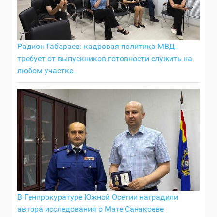
Радион Габараев: кадровая политика МВД
требует от выпускников готовности служить на
любом участке
В Генпрокуратуре Южной Осетии наградили
автора исследования о Мате Санакоеве