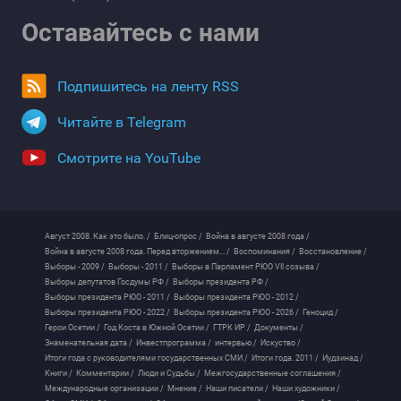
Оставайтесь с нами
Подпишитесь на ленту RSS
Читайте в Telegram
Смотрите на YouTube
Август 2008. Как это было. /
Блиц-опрос /
Война в августе 2008 года /
Война в августе 2008 года. Перед вторжением... /
Воспоминания /
Восстановление /
Выборы - 2009 /
Выборы - 2011 /
Выборы в Парламент РЮО VII созыва /
Выборы депутатов Госдумы РФ /
Выборы президента РФ /
Выборы президента РЮО - 2011 /
Выборы президента РЮО - 2012 /
Выборы президента РЮО - 2022 /
Выборы президента РЮО - 2026 /
Геноцид /
Герои Осетии /
Год Коста в Южной Осетии /
ГТРК ИР /
Документы /
Знаменательная дата /
Инвестпрограмма /
интервью /
Искуство /
Итоги года с руководителями государственных СМИ /
Итоги года. 2011 /
Иудзинад /
Книги /
Комментарии /
Люди и Судьбы /
Межгосударственные соглашения /
Международные организации /
Мнение /
Наши писатели /
Наши художники /