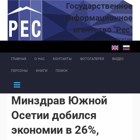
Перейти к основному содержанию
Государственное
информационное
агентство "Рес"
Республика Южная Осетия
ГЛАВНАЯ
О НАС
КОНТАКТЫ
ФОТОГАЛЕРЕЯ
ВИДЕО
ПЕРСОНЫ
КНИГИ
ПОИСК
Минздрав Южной
Осетии добился
экономии в 26%,