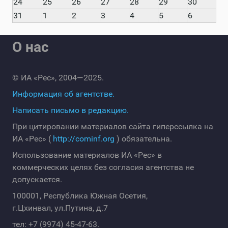
24
25
26
27
28
29
30
31
1
2
3
4
5
6
О нас
© ИА «Рес», 2004—2025.
Информация об агентстве.
Написать письмо в редакцию.
При цитировании материалов сайта гиперссылка на
ИА «Рес» (
http://cominf.org
) обязательна.
Использование материалов ИА «Рес» в
коммерческих целях без согласия агентства не
допускается.
100001, Республика Южная Осетия,
г.Цхинвал, ул.Путина, д.7
тел: +7 (9974) 45-47-63.