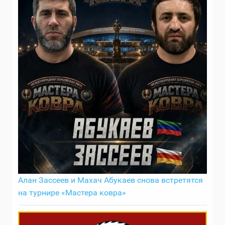
Алан Зассеев и Махач Абукаев снова встретятся
на турнире «Мастера ковра»