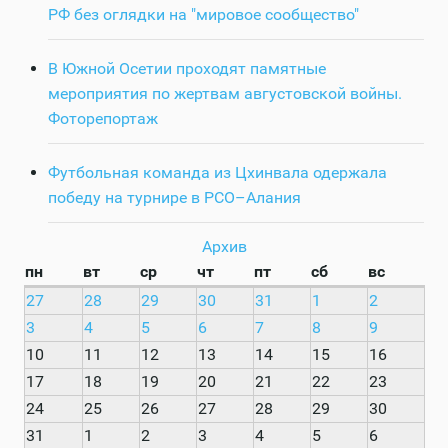
РФ без оглядки на "мировое сообщество"
В Южной Осетии проходят памятные
мероприятия по жертвам августовской войны.
Фоторепортаж
Футбольная команда из Цхинвала одержала
победу на турнире в РСО–Алания
Архив
пн
вт
ср
чт
пт
сб
вс
27
28
29
30
31
1
2
3
4
5
6
7
8
9
10
11
12
13
14
15
16
17
18
19
20
21
22
23
24
25
26
27
28
29
30
31
1
2
3
4
5
6