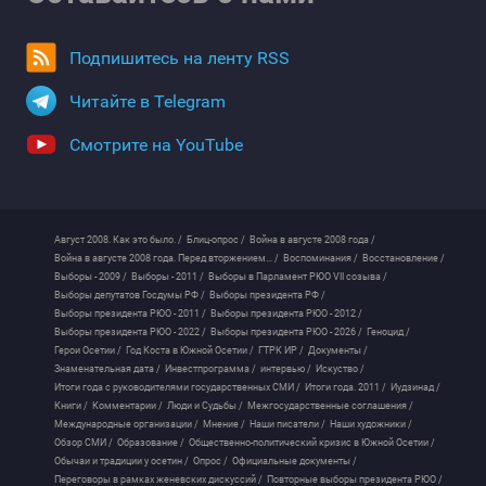
Подпишитесь на ленту RSS
Читайте в Telegram
Смотрите на YouTube
Август 2008. Как это было. /
Блиц-опрос /
Война в августе 2008 года /
Война в августе 2008 года. Перед вторжением... /
Воспоминания /
Восстановление /
Выборы - 2009 /
Выборы - 2011 /
Выборы в Парламент РЮО VII созыва /
Выборы депутатов Госдумы РФ /
Выборы президента РФ /
Выборы президента РЮО - 2011 /
Выборы президента РЮО - 2012 /
Выборы президента РЮО - 2022 /
Выборы президента РЮО - 2026 /
Геноцид /
Герои Осетии /
Год Коста в Южной Осетии /
ГТРК ИР /
Документы /
Знаменательная дата /
Инвестпрограмма /
интервью /
Искуство /
Итоги года с руководителями государственных СМИ /
Итоги года. 2011 /
Иудзинад /
Книги /
Комментарии /
Люди и Судьбы /
Межгосударственные соглашения /
Международные организации /
Мнение /
Наши писатели /
Наши художники /
Обзор СМИ /
Образование /
Общественно-политический кризис в Южной Осетии /
Обычаи и традиции у осетин /
Опрос /
Официальные документы /
Переговоры в рамках женевских дискуссий /
Повторные выборы президента РЮО /