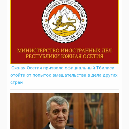
Южная Осетия призвала официальный Тбилиси
отойти от попыток вмешательства в дела других
стран