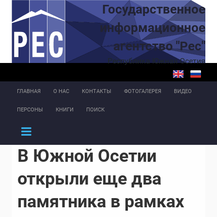
Перейти к основному содержанию
Государственное
информационное
агентство "Рес"
Республика Южная Осетия
ГЛАВНАЯ
О НАС
КОНТАКТЫ
ФОТОГАЛЕРЕЯ
ВИДЕО
ПЕРСОНЫ
КНИГИ
ПОИСК
В Южной Осетии
открыли еще два
памятника в рамках