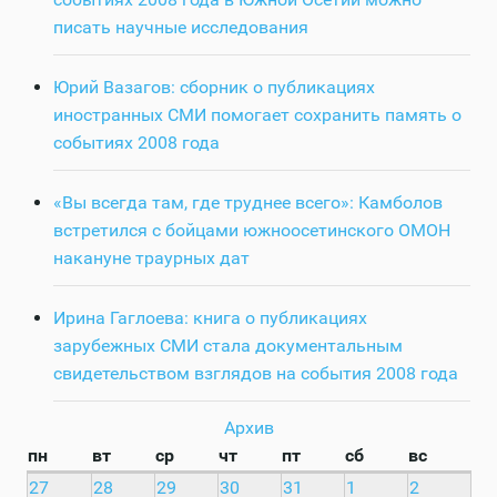
писать научные исследования
Юрий Вазагов: сборник о публикациях
иностранных СМИ помогает сохранить память о
событиях 2008 года
«Вы всегда там, где труднее всего»: Камболов
встретился с бойцами южноосетинского ОМОН
накануне траурных дат
Ирина Гаглоева: книга о публикациях
зарубежных СМИ стала документальным
свидетельством взглядов на события 2008 года
Архив
пн
вт
ср
чт
пт
сб
вс
27
28
29
30
31
1
2