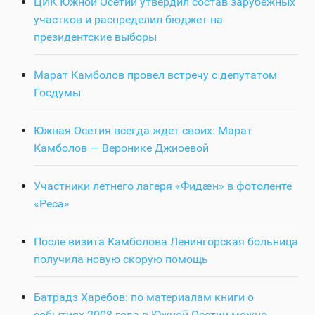
ЦИК Южной Осетии утвердил состав зарубежных
участков и распределил бюджет на
президентские выборы
Марат Камболов провел встречу с депутатом
Госдумы
Южная Осетия всегда ждет своих: Марат
Камболов — Веронике Джиоевой
Участники летнего лагеря «Фидӕн» в фотоленте
«Реса»
После визита Камболова Ленингорская больница
получила новую скорую помощь
Батрадз Харебов: по материалам книги о
событиях 2008 года в Южной Осетии можно