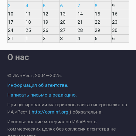
3
4
5
6
7
8
9
10
11
12
13
14
15
16
17
18
19
20
21
22
23
24
25
26
27
28
29
30
31
1
2
3
4
5
6
О нас
© ИА «Рес», 2004—2025.
Информация об агентстве.
Написать письмо в редакцию.
При цитировании материалов сайта гиперссылка на
ИА «Рес» (
http://cominf.org
) обязательна.
Использование материалов ИА «Рес» в
коммерческих целях без согласия агентства не