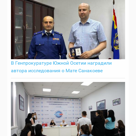
В Генпрокуратуре Южной Осетии наградили
автора исследования о Мате Санакоеве