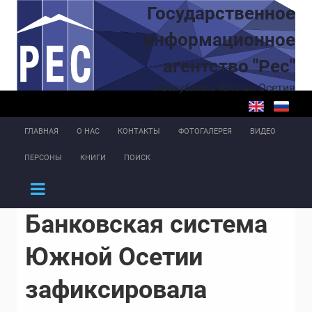
Перейти к основному содержанию
Государственное
информационное
агентство "Рес"
Республика Южная Осетия
ГЛАВНАЯ
О НАС
КОНТАКТЫ
ФОТОГАЛЕРЕЯ
ВИДЕО
ПЕРСОНЫ
КНИГИ
ПОИСК
Банковская система
Южной Осетии
зафиксировала