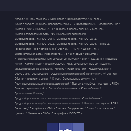
Август 2008. Как это было. /
Блиц-опрос /
Война в августе 2008 года /
Война в августе 2008 года. Перед вторжением... /
Воспоминания /
Восстановление /
Выборы - 2009 /
Выборы - 2011 /
Выборы в Парламент РЮО VII созыва /
Выборы депутатов Госдумы РФ /
Выборы президента РФ /
Выборы президента РЮО - 2011 /
Выборы президента РЮО - 2012 /
Выборы президента РЮО - 2022 /
Выборы президента РЮО - 2026 /
Геноцид /
Герои Осетии /
Год Коста в Южной Осетии /
ГТРК ИР /
Документы /
Знаменательная дата /
Инвестпрограмма /
интервью /
Искуство /
Итоги года с руководителями государственных СМИ /
Итоги года. 2011 /
Иудзинад /
Книги /
Комментарии /
Люди и Судьбы /
Межгосударственные соглашения /
Международные организации /
Мнение /
Наши писатели /
Наши художники /
Обзор СМИ /
Образование /
Общественно-политический кризис в Южной Осетии /
Обычаи и традиции у осетин /
Опрос /
Официальные документы /
Переговоры в рамках женевских дискуссий /
Повторные выборы президента РЮО /
Помнит мир спасенный... /
Поствыборная ситуация в Южной Осетии /
Православная Осетия /
Предвыборные программы кандидатов в президенты Южной Осетии /
Предвыборные теледебаты кандидатов в президенты /
Рассказы ветеранов ВОВ /
Репортаж /
Республика /
СМИ и Власть /
Содружество /
Спорт /
фотогалерея /
Цхинвал /
Экономика РЮО /
Этнография /
ЮОГУ ТВ /