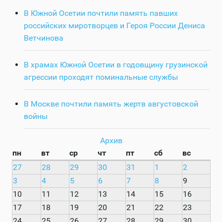
В Южной Осетии почтили память павших
российских миротворцев и Героя России Дениса
Ветчинова
В храмах Южной Осетии в годовщину грузинской
агрессии проходят поминальные службы
В Москве почтили память жертв августовской
войны
Архив
пн
вт
ср
чт
пт
сб
вс
27
28
29
30
31
1
2
3
4
5
6
7
8
9
10
11
12
13
14
15
16
17
18
19
20
21
22
23
24
25
26
27
28
29
30