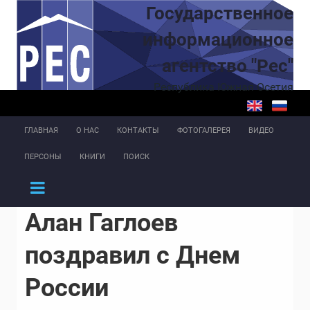
Перейти к основному содержанию
Государственное
информационное
агентство "Рес"
Республика Южная Осетия
ГЛАВНАЯ
О НАС
КОНТАКТЫ
ФОТОГАЛЕРЕЯ
ВИДЕО
ПЕРСОНЫ
КНИГИ
ПОИСК
Алан Гаглоев
поздравил с Днем
России