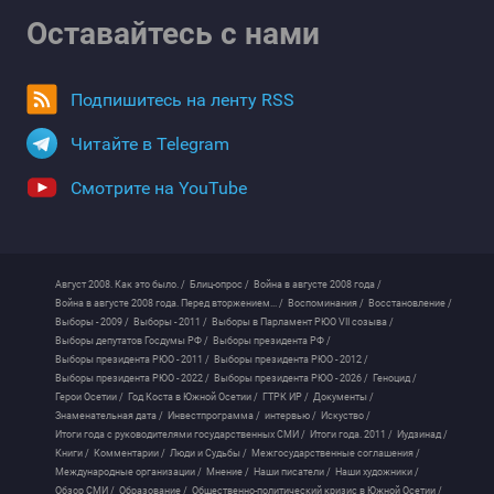
Оставайтесь с нами
Подпишитесь на ленту RSS
Читайте в Telegram
Смотрите на YouTube
Август 2008. Как это было. /
Блиц-опрос /
Война в августе 2008 года /
Война в августе 2008 года. Перед вторжением... /
Воспоминания /
Восстановление /
Выборы - 2009 /
Выборы - 2011 /
Выборы в Парламент РЮО VII созыва /
Выборы депутатов Госдумы РФ /
Выборы президента РФ /
Выборы президента РЮО - 2011 /
Выборы президента РЮО - 2012 /
Выборы президента РЮО - 2022 /
Выборы президента РЮО - 2026 /
Геноцид /
Герои Осетии /
Год Коста в Южной Осетии /
ГТРК ИР /
Документы /
Знаменательная дата /
Инвестпрограмма /
интервью /
Искуство /
Итоги года с руководителями государственных СМИ /
Итоги года. 2011 /
Иудзинад /
Книги /
Комментарии /
Люди и Судьбы /
Межгосударственные соглашения /
Международные организации /
Мнение /
Наши писатели /
Наши художники /
Обзор СМИ /
Образование /
Общественно-политический кризис в Южной Осетии /