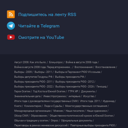
Подпишитесь на ленту RSS
Читайте в Telegram
Смотрите на YouTube
Август 2008. Как это было. /
Блиц-опрос /
Война в августе 2008 года /
Война в августе 2008 года. Перед вторжением... /
Воспоминания /
Восстановление /
Выборы - 2009 /
Выборы - 2011 /
Выборы в Парламент РЮО VII созыва /
Выборы депутатов Госдумы РФ /
Выборы президента РФ /
Выборы президента РЮО - 2011 /
Выборы президента РЮО - 2012 /
Выборы президента РЮО - 2022 /
Выборы президента РЮО - 2026 /
Геноцид /
Герои Осетии /
Год Коста в Южной Осетии /
ГТРК ИР /
Документы /
Знаменательная дата /
Инвестпрограмма /
интервью /
Искуство /
Итоги года с руководителями государственных СМИ /
Итоги года. 2011 /
Иудзинад /
Книги /
Комментарии /
Люди и Судьбы /
Межгосударственные соглашения /
Международные организации /
Мнение /
Наши писатели /
Наши художники /
Обзор СМИ /
Образование /
Общественно-политический кризис в Южной Осетии /
Обычаи и традиции у осетин /
Опрос /
Официальные документы /
Переговоры в рамках женевских дискуссий /
Повторные выборы президента РЮО /