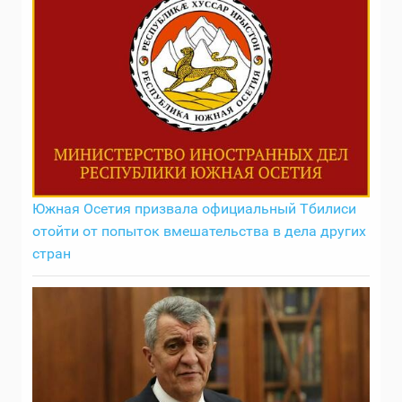
Южная Осетия призвала официальный Тбилиси
отойти от попыток вмешательства в дела других
стран