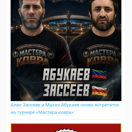
Алан Зассеев и Махач Абукаев снова встретятся
на турнире «Мастера ковра»