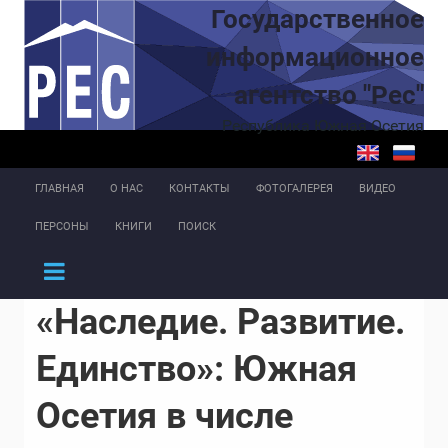
Перейти к основному содержанию
Государственное
информационное
агентство "Рес"
Республика Южная Осетия
ГЛАВНАЯ
О НАС
КОНТАКТЫ
ФОТОГАЛЕРЕЯ
ВИДЕО
ПЕРСОНЫ
КНИГИ
ПОИСК
«Наследие. Развитие.
Единство»: Южная
Осетия в числе