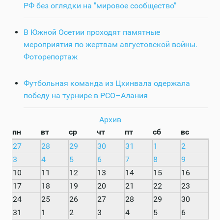
РФ без оглядки на "мировое сообщество"
В Южной Осетии проходят памятные
мероприятия по жертвам августовской войны.
Фоторепортаж
Футбольная команда из Цхинвала одержала
победу на турнире в РСО–Алания
Архив
пн
вт
ср
чт
пт
сб
вс
27
28
29
30
31
1
2
3
4
5
6
7
8
9
10
11
12
13
14
15
16
17
18
19
20
21
22
23
24
25
26
27
28
29
30
31
1
2
3
4
5
6