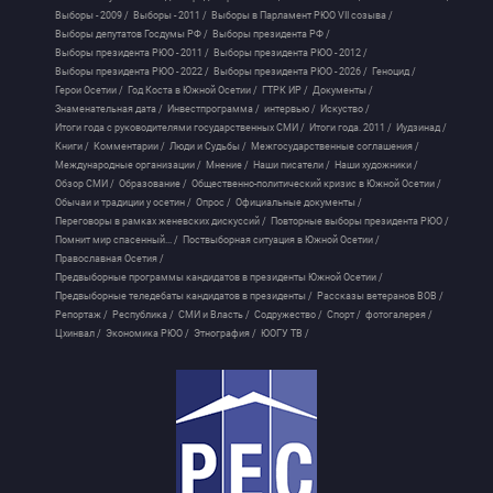
Выборы - 2009 /
Выборы - 2011 /
Выборы в Парламент РЮО VII созыва /
Выборы депутатов Госдумы РФ /
Выборы президента РФ /
Выборы президента РЮО - 2011 /
Выборы президента РЮО - 2012 /
Выборы президента РЮО - 2022 /
Выборы президента РЮО - 2026 /
Геноцид /
Герои Осетии /
Год Коста в Южной Осетии /
ГТРК ИР /
Документы /
Знаменательная дата /
Инвестпрограмма /
интервью /
Искуство /
Итоги года с руководителями государственных СМИ /
Итоги года. 2011 /
Иудзинад /
Книги /
Комментарии /
Люди и Судьбы /
Межгосударственные соглашения /
Международные организации /
Мнение /
Наши писатели /
Наши художники /
Обзор СМИ /
Образование /
Общественно-политический кризис в Южной Осетии /
Обычаи и традиции у осетин /
Опрос /
Официальные документы /
Переговоры в рамках женевских дискуссий /
Повторные выборы президента РЮО /
Помнит мир спасенный... /
Поствыборная ситуация в Южной Осетии /
Православная Осетия /
Предвыборные программы кандидатов в президенты Южной Осетии /
Предвыборные теледебаты кандидатов в президенты /
Рассказы ветеранов ВОВ /
Репортаж /
Республика /
СМИ и Власть /
Содружество /
Спорт /
фотогалерея /
Цхинвал /
Экономика РЮО /
Этнография /
ЮОГУ ТВ /