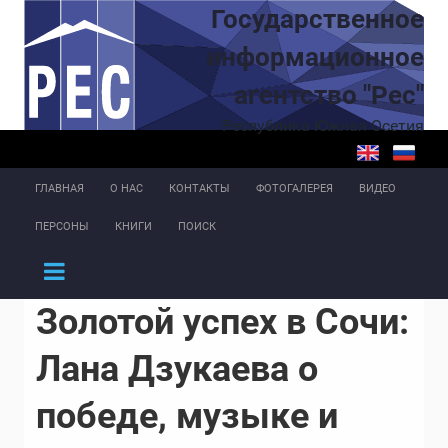
Перейти к основному содержанию
Государственное
информационное
агентство "Рес"
Республика Южная Осетия
ГЛАВНАЯ
О НАС
КОНТАКТЫ
ФОТОГАЛЕРЕЯ
ВИДЕО
ПЕРСОНЫ
КНИГИ
ПОИСК
Золотой успех в Сочи:
Лана Дзукаева о
победе, музыке и