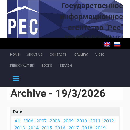
Skip to main content
Государственное
информационное
агентство "Рес"
Республика Южная Осетия
HOME
ABOUT US
CONTACTS
GALLERY
VIDEO
PERSONALITIES
BOOKS
SEARCH
Archive - 19/3/2026
Date
All
2006
2007
2008
2009
2010
2011
2012
2013
2014
2015
2016
2017
2018
2019