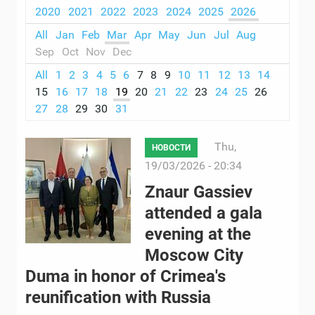
2020
2021
2022
2023
2024
2025
2026
All
Jan
Feb
Mar
Apr
May
Jun
Jul
Aug
Sep
Oct
Nov
Dec
All
1
2
3
4
5
6
7
8
9
10
11
12
13
14
15
16
17
18
19
20
21
22
23
24
25
26
27
28
29
30
31
Thu,
НОВОСТИ
19/03/2026 - 20:34
Znaur Gassiev
attended a gala
evening at the
Moscow City
Duma in honor of Crimea's
reunification with Russia