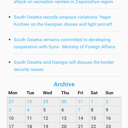
attack on recreation centers in Zaporozhye region
South Ossetia records airspace violations: Yegor
Kochiev on the Georgian drones and light aircraft
South Ossetia remains committed to developing
cooperation with Syria - Ministry of Foreign Affairs
South Ossetia and Georgia will discuss the border
security issues
Archive
Mon
Tue
Wed
Thu
Fri
Sat
Sun
27
28
29
30
31
1
2
3
4
5
6
7
8
9
10
11
12
13
14
15
16
17
18
19
20
21
22
23