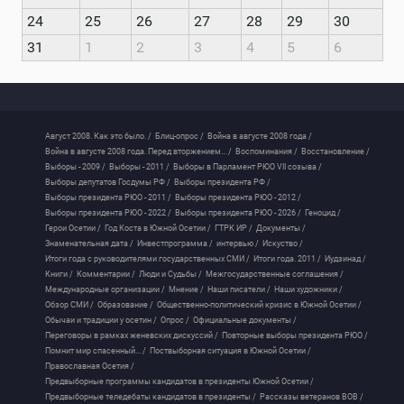
24
25
26
27
28
29
30
31
1
2
3
4
5
6
Август 2008. Как это было. /
Блиц-опрос /
Война в августе 2008 года /
Война в августе 2008 года. Перед вторжением... /
Воспоминания /
Восстановление /
Выборы - 2009 /
Выборы - 2011 /
Выборы в Парламент РЮО VII созыва /
Выборы депутатов Госдумы РФ /
Выборы президента РФ /
Выборы президента РЮО - 2011 /
Выборы президента РЮО - 2012 /
Выборы президента РЮО - 2022 /
Выборы президента РЮО - 2026 /
Геноцид /
Герои Осетии /
Год Коста в Южной Осетии /
ГТРК ИР /
Документы /
Знаменательная дата /
Инвестпрограмма /
интервью /
Искуство /
Итоги года с руководителями государственных СМИ /
Итоги года. 2011 /
Иудзинад /
Книги /
Комментарии /
Люди и Судьбы /
Межгосударственные соглашения /
Международные организации /
Мнение /
Наши писатели /
Наши художники /
Обзор СМИ /
Образование /
Общественно-политический кризис в Южной Осетии /
Обычаи и традиции у осетин /
Опрос /
Официальные документы /
Переговоры в рамках женевских дискуссий /
Повторные выборы президента РЮО /
Помнит мир спасенный... /
Поствыборная ситуация в Южной Осетии /
Православная Осетия /
Предвыборные программы кандидатов в президенты Южной Осетии /
Предвыборные теледебаты кандидатов в президенты /
Рассказы ветеранов ВОВ /