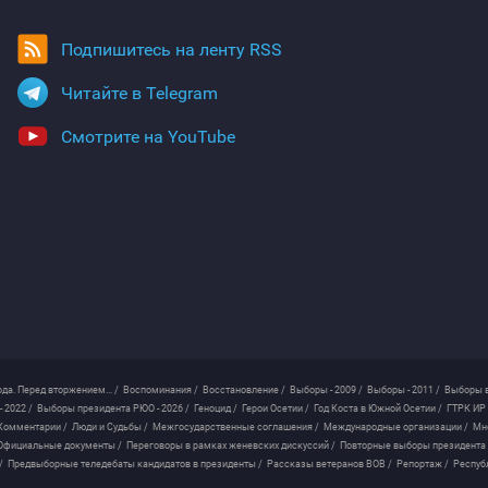
Подпишитесь на ленту RSS
Читайте в Telegram
Смотрите на YouTube
ода. Перед вторжением... /
Воспоминания /
Восстановление /
Выборы - 2009 /
Выборы - 2011 /
Выборы в
 2022 /
Выборы президента РЮО - 2026 /
Геноцид /
Герои Осетии /
Год Коста в Южной Осетии /
ГТРК ИР 
Комментарии /
Люди и Судьбы /
Межгосударственные соглашения /
Международные организации /
Мн
Официальные документы /
Переговоры в рамках женевских дискуссий /
Повторные выборы президента
/
Предвыборные теледебаты кандидатов в президенты /
Рассказы ветеранов ВОВ /
Репортаж /
Респуб