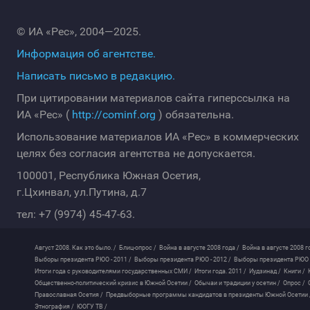
© ИА «Рес», 2004—2025.
Информация об агентстве.
Написать письмо в редакцию.
При цитировании материалов сайта гиперссылка на
ИА «Рес» (
http://cominf.org
) обязательна.
Использование материалов ИА «Рес» в коммерческих
целях без согласия агентства не допускается.
100001, Республика Южная Осетия,
г.Цхинвал, ул.Путина, д.7
тел: +7 (9974) 45-47-63.
Август 2008. Как это было. /
Блиц-опрос /
Война в августе 2008 года /
Война в августе 2008 г
Выборы президента РЮО - 2011 /
Выборы президента РЮО - 2012 /
Выборы президента РЮО -
Итоги года с руководителями государственных СМИ /
Итоги года. 2011 /
Иудзинад /
Книги /
Общественно-политический кризис в Южной Осетии /
Обычаи и традиции у осетин /
Опрос /
Православная Осетия /
Предвыборные программы кандидатов в президенты Южной Осетии 
Этнография /
ЮОГУ ТВ /