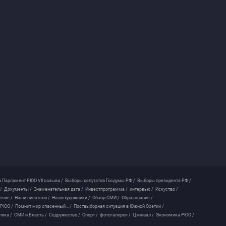
 Парламент РЮО VII созыва /
Выборы депутатов Госдумы РФ /
Выборы президента РФ /
/
Документы /
Знаменательная дата /
Инвестпрограмма /
интервью /
Искуство /
ение /
Наши писатели /
Наши художники /
Обзор СМИ /
Образование /
 РЮО /
Помнит мир спасенный... /
Поствыборная ситуация в Южной Осетии /
лика /
СМИ и Власть /
Содружество /
Спорт /
фотогалерея /
Цхинвал /
Экономика РЮО /