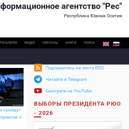
формационное агентство "Рес"
Республика Южная Осетия
ТОГАЛЕРЕЯ
ВИДЕО
ПЕРСОНЫ
КНИГИ
ПОИСК
Подпишитесь на ленту RSS
Читайте в Telegram
Смотрите на YouTube
ВЫБОРЫ ПРЕЗИДЕНТА РЮО
и пройдут
- 2026
приятия к