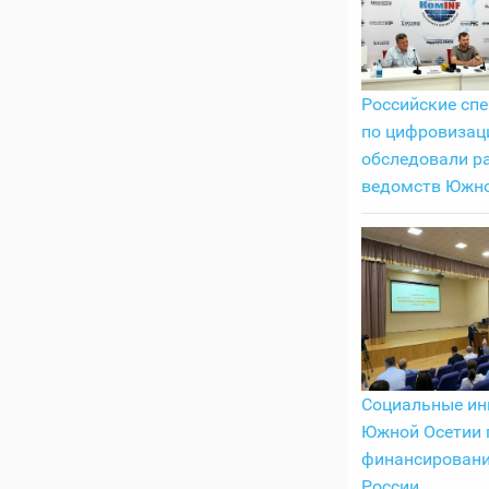
Российские сп
по цифровизац
обследовали р
ведомств Южно
Социальные ин
Южной Осетии 
финансировани
России