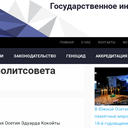
Государственное ин
ГЛАВНАЯ
О НАС
КОНТАКТЫ
ФО
МИ
ЗАКОНОДАТЕЛЬСТВО
ГЕНОЦИД
АККРЕДИТАЦИЯ
политсовета
В Южной Осети
памятные меро
ая Осетия Эдуарда Кокойты
18-й годовщине