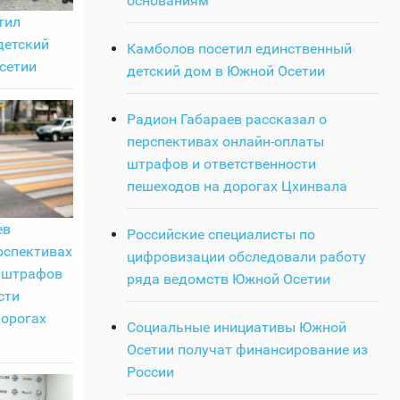
основаниям
тил
детский
Камболов посетил единственный
сетии
детский дом в Южной Осетии
Радион Габараев рассказал о
перспективах онлайн-оплаты
штрафов и ответственности
пешеходов на дорогах Цхинвала
ев
Российские специалисты по
рспективах
цифровизации обследовали работу
 штрафов
ряда ведомств Южной Осетии
сти
дорогах
Социальные инициативы Южной
Осетии получат финансирование из
России