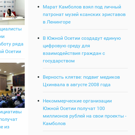
Марат Камболов взял под личный
патронат музей ксанских эриставов
в Ленингоре
ециалисты
ии
В Южной Осетии создадут единую
аботу ряда
цифровую среду для
й Осетии
взаимодействия граждан с
государством
Верность клятве: подвиг медиков
Цхинвала в августе 2008 года
Некоммерческие организации
Южной Осетии получат 100
ициативы
миллионов рублей на свои проекты -
получат
Камболов
е из