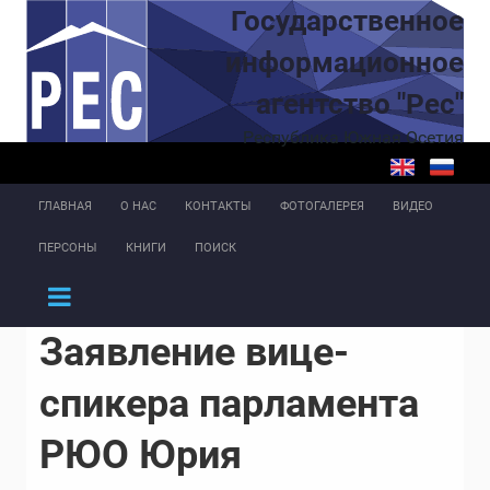
Перейти к основному содержанию
Государственное
информационное
агентство "Рес"
Республика Южная Осетия
ГЛАВНАЯ
О НАС
КОНТАКТЫ
ФОТОГАЛЕРЕЯ
ВИДЕО
ПЕРСОНЫ
КНИГИ
ПОИСК
Заявление вице-
спикера парламента
РЮО Юрия