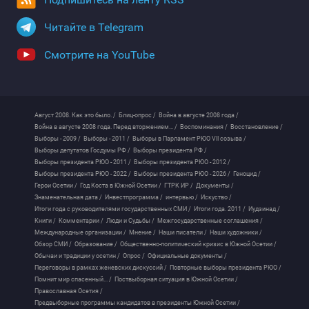
Читайте в Telegram
Смотрите на YouTube
Август 2008. Как это было. /
Блиц-опрос /
Война в августе 2008 года /
Война в августе 2008 года. Перед вторжением... /
Воспоминания /
Восстановление /
Выборы - 2009 /
Выборы - 2011 /
Выборы в Парламент РЮО VII созыва /
Выборы депутатов Госдумы РФ /
Выборы президента РФ /
Выборы президента РЮО - 2011 /
Выборы президента РЮО - 2012 /
Выборы президента РЮО - 2022 /
Выборы президента РЮО - 2026 /
Геноцид /
Герои Осетии /
Год Коста в Южной Осетии /
ГТРК ИР /
Документы /
Знаменательная дата /
Инвестпрограмма /
интервью /
Искуство /
Итоги года с руководителями государственных СМИ /
Итоги года. 2011 /
Иудзинад /
Книги /
Комментарии /
Люди и Судьбы /
Межгосударственные соглашения /
Международные организации /
Мнение /
Наши писатели /
Наши художники /
Обзор СМИ /
Образование /
Общественно-политический кризис в Южной Осетии /
Обычаи и традиции у осетин /
Опрос /
Официальные документы /
Переговоры в рамках женевских дискуссий /
Повторные выборы президента РЮО /
Помнит мир спасенный... /
Поствыборная ситуация в Южной Осетии /
Православная Осетия /
Предвыборные программы кандидатов в президенты Южной Осетии /