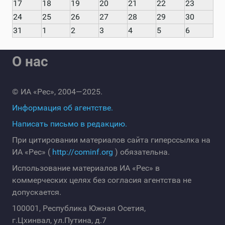
17
18
19
20
21
22
23
24
25
26
27
28
29
30
31
1
2
3
4
5
6
О нас
© ИА «Рес», 2004—2025.
Информация об агентстве.
Написать письмо в редакцию.
При цитировании материалов сайта гиперссылка на
ИА «Рес» (
http://cominf.org
) обязательна.
Использование материалов ИА «Рес» в
коммерческих целях без согласия агентства не
допускается.
100001, Республика Южная Осетия,
г.Цхинвал, ул.Путина, д.7