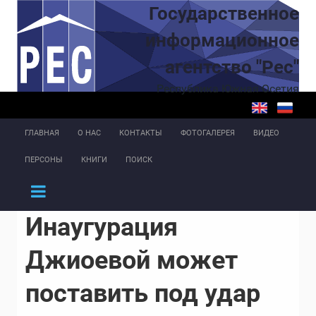
Перейти к основному содержанию
Государственное
информационное
агентство "Рес"
Республика Южная Осетия
ГЛАВНАЯ
О НАС
КОНТАКТЫ
ФОТОГАЛЕРЕЯ
ВИДЕО
ПЕРСОНЫ
КНИГИ
ПОИСК
Инаугурация
Джиоевой может
поставить под удар