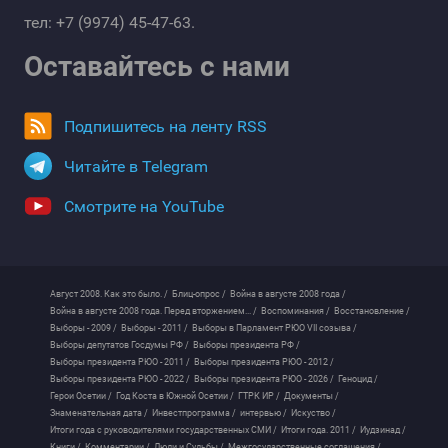
тел: +7 (9974) 45-47-63.
Оставайтесь с нами
Подпишитесь на ленту RSS
Читайте в Telegram
Смотрите на YouTube
Август 2008. Как это было. /
Блиц-опрос /
Война в августе 2008 года /
Война в августе 2008 года. Перед вторжением... /
Воспоминания /
Восстановление /
Выборы - 2009 /
Выборы - 2011 /
Выборы в Парламент РЮО VII созыва /
Выборы депутатов Госдумы РФ /
Выборы президента РФ /
Выборы президента РЮО - 2011 /
Выборы президента РЮО - 2012 /
Выборы президента РЮО - 2022 /
Выборы президента РЮО - 2026 /
Геноцид /
Герои Осетии /
Год Коста в Южной Осетии /
ГТРК ИР /
Документы /
Знаменательная дата /
Инвестпрограмма /
интервью /
Искуство /
Итоги года с руководителями государственных СМИ /
Итоги года. 2011 /
Иудзинад /
Книги /
Комментарии /
Люди и Судьбы /
Межгосударственные соглашения /