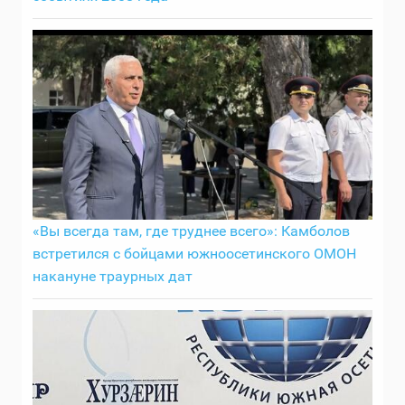
«Вы всегда там, где труднее всего»: Камболов
встретился с бойцами южноосетинского ОМОН
накануне траурных дат