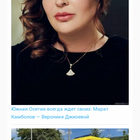
Южная Осетия всегда ждет своих: Марат
Камболов — Веронике Джиоевой