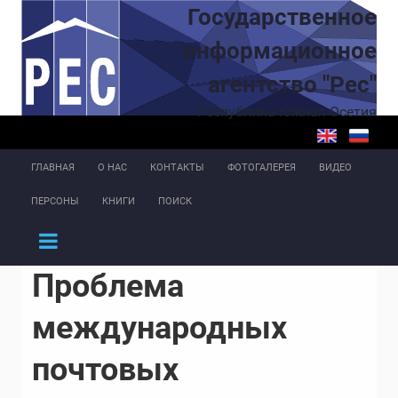
Перейти к основному содержанию
Государственное
информационное
агентство "Рес"
Республика Южная Осетия
ГЛАВНАЯ
О НАС
КОНТАКТЫ
ФОТОГАЛЕРЕЯ
ВИДЕО
ПЕРСОНЫ
КНИГИ
ПОИСК
Проблема
международных
почтовых