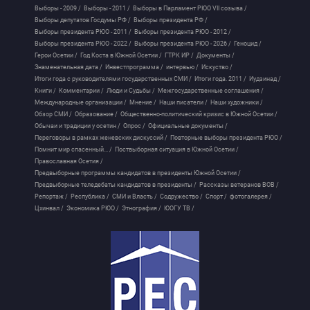
Выборы - 2009 /
Выборы - 2011 /
Выборы в Парламент РЮО VII созыва /
Выборы депутатов Госдумы РФ /
Выборы президента РФ /
Выборы президента РЮО - 2011 /
Выборы президента РЮО - 2012 /
Выборы президента РЮО - 2022 /
Выборы президента РЮО - 2026 /
Геноцид /
Герои Осетии /
Год Коста в Южной Осетии /
ГТРК ИР /
Документы /
Знаменательная дата /
Инвестпрограмма /
интервью /
Искуство /
Итоги года с руководителями государственных СМИ /
Итоги года. 2011 /
Иудзинад /
Книги /
Комментарии /
Люди и Судьбы /
Межгосударственные соглашения /
Международные организации /
Мнение /
Наши писатели /
Наши художники /
Обзор СМИ /
Образование /
Общественно-политический кризис в Южной Осетии /
Обычаи и традиции у осетин /
Опрос /
Официальные документы /
Переговоры в рамках женевских дискуссий /
Повторные выборы президента РЮО /
Помнит мир спасенный... /
Поствыборная ситуация в Южной Осетии /
Православная Осетия /
Предвыборные программы кандидатов в президенты Южной Осетии /
Предвыборные теледебаты кандидатов в президенты /
Рассказы ветеранов ВОВ /
Репортаж /
Республика /
СМИ и Власть /
Содружество /
Спорт /
фотогалерея /
Цхинвал /
Экономика РЮО /
Этнография /
ЮОГУ ТВ /