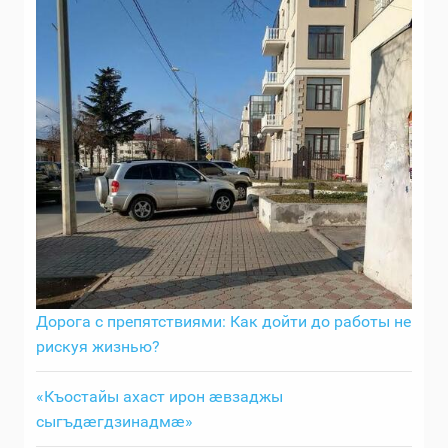
Дорога с препятствиями: Как дойти до работы не
рискуя жизнью?
«Къостайы ахаст ирон ӕвзаджы
сыгъдӕгдзинадмӕ»