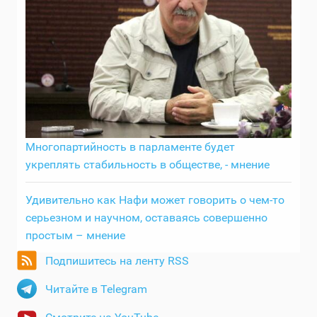
Многопартийность в парламенте будет
укреплять стабильность в обществе, - мнение
Удивительно как Нафи может говорить о чем-то
серьезном и научном, оставаясь совершенно
простым – мнение
Подпишитесь на ленту RSS
Читайте в Telegram