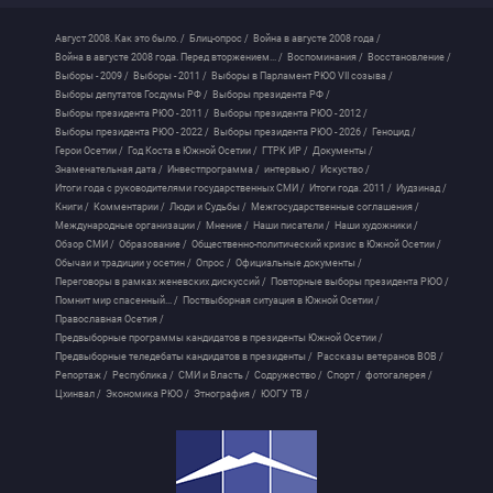
Август 2008. Как это было. /
Блиц-опрос /
Война в августе 2008 года /
Война в августе 2008 года. Перед вторжением... /
Воспоминания /
Восстановление /
Выборы - 2009 /
Выборы - 2011 /
Выборы в Парламент РЮО VII созыва /
Выборы депутатов Госдумы РФ /
Выборы президента РФ /
Выборы президента РЮО - 2011 /
Выборы президента РЮО - 2012 /
Выборы президента РЮО - 2022 /
Выборы президента РЮО - 2026 /
Геноцид /
Герои Осетии /
Год Коста в Южной Осетии /
ГТРК ИР /
Документы /
Знаменательная дата /
Инвестпрограмма /
интервью /
Искуство /
Итоги года с руководителями государственных СМИ /
Итоги года. 2011 /
Иудзинад /
Книги /
Комментарии /
Люди и Судьбы /
Межгосударственные соглашения /
Международные организации /
Мнение /
Наши писатели /
Наши художники /
Обзор СМИ /
Образование /
Общественно-политический кризис в Южной Осетии /
Обычаи и традиции у осетин /
Опрос /
Официальные документы /
Переговоры в рамках женевских дискуссий /
Повторные выборы президента РЮО /
Помнит мир спасенный... /
Поствыборная ситуация в Южной Осетии /
Православная Осетия /
Предвыборные программы кандидатов в президенты Южной Осетии /
Предвыборные теледебаты кандидатов в президенты /
Рассказы ветеранов ВОВ /
Репортаж /
Республика /
СМИ и Власть /
Содружество /
Спорт /
фотогалерея /
Цхинвал /
Экономика РЮО /
Этнография /
ЮОГУ ТВ /