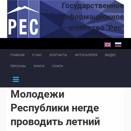
Перейти к основному содержанию
Государственное
информационное
агентство "Рес"
Республика Южная Осетия
ГЛАВНАЯ
О НАС
КОНТАКТЫ
ФОТОГАЛЕРЕЯ
ВИДЕО
ПЕРСОНЫ
КНИГИ
ПОИСК
Молодежи
Республики негде
проводить летний