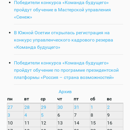
Победители конкурса «Команда будущего»
пройдут обучение в Мастерской управления
«Сенеж»
В Южной Осетии открылась регистрация на
конкурс управленческого кадрового резерва
«Команда будущего»
Победители конкурса «Команда будущего»
пройдут обучение по программе президентской
платформы «Россия – страна возможностей»
Архив
пн
вт
ср
чт
пт
сб
вс
27
28
29
30
31
1
2
3
4
5
6
7
8
9
10
11
12
13
14
15
16