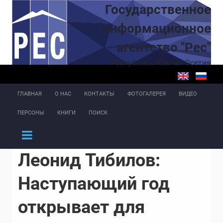
Перейти к основному содержанию
Государственное
информационное
агентство "Рес"
Республика Южная Осетия
ГЛАВНАЯ
О НАС
КОНТАКТЫ
ФОТОГАЛЕРЕЯ
ВИДЕО
ПЕРСОНЫ
КНИГИ
ПОИСК
Леонид Тибилов:
Наступающий год
открывает для