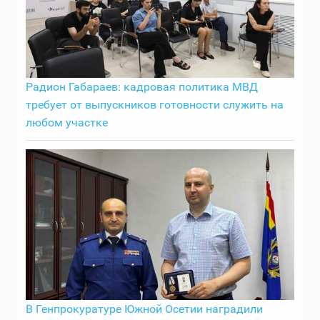
Радион Габараев: кадровая политика МВД
требует от выпускников готовности служить на
любом участке
В Генпрокуратуре Южной Осетии наградили