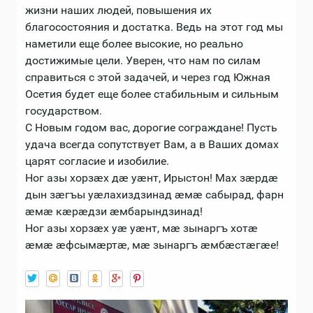
жизни наших людей, повышения их
благосостояния и достатка. Ведь на этот год мы
наметили еще более высокие, но реально
достижимые цели. Уверен, что нам по силам
справиться с этой задачей, и через год Южная
Осетия будет еще более стабильным и сильным
государством.
С Новым годом вас, дорогие сограждане! Пусть
удача всегда сопутствует Вам, а в Ваших домах
царят согласие и изобилие.
Ног азы хорзæх дæ уæнт, Ирыстон! Мах зæрдæ
дын зæгъы уæлахиздзинад æмæ сабырад, фарн
æмæ кæрæдзи æмбарындзинад!
Ног азы хорзæх уæ уæнт, мæ зынаргъ хотæ
æмæ æфсымæртæ, мæ зынаргъ æмбæстæгæе!