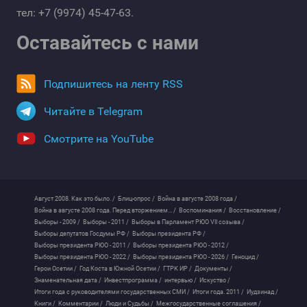
тел: +7 (9974) 45-47-63.
Оставайтесь с нами
Подпишитесь на ленту RSS
Читайте в Telegram
Смотрите на YouTube
Август 2008. Как это было. /
Блиц-опрос /
Война в августе 2008 года /
Война в августе 2008 года. Перед вторжением... /
Воспоминания /
Восстановление /
Выборы - 2009 /
Выборы - 2011 /
Выборы в Парламент РЮО VII созыва /
Выборы депутатов Госдумы РФ /
Выборы президента РФ /
Выборы президента РЮО - 2011 /
Выборы президента РЮО - 2012 /
Выборы президента РЮО - 2022 /
Выборы президента РЮО - 2026 /
Геноцид /
Герои Осетии /
Год Коста в Южной Осетии /
ГТРК ИР /
Документы /
Знаменательная дата /
Инвестпрограмма /
интервью /
Искуство /
Итоги года с руководителями государственных СМИ /
Итоги года. 2011 /
Иудзинад /
Книги /
Комментарии /
Люди и Судьбы /
Межгосударственные соглашения /