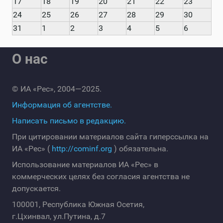
17
18
19
20
21
22
23
24
25
26
27
28
29
30
31
1
2
3
4
5
6
О нас
© ИА «Рес», 2004—2025.
Информация об агентстве.
Написать письмо в редакцию.
При цитировании материалов сайта гиперссылка на
ИА «Рес» (
http://cominf.org
) обязательна.
Использование материалов ИА «Рес» в
коммерческих целях без согласия агентства не
допускается.
100001, Республика Южная Осетия,
г.Цхинвал, ул.Путина, д.7