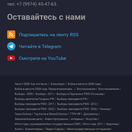
тел: +7 (9974) 45-47-63.
Оставайтесь с нами
Подпишитесь на ленту RSS
Читайте в Telegram
Смотрите на YouTube
Август 2008. Как это было. /
Блиц-опрос /
Война в августе 2008 года /
Война в августе 2008 года. Перед вторжением... /
Воспоминания /
Восстановление /
Выборы - 2009 /
Выборы - 2011 /
Выборы в Парламент РЮО VII созыва /
Выборы депутатов Госдумы РФ /
Выборы президента РФ /
Выборы президента РЮО - 2011 /
Выборы президента РЮО - 2012 /
Выборы президента РЮО - 2022 /
Выборы президента РЮО - 2026 /
Геноцид /
Герои Осетии /
Год Коста в Южной Осетии /
ГТРК ИР /
Документы /
Знаменательная дата /
Инвестпрограмма /
интервью /
Искуство /
Итоги года с руководителями государственных СМИ /
Итоги года. 2011 /
Иудзинад /
Книги /
Комментарии /
Люди и Судьбы /
Межгосударственные соглашения /