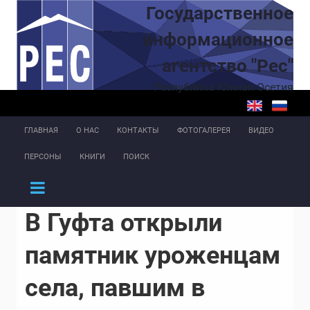
Перейти к основному содержанию
Государственное
информационное
агентство "Рес"
Республика Южная Осетия
ГЛАВНАЯ
О НАС
КОНТАКТЫ
ФОТОГАЛЕРЕЯ
ВИДЕО
ПЕРСОНЫ
КНИГИ
ПОИСК
В Гуфта открыли
памятник уроженцам
села, павшим в