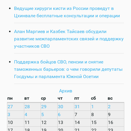
Ведущие хирурги кисти из России проведут в
Цхинвале бесплатные консультации и операции
Алан Маргиев и Казбек Тайсаев обсудили
развитие межпарламентских связей и поддержку
участников СВО
Поддержка бойцов СВО, пенсии и снятие
таможенных барьеров: о чем говорили депутаты
Госдумы и парламента Южной Осетии
Архив
пн
вт
ср
чт
пт
сб
вс
27
28
29
30
31
1
2
3
4
5
6
7
8
9
10
11
12
13
14
15
16
17
18
19
20
21
22
23