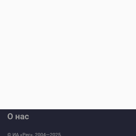
О нас
© ИА «Рес», 2004—2025.