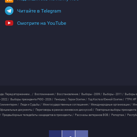
Читайте в Telegram
Смотрите на YouTube
ода. Перед вторжением... /
Воспоминания /
Восстановление /
Выборы - 2009 /
Выборы - 2011 /
Выборы в
 2022 /
Выборы президента РЮО - 2026 /
Геноцид /
Герои Осетии /
Год Коста в Южной Осетии /
ГТРК ИР 
Комментарии /
Люди и Судьбы /
Межгосударственные соглашения /
Международные организации /
Мн
Официальные документы /
Переговоры в рамках женевских дискуссий /
Повторные выборы президента
/
Предвыборные теледебаты кандидатов в президенты /
Рассказы ветеранов ВОВ /
Репортаж /
Респуб