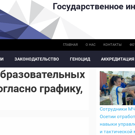
Государственное ин
ГЛАВНАЯ
О НАС
КОНТАКТЫ
ФО
МИ
ЗАКОНОДАТЕЛЬСТВО
ГЕНОЦИД
АККРЕДИТАЦИЯ
образовательных
гласно графику,
Сотрудники М
Осетии отрабо
навыки управл
и тактической