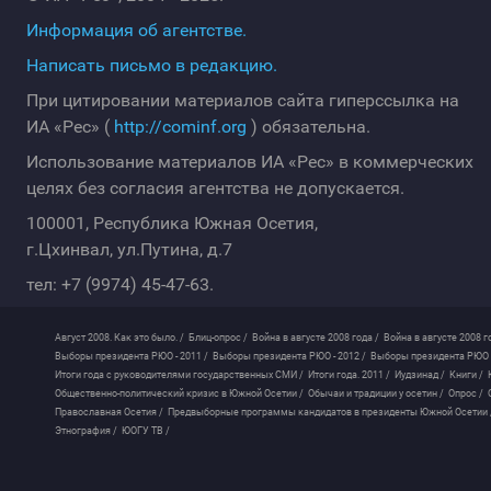
Информация об агентстве.
Написать письмо в редакцию.
При цитировании материалов сайта гиперссылка на
ИА «Рес» (
http://cominf.org
) обязательна.
Использование материалов ИА «Рес» в коммерческих
целях без согласия агентства не допускается.
100001, Республика Южная Осетия,
г.Цхинвал, ул.Путина, д.7
тел: +7 (9974) 45-47-63.
Август 2008. Как это было. /
Блиц-опрос /
Война в августе 2008 года /
Война в августе 2008 г
Выборы президента РЮО - 2011 /
Выборы президента РЮО - 2012 /
Выборы президента РЮО -
Итоги года с руководителями государственных СМИ /
Итоги года. 2011 /
Иудзинад /
Книги /
Общественно-политический кризис в Южной Осетии /
Обычаи и традиции у осетин /
Опрос /
Православная Осетия /
Предвыборные программы кандидатов в президенты Южной Осетии 
Этнография /
ЮОГУ ТВ /