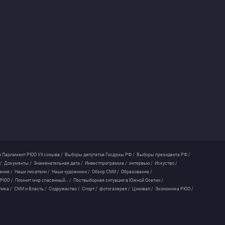
 Парламент РЮО VII созыва /
Выборы депутатов Госдумы РФ /
Выборы президента РФ /
/
Документы /
Знаменательная дата /
Инвестпрограмма /
интервью /
Искуство /
ение /
Наши писатели /
Наши художники /
Обзор СМИ /
Образование /
 РЮО /
Помнит мир спасенный... /
Поствыборная ситуация в Южной Осетии /
лика /
СМИ и Власть /
Содружество /
Спорт /
фотогалерея /
Цхинвал /
Экономика РЮО /