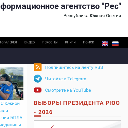
формационное агентство "Рес"
Республика Южная Осетия
ТОГАЛЕРЕЯ
ВИДЕО
ПЕРСОНЫ
КНИГИ
ПОИСК
Подпишитесь на ленту RSS
Читайте в Telegram
Смотрите на YouTube
ВЫБОРЫ ПРЕЗИДЕНТА РЮО
ЧС Южной
тали
- 2026
ения БПЛА
 медицины