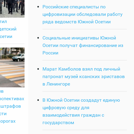
Российские специалисты по
цифровизации обследовали работу
тил
ряда ведомств Южной Осетии
детский
сетии
Социальные инициативы Южной
Осетии получат финансирование из
России
Марат Камболов взял под личный
патронат музей ксанских эриставов
в Ленингоре
ев
рспективах
В Южной Осетии создадут единую
 штрафов
цифровую среду для
сти
взаимодействия граждан с
дорогах
государством