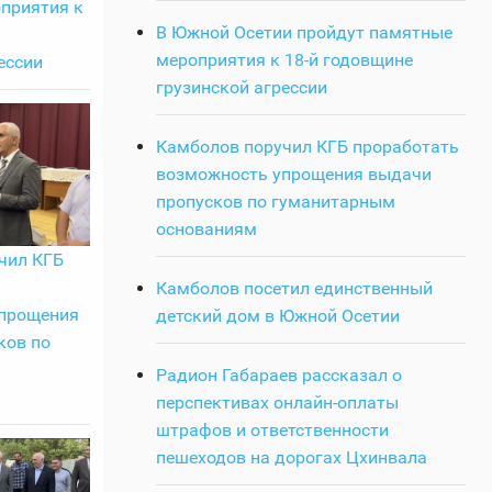
приятия к
В Южной Осетии пройдут памятные
мероприятия к 18-й годовщине
ессии
грузинской агрессии
Камболов поручил КГБ проработать
возможность упрощения выдачи
пропусков по гуманитарным
основаниям
чил КГБ
Камболов посетил единственный
прощения
детский дом в Южной Осетии
ков по
Радион Габараев рассказал о
перспективах онлайн-оплаты
штрафов и ответственности
пешеходов на дорогах Цхинвала