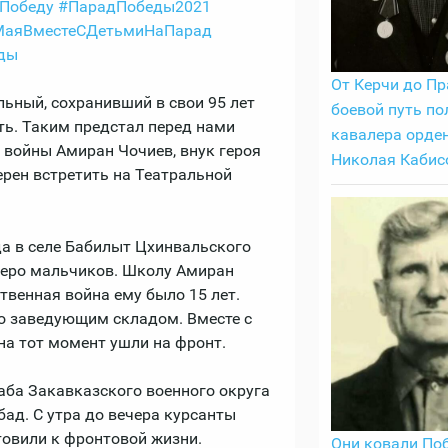
Победу
#ПарадПобеды2021
МаяВместеСДетьмиНаПарад
ды
От Керчи до Пр
ьный, сохранивший в свои 95 лет
боевой путь по
ть. Таким предстал перед нами
кавалера орде
 войны Амиран Чочиев, внук героя
Николая Кабис
рен встретить на Театральной
да в селе Бабилыт Цхинвальского
веро мальчиков. Школу Амиран
твенная война ему было 15 лет.
о заведующим складом. Вместе с
а тот момент ушли на фронт.
аба Закавказского военного округа
бад. С утра до вечера курсанты
отовили к фронтовой жизни.
Они ковали Поб