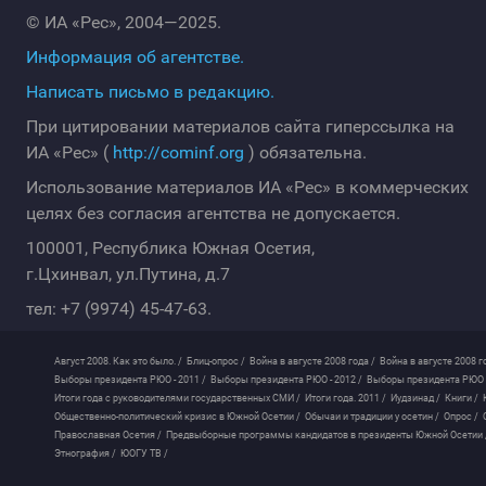
© ИА «Рес», 2004—2025.
Информация об агентстве.
Написать письмо в редакцию.
При цитировании материалов сайта гиперссылка на
ИА «Рес» (
http://cominf.org
) обязательна.
Использование материалов ИА «Рес» в коммерческих
целях без согласия агентства не допускается.
100001, Республика Южная Осетия,
г.Цхинвал, ул.Путина, д.7
тел: +7 (9974) 45-47-63.
Август 2008. Как это было. /
Блиц-опрос /
Война в августе 2008 года /
Война в августе 2008 г
Выборы президента РЮО - 2011 /
Выборы президента РЮО - 2012 /
Выборы президента РЮО -
Итоги года с руководителями государственных СМИ /
Итоги года. 2011 /
Иудзинад /
Книги /
Общественно-политический кризис в Южной Осетии /
Обычаи и традиции у осетин /
Опрос /
Православная Осетия /
Предвыборные программы кандидатов в президенты Южной Осетии 
Этнография /
ЮОГУ ТВ /