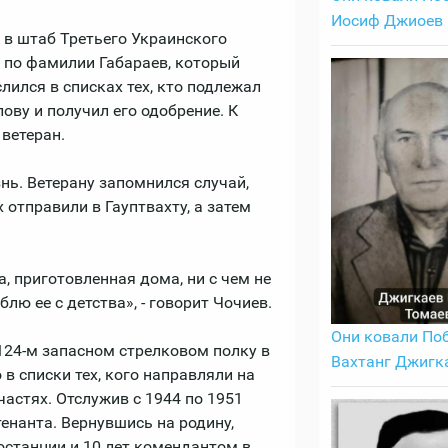
Иосиф Джиоев
в штаб Третьего Украинского
н по фамилии Габараев, который
лился в списках тех, кто подлежал
ову и получил его одобрение. К
 ветеран.
ь. Ветерану запомнился случай,
 отправили в Гауптвахту, а затем
а, приготовленная дома, ни с чем не
блю ее с детства», - говорит Чочиев.
Они ковали Поб
124-м запасном стрелковом полку в
Вахтанг Джигк
 в списки тех, кого направляли на
частях. Отслужив с 1944 по 1951
енанта. Вернувшись на родину,
втостанции и 10 лет комендантом в