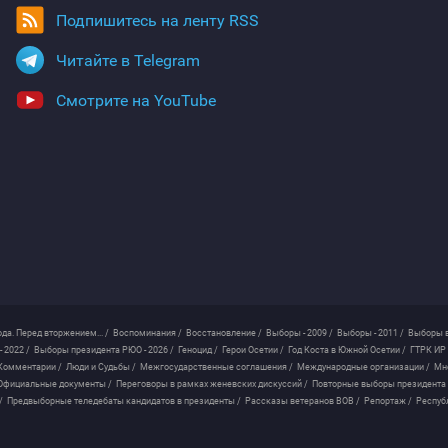
Подпишитесь на ленту RSS
Читайте в Telegram
Смотрите на YouTube
ода. Перед вторжением... /
Воспоминания /
Восстановление /
Выборы - 2009 /
Выборы - 2011 /
Выборы в
 2022 /
Выборы президента РЮО - 2026 /
Геноцид /
Герои Осетии /
Год Коста в Южной Осетии /
ГТРК ИР 
Комментарии /
Люди и Судьбы /
Межгосударственные соглашения /
Международные организации /
Мн
Официальные документы /
Переговоры в рамках женевских дискуссий /
Повторные выборы президента
/
Предвыборные теледебаты кандидатов в президенты /
Рассказы ветеранов ВОВ /
Репортаж /
Респуб