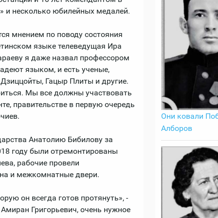
» и несколько юбилейных медалей.
тся мнением по поводу состояния
сетинском языке телеведущая Ира
бараеву я даже назвал профессором
адеют языком, и есть ученые,
 Дзиццойты, Гацыр Плиты и другие.
биться. Мы все должны участвовать
нте, правительстве в первую очередь
Они ковали Поб
чиев.
Алборов
дарства Анатолию Бибилову за
018 году были отремонтированы
ева, рабочие провели
кна и межкомнатные двери.
рую он всегда готов протянуть», -
 Амиран Григорьевич, очень нужное