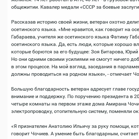
общежитии. Кавалер медали «СССР за боевые заслуги
Рассказав историю своей жизни, ветеран охотно дели
осетинского языка. «Мне нравится, как говорит на о
Габараева, учителя же осетинского языка Фатиму Га
осетинского языка. Да, есть люди, которые хорошо вл
которые борются за его будущее: Зоя Битарова, Юрий
Но они одними своими усилиями не смогут ничего до
в этом процессе. На мой взгляд, заседания в парламе
должны проводиться на родном языке», - отмечает Чо
Большую благодарность ветеран адресует главе госу
внимание и поддержку. По поручению президента в 2
четыре комнаты на первом этаже дома Амирана Чочи
электропроводку, отопительную систему, поменяли о
«Я признателен Анатолию Ильичу за руку помощи, кото
говорит Чочиев. А умение быть благодарным, считает