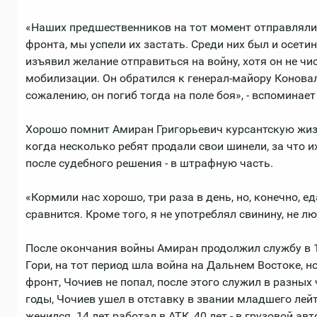
«Наших предшественников на тот момент отправляли 
фронта, мы успели их застать. Среди них был и осети
изъявил желание отправиться на войну, хотя он не чис
мобилизации. Он обратился к генерал-майору Коновал
сожалению, он погиб тогда на поле боя», - вспоминает
Хорошо помнит Амиран Григорьевич курсантскую жизн
когда несколько ребят продали свои шинели, за что их
после судебного решения - в штрафную часть.
«Кормили нас хорошо, три раза в день, но, конечно, ед
сравнится. Кроме того, я не употреблял свинину, не лю
После окончания войны Амиран продолжил службу в 
Гори, на тот период шла война на Дальнем Востоке, но
фронт, Чочиев не попал, после этого служил в разных 
годы, Чочиев ушел в отставку в звании младшего лейт
женился. 14 лет работал в АТК, 40 лет - в грузовой а