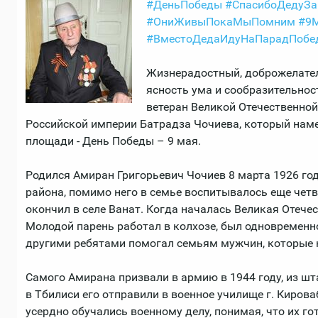
#ДеньПобеды
#СпасибоДедуЗа
#ОниЖивыПокаМыПомним
#9
#ВместоДедаИдуНаПарадПобе
Жизнерадостный, доброжелател
ясность ума и сообразительнос
ветеран Великой Отечественной
Российской империи Батрадза Чочиева, который наме
площади - День Победы – 9 мая.
Родился Амиран Григорьевич Чочиев 8 марта 1926 го
района, помимо него в семье воспитывалось еще чет
окончил в селе Ванат. Когда началась Великая Отечес
Молодой парень работал в колхозе, был одновременн
другими ребятами помогал семьям мужчин, которые н
Самого Амирана призвали в армию в 1944 году, из шт
в Тбилиси его отправили в военное училище г. Кирова
усердно обучались военному делу, понимая, что их г