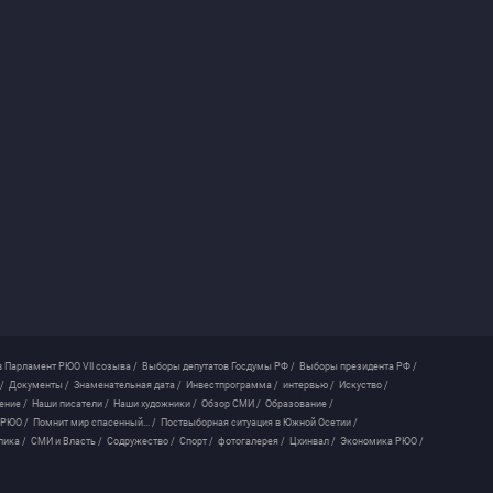
 Парламент РЮО VII созыва /
Выборы депутатов Госдумы РФ /
Выборы президента РФ /
/
Документы /
Знаменательная дата /
Инвестпрограмма /
интервью /
Искуство /
ение /
Наши писатели /
Наши художники /
Обзор СМИ /
Образование /
 РЮО /
Помнит мир спасенный... /
Поствыборная ситуация в Южной Осетии /
лика /
СМИ и Власть /
Содружество /
Спорт /
фотогалерея /
Цхинвал /
Экономика РЮО /