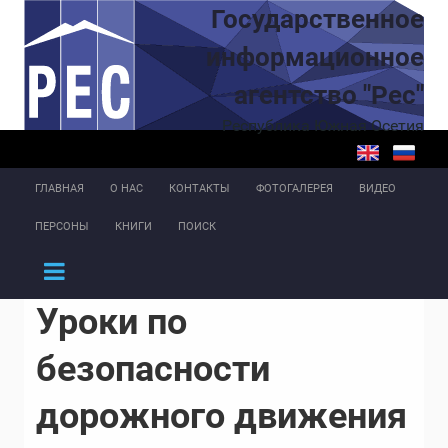
Перейти к основному содержанию
Государственное
информационное
агентство "Рес"
Республика Южная Осетия
ГЛАВНАЯ
О НАС
КОНТАКТЫ
ФОТОГАЛЕРЕЯ
ВИДЕО
ПЕРСОНЫ
КНИГИ
ПОИСК
Уроки по
безопасности
дорожного движения