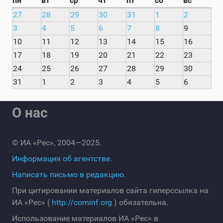
пн
вт
ср
чт
пт
сб
вс
27
28
29
30
31
1
2
3
4
5
6
7
8
9
10
11
12
13
14
15
16
17
18
19
20
21
22
23
24
25
26
27
28
29
30
31
1
2
3
4
5
6
О нас
© ИА «Рес», 2004—2025.
Информация об агентстве.
Написать письмо в редакцию.
При цитировании материалов сайта гиперссылка на
ИА «Рес» (
http://cominf.org
) обязательна.
Использование материалов ИА «Рес» в