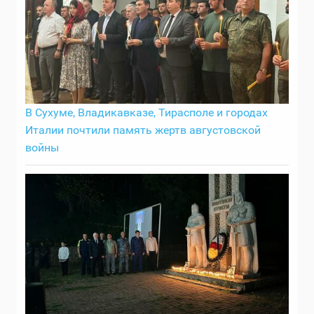
В Сухуме, Владикавказе, Тирасполе и городах
Италии почтили память жертв августовской
войны