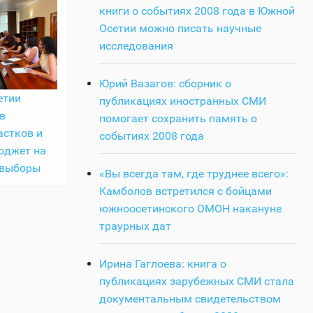
книги о событиях 2008 года в Южной
Осетии можно писать научные
исследования
Юрий Вазагов: сборник о
етии
публикациях иностранных СМИ
в
помогает сохранить память о
астков и
событиях 2008 года
юджет на
 выборы
«Вы всегда там, где труднее всего»:
Камболов встретился с бойцами
южноосетинского ОМОН накануне
траурных дат
Ирина Гаглоева: книга о
публикациях зарубежных СМИ стала
документальным свидетельством