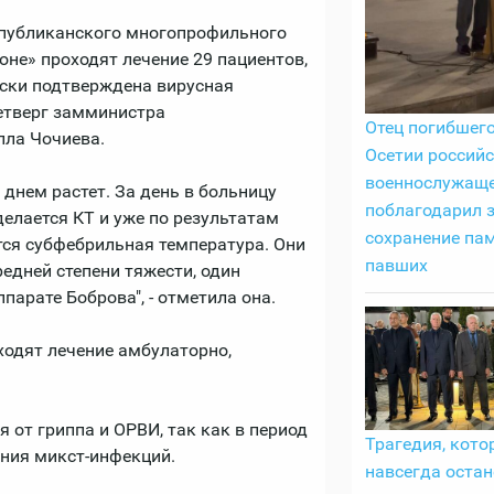
спубликанского многопрофильного
оне» проходят лечение 29 пациентов,
ески подтверждена вирусная
етверг замминистра
Отец погибшег
лла Чочиева.
Осетии российс
военнослужащ
днем растет. За день в больницу
поблагодарил 
делается КТ и уже по результатам
сохранение пам
тся субфебрильная температура. Они
павших
едней степени тяжести, один
парате Боброва", - отметила она.
ходят лечение амбулаторно,
 от гриппа и ОРВИ, так как в период
Трагедия, кото
ния микст-инфекций.
навсегда остан