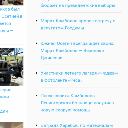
бюджет на президентские выборы
нков был
 Осетией в
Марат Камболов провел встречу с
ается
депутатом Госдумы
годы —
Южная Осетия всегда ждет своих:
Марат Камболов — Веронике
Джиоевой
Участники летнего лагеря «Фидӕн»
в фотоленте «Реса»
верил
После визита Камболова
ники
Ленингорская больница получила
новую скорую помощь
адач
Батрадз Харебов: по материалам