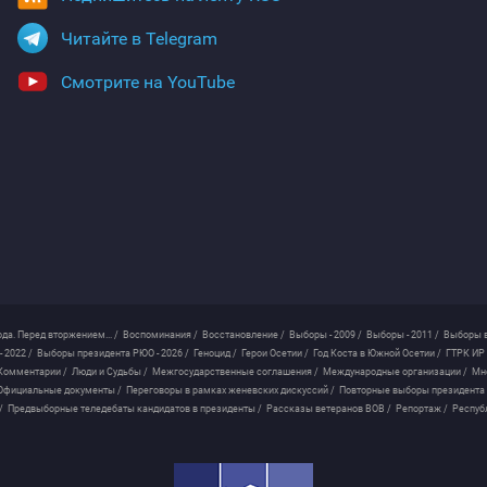
Читайте в Telegram
Смотрите на YouTube
ода. Перед вторжением... /
Воспоминания /
Восстановление /
Выборы - 2009 /
Выборы - 2011 /
Выборы в
 2022 /
Выборы президента РЮО - 2026 /
Геноцид /
Герои Осетии /
Год Коста в Южной Осетии /
ГТРК ИР 
Комментарии /
Люди и Судьбы /
Межгосударственные соглашения /
Международные организации /
Мн
Официальные документы /
Переговоры в рамках женевских дискуссий /
Повторные выборы президента
/
Предвыборные теледебаты кандидатов в президенты /
Рассказы ветеранов ВОВ /
Репортаж /
Респуб