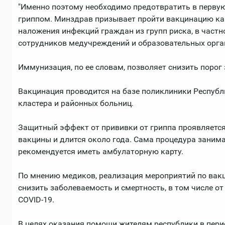
"Именно поэтому необходимо предотвратить в первую
гриппом. Минздрав призывает пройти вакцинацию ка
наложения инфекций граждан из групп риска, в частно
сотрудников медучреждений и образовательных органи
Иммунизация, по ее словам, позволяет снизить порог
Вакцинация проводится на базе поликлиники Респуб
кластера и районных больниц.
Защитный эффект от прививки от гриппа проявляется 
вакцины и длится около года. Сама процедура занимае
рекомендуется иметь амбулаторную карту.
По мнению медиков, реализация мероприятий по вак
снизить заболеваемость и смертность, в том числе о
COVID-19.
В целях оказания помощи жителям республики в пер