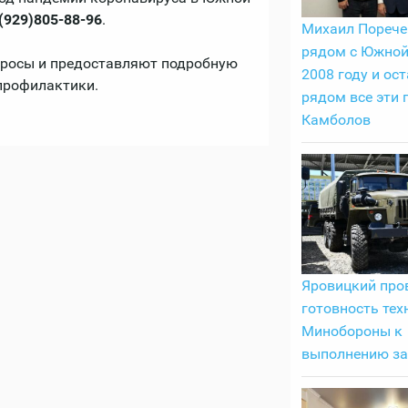
(929)805-88-96
.
Михаил Порече
рядом с Южной
просы и предоставляют подробную
2008 году и ост
профилактики.
рядом все эти 
Камболов
Яровицкий про
готовность тех
Минобороны к
выполнению з