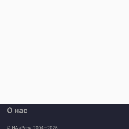
О нас
© ИА «Рес», 2004—2025.