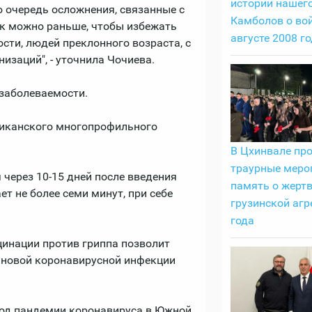
истории нашего
 очередь осложнения, связанные с
Камболов о вой
к можно раньше, чтобы избежать
августе 2008 г
сти, людей преклонного возраста, с
заций", - уточнила Чочиева.
 заболеваемости.
ликанского многопрофильного
В Цхинвале пр
траурные меро
через 10-15 дней после введения
память о жерт
т не более семи минут, при себе
грузинской агр
года
цинации против гриппа позволит
т новой коронавирусной инфекции
иод пандемии коронавируса в Южной