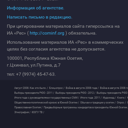
Информация об агентстве.
Написать письмо в редакцию.
При цитировании материалов сайта гиперссылка на
ИА «Рес» (
http://cominf.org
) обязательна.
Использование материалов ИА «Рес» в коммерческих
целях без согласия агентства не допускается.
100001, Республика Южная Осетия,
г.Цхинвал, ул.Путина, д.7
тел: +7 (9974) 45-47-63.
Август 2008. Как это было. /
Блиц-опрос /
Война в августе 2008 года /
Война в августе 2008 г
Выборы президента РЮО - 2011 /
Выборы президента РЮО - 2012 /
Выборы президента РЮО -
Итоги года с руководителями государственных СМИ /
Итоги года. 2011 /
Иудзинад /
Книги /
Общественно-политический кризис в Южной Осетии /
Обычаи и традиции у осетин /
Опрос /
Православная Осетия /
Предвыборные программы кандидатов в президенты Южной Осетии 
Этнография /
ЮОГУ ТВ /