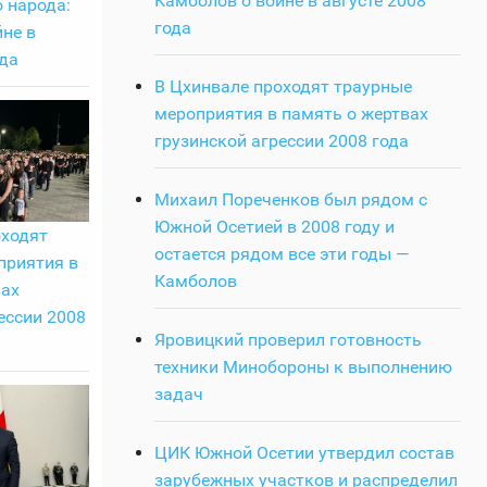
Камболов о войне в августе 2008
 народа:
года
не в
ода
В Цхинвале проходят траурные
мероприятия в память о жертвах
грузинской агрессии 2008 года
Михаил Пореченков был рядом с
Южной Осетией в 2008 году и
оходят
остается рядом все эти годы —
приятия в
Камболов
вах
ессии 2008
Яровицкий проверил готовность
техники Минобороны к выполнению
задач
ЦИК Южной Осетии утвердил состав
зарубежных участков и распределил