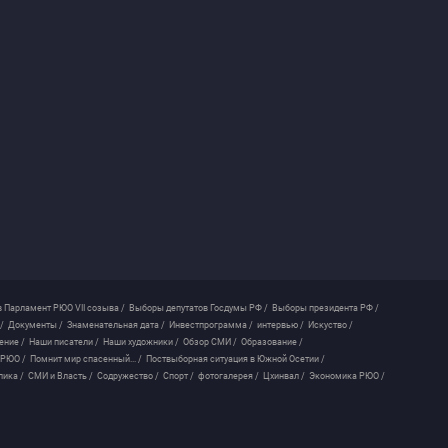
 Парламент РЮО VII созыва /
Выборы депутатов Госдумы РФ /
Выборы президента РФ /
/
Документы /
Знаменательная дата /
Инвестпрограмма /
интервью /
Искуство /
ение /
Наши писатели /
Наши художники /
Обзор СМИ /
Образование /
 РЮО /
Помнит мир спасенный... /
Поствыборная ситуация в Южной Осетии /
лика /
СМИ и Власть /
Содружество /
Спорт /
фотогалерея /
Цхинвал /
Экономика РЮО /