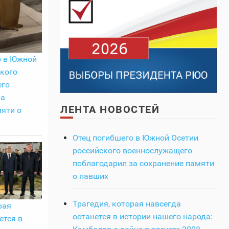
о в Южной
кого
его
за
ЛЕНТА НОВОСТЕЙ
яти о
Отец погибшего в Южной Осетии
российского военнослужащего
поблагодарил за сохранение памяти
о павших
Трагедия, которая навсегда
рая
останется в истории нашего народа:
ется в