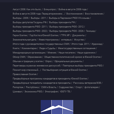
Август 2008. Как это было. /
Блиц-опрос /
Война в августе 2008 года /
Война в августе 2008 года. Перед вторжением... /
Воспоминания /
Восстановление /
Выборы - 2009 /
Выборы - 2011 /
Выборы в Парламент РЮО VII созыва /
Выборы депутатов Госдумы РФ /
Выборы президента РФ /
Выборы президента РЮО - 2011 /
Выборы президента РЮО - 2012 /
Выборы президента РЮО - 2022 /
Выборы президента РЮО - 2026 /
Геноцид /
Герои Осетии /
Год Коста в Южной Осетии /
ГТРК ИР /
Документы /
Знаменательная дата /
Инвестпрограмма /
интервью /
Искуство /
Итоги года с руководителями государственных СМИ /
Итоги года. 2011 /
Иудзинад /
Книги /
Комментарии /
Люди и Судьбы /
Межгосударственные соглашения /
Международные организации /
Мнение /
Наши писатели /
Наши художники /
Обзор СМИ /
Образование /
Общественно-политический кризис в Южной Осетии /
Обычаи и традиции у осетин /
Опрос /
Официальные документы /
Переговоры в рамках женевских дискуссий /
Повторные выборы президента РЮО /
Помнит мир спасенный... /
Поствыборная ситуация в Южной Осетии /
Православная Осетия /
Предвыборные программы кандидатов в президенты Южной Осетии /
Предвыборные теледебаты кандидатов в президенты /
Рассказы ветеранов ВОВ /
Репортаж /
Республика /
СМИ и Власть /
Содружество /
Спорт /
фотогалерея /
Цхинвал /
Экономика РЮО /
Этнография /
ЮОГУ ТВ /