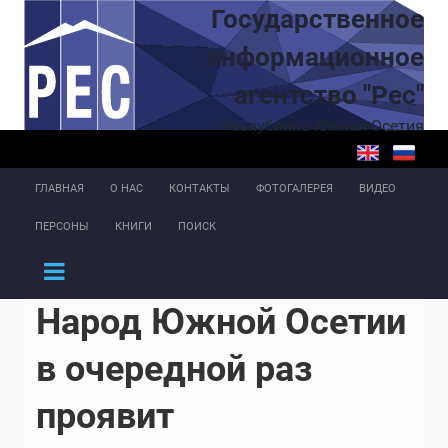
Перейти к основному содержанию
Государственное
информационное
агентство "Рес"
Республика Южная Осетия
ГЛАВНАЯ
О НАС
КОНТАКТЫ
ФОТОГАЛЕРЕЯ
ВИДЕО
ПЕРСОНЫ
КНИГИ
ПОИСК
Народ Южной Осетии
в очередной раз
проявит