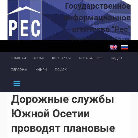
Перейти к основному содержанию
Государственное
информационное
агентство "Рес"
Республика Южная Осетия
ГЛАВНАЯ
О НАС
КОНТАКТЫ
ФОТОГАЛЕРЕЯ
ВИДЕО
ПЕРСОНЫ
КНИГИ
ПОИСК
Дорожные службы
Южной Осетии
проводят плановые