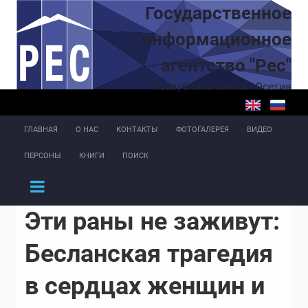
Перейти к основному содержанию
Государственное
информационное
агентство "Рес"
Республика Южная Осетия
ГЛАВНАЯ
О НАС
КОНТАКТЫ
ФОТОГАЛЕРЕЯ
ВИДЕО
ПЕРСОНЫ
КНИГИ
ПОИСК
Эти раны не заживут:
Бесланская трагедия
в сердцах женщин и