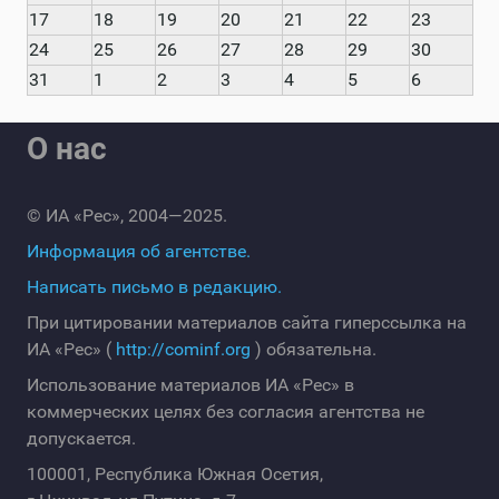
17
18
19
20
21
22
23
24
25
26
27
28
29
30
31
1
2
3
4
5
6
О нас
© ИА «Рес», 2004—2025.
Информация об агентстве.
Написать письмо в редакцию.
При цитировании материалов сайта гиперссылка на
ИА «Рес» (
http://cominf.org
) обязательна.
Использование материалов ИА «Рес» в
коммерческих целях без согласия агентства не
допускается.
100001, Республика Южная Осетия,