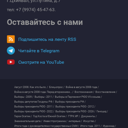
г.Цхинвал, ул.Путина, д.7
тел: +7 (9974) 45-47-63.
Оставайтесь с нами
Подпишитесь на ленту RSS
Читайте в Telegram
Смотрите на YouTube
Август 2008. Как это было. /
Блиц-опрос /
Война в августе 2008 года /
Война в августе 2008 года. Перед вторжением... /
Воспоминания /
Восстановление /
Выборы - 2009 /
Выборы - 2011 /
Выборы в Парламент РЮО VII созыва /
Выборы депутатов Госдумы РФ /
Выборы президента РФ /
Выборы президента РЮО - 2011 /
Выборы президента РЮО - 2012 /
Выборы президента РЮО - 2022 /
Выборы президента РЮО - 2026 /
Геноцид /
Герои Осетии /
Год Коста в Южной Осетии /
ГТРК ИР /
Документы /
Знаменательная дата /
Инвестпрограмма /
интервью /
Искуство /
Итоги года с руководителями государственных СМИ /
Итоги года. 2011 /
Иудзинад /