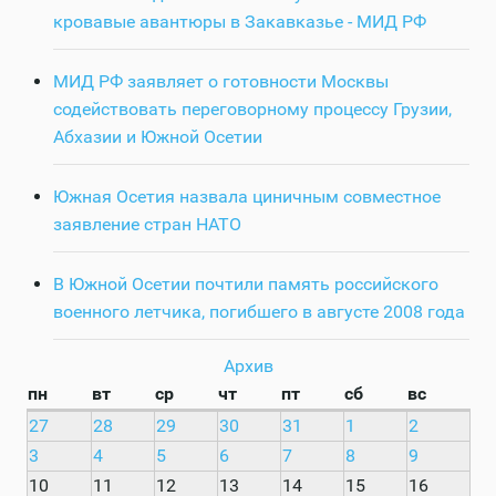
кровавые авантюры в Закавказье - МИД РФ
МИД РФ заявляет о готовности Москвы
содействовать переговорному процессу Грузии,
Абхазии и Южной Осетии
Южная Осетия назвала циничным совместное
заявление стран НАТО
В Южной Осетии почтили память российского
военного летчика, погибшего в августе 2008 года
Архив
пн
вт
ср
чт
пт
сб
вс
27
28
29
30
31
1
2
3
4
5
6
7
8
9
10
11
12
13
14
15
16