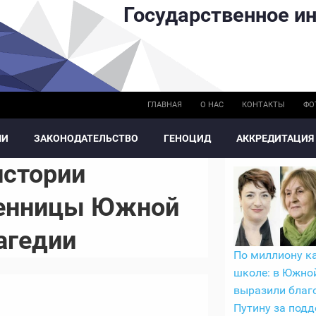
Государственное ин
ГЛАВНАЯ
О НАС
КОНТАКТЫ
ФО
МИ
ЗАКОНОДАТЕЛЬСТВО
ГЕНОЦИД
АККРЕДИТАЦИЯ
истории
венницы Южной
агедии
По миллиону к
школе: в Южно
выразили благ
Путину за под