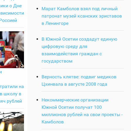
ики о Дне
Марат Камболов взял под личный
ависимости
патронат музей ксанских эриставов
Россией
в Ленингоре
В Южной Осетии создадут единую
цифровую среду для
взаимодействия граждан с
государством
и
Верность клятве: подвиг медиков
Цхинвала в августе 2008 года
тратили на
в школу в
Некоммерческие организации
яч рублей
Южной Осетии получат 100
миллионов рублей на свои проекты -
Камболов