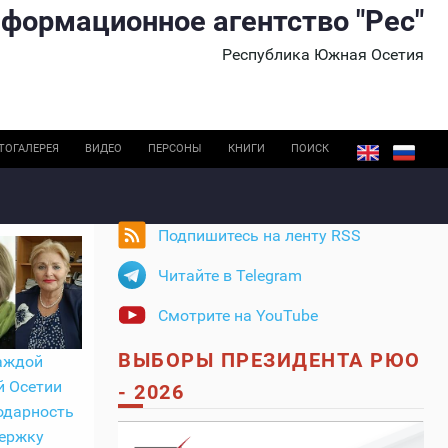
формационное агентство "Рес"
Республика Южная Осетия
ТОГАЛЕРЕЯ
ВИДЕО
ПЕРСОНЫ
КНИГИ
ПОИСК
Подпишитесь на ленту RSS
Читайте в Telegram
Смотрите на YouTube
ВЫБОРЫ ПРЕЗИДЕНТА РЮО
аждой
й Осетии
- 2026
одарность
держку