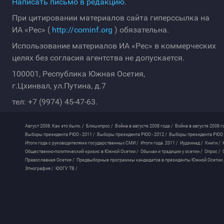
Написать письмо в редакцию.
При цитировании материалов сайта гиперссылка на
ИА «Рес» (
http://cominf.org
) обязательна.
Использование материалов ИА «Рес» в коммерческих
целях без согласия агентства не допускается.
100001, Республика Южная Осетия,
г.Цхинвал, ул.Путина, д.7
тел: +7 (9974) 45-47-63.
Август 2008. Как это было. /
Блиц-опрос /
Война в августе 2008 года /
Война в августе 2008 г
Выборы президента РЮО - 2011 /
Выборы президента РЮО - 2012 /
Выборы президента РЮО -
Итоги года с руководителями государственных СМИ /
Итоги года. 2011 /
Иудзинад /
Книги /
Общественно-политический кризис в Южной Осетии /
Обычаи и традиции у осетин /
Опрос /
Православная Осетия /
Предвыборные программы кандидатов в президенты Южной Осетии 
Этнография /
ЮОГУ ТВ /