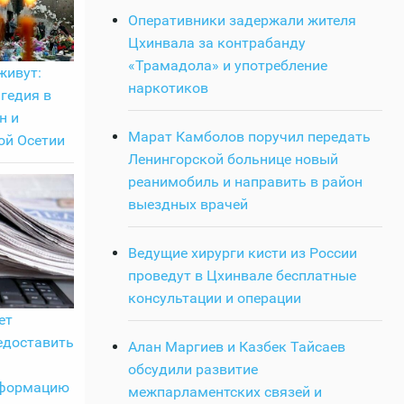
Оперативники задержали жителя
Цхинвала за контрабанду
«Трамадола» и употребление
живут:
наркотиков
гедия в
н и
Марат Камболов поручил передать
ой Осетии
Ленингорской больнице новый
реанимобиль и направить в район
выездных врачей
Ведущие хирурги кисти из России
проведут в Цхинвале бесплатные
консультации и операции
ет
едоставить
Алан Маргиев и Казбек Тайсаев
обсудили развитие
нформацию
межпарламентских связей и