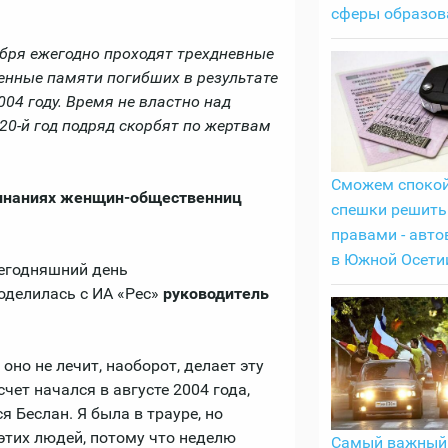
сферы образов
ября ежегодно проходят трехдневные
енные памяти погибших в результате
004 году. Время не властно над
 20-й год подряд скорбят по жертвам
Сможем спокой
минаниях женщин-общественниц
спешки решить
правами - авт
в Южной Осети
сегодняшний день
оделилась с ИА «Рес»
руководитель
 оно не лечит, наоборот, делает эту
чет начался в августе 2004 года,
я Беслан. Я была в трауре, но
 этих людей, потому что неделю
Самый важный 