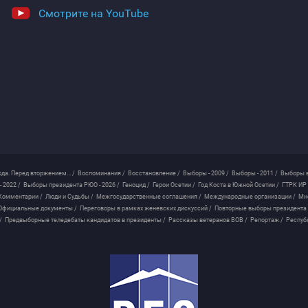
Смотрите на YouTube
ода. Перед вторжением... /
Воспоминания /
Восстановление /
Выборы - 2009 /
Выборы - 2011 /
Выборы в
 2022 /
Выборы президента РЮО - 2026 /
Геноцид /
Герои Осетии /
Год Коста в Южной Осетии /
ГТРК ИР 
Комментарии /
Люди и Судьбы /
Межгосударственные соглашения /
Международные организации /
Мн
Официальные документы /
Переговоры в рамках женевских дискуссий /
Повторные выборы президента
/
Предвыборные теледебаты кандидатов в президенты /
Рассказы ветеранов ВОВ /
Репортаж /
Респуб