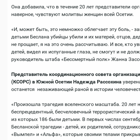
Она добавила, что в течение 20 лет представители ор
наверное, чувствуют молитвы женщин всей Осетии.
«И, может быть, это немножко облегчает эту боль, - з
детьми Беслана убийцы убили и их матерей, отцов, де
не прощает, я на это очень рассчитываю. И все, кто у
детей, видел их испуганные глаза, не смогут и не дол
руководитель штаба «Бессмертный полк» Жанна Засс
Представитель координационного совета организаци
(КСОРС) в Южной Осетии Надежда Рассохина
уверена
останется незаживающей раной в истории человечест
«Произошла трагедия вселенского масштаба. 20 лет 
беспрецедентный, бесчеловечный террористический ак
из которых 186 были детьми. В первых числах сентя
Бесланской трагедии - детей, их родителей, сотрудни
«Вымпел» и «Альфа», которые своими телами прикрыва