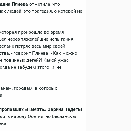
адина Плиева
отметила, что
ах людей, это трагедия, о которой не
 которая произошла во время
шел через тяжелейшие испытания,
Беслане потряс весь мир своей
тва, - говорит Плиева. - Как можно
е повинных детей?! Какой ужас
гда не забудем этого и не
анам, городам, в которых
и.
 пропавших «Память» Зарина Тедеты
жить народу Осетии, но Бесланская
ека.