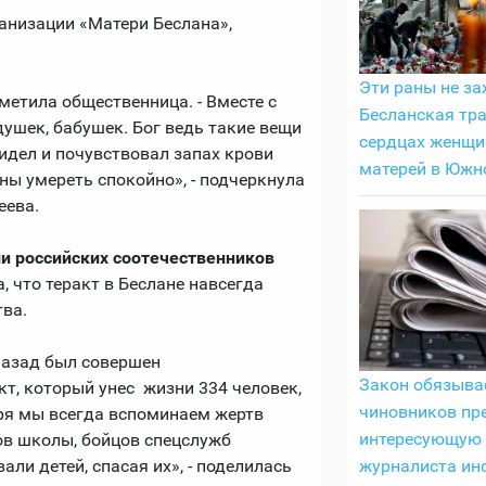
ганизации «Матери Беслана»,
Эти раны не за
аметила общественница. - Вместе с
Бесланская тра
душек, бабушек. Бог ведь такие вещи
сердцах женщи
видел и почувствовал запах крови
матерей в Южн
жны умереть спокойно», - подчеркнула
еева.
и российских соотечественников
, что теракт в Беслане навсегда
ва.
назад был совершен
Закон обязыва
т, который унес жизни 334 человек,
чиновников пр
бря мы всегда вспоминаем жертв
интересующую
ков школы, бойцов спецслужб
ли детей, спасая их», - поделилась
журналиста и