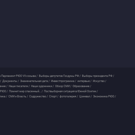
 Парламент РЮО VII созыва /
Выборы депутатов Госдумы РФ /
Выборы президента РФ /
/
Документы /
Знаменательная дата /
Инвестпрограмма /
интервью /
Искуство /
ение /
Наши писатели /
Наши художники /
Обзор СМИ /
Образование /
 РЮО /
Помнит мир спасенный... /
Поствыборная ситуация в Южной Осетии /
лика /
СМИ и Власть /
Содружество /
Спорт /
фотогалерея /
Цхинвал /
Экономика РЮО /