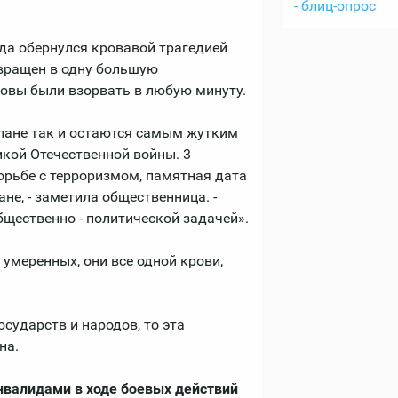
- блиц-опрос
ода обернулся кровавой трагедией
евращен в одну большую
товы были взорвать в любую минуту.
слане так и остаются самым жутким
кой Отечественной войны. 3
орьбе с терроризмом, памятная дата
не, - заметила общественница. -
бщественно - политической задачей».
 умеренных, они все одной крови,
сударств и народов, то эта
на.
нвалидами в ходе боевых действий