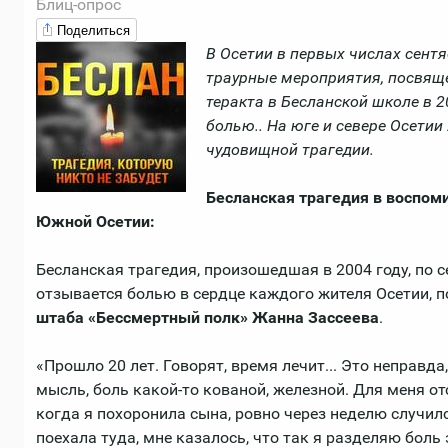
Блиц-опрос
Поделиться
В Осетии в первых числах сент
траурные мероприятия, посвящ
теракта в Бесланской школе в 2
болью.. На юге и севере Осетии
чудовищной трагедии.
Бесланская трагедия в воспо
Южной Осетии:
Бесланская трагедия, произошедшая в 2004 году, по 
отзывается болью в сердце каждого жителя Осетии, п
штаба «Бессмертный полк» Жанна Зассеева
.
«Прошло 20 лет. Говорят, время лечит... Это неправда,
мысль, боль какой-то кованой, железной. Для меня отс
когда я похоронила сына, ровно через неделю случилс
поехала туда, мне казалось, что так я разделяю боль