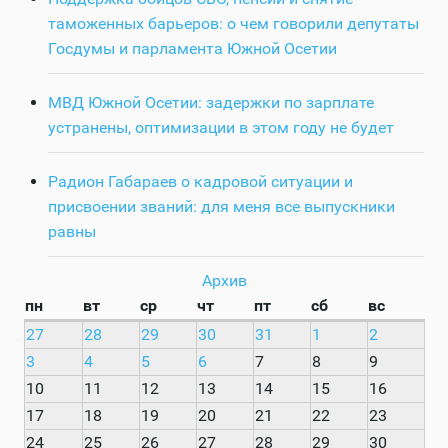
таможенных барьеров: о чем говорили депутаты
Госдумы и парламента Южной Осетии
МВД Южной Осетии: задержки по зарплате
устранены, оптимизации в этом году не будет
Радион Габараев о кадровой ситуации и
присвоении званий: для меня все выпускники
равны
Архив
пн
вт
ср
чт
пт
сб
вс
27
28
29
30
31
1
2
3
4
5
6
7
8
9
10
11
12
13
14
15
16
17
18
19
20
21
22
23
24
25
26
27
28
29
30