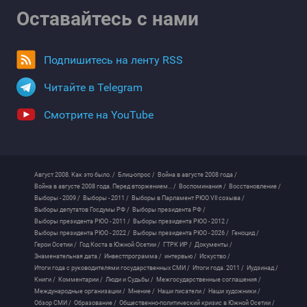
Оставайтесь с нами
Подпишитесь на ленту RSS
Читайте в Telegram
Смотрите на YouTube
Август 2008. Как это было. /
Блиц-опрос /
Война в августе 2008 года /
Война в августе 2008 года. Перед вторжением... /
Воспоминания /
Восстановление /
Выборы - 2009 /
Выборы - 2011 /
Выборы в Парламент РЮО VII созыва /
Выборы депутатов Госдумы РФ /
Выборы президента РФ /
Выборы президента РЮО - 2011 /
Выборы президента РЮО - 2012 /
Выборы президента РЮО - 2022 /
Выборы президента РЮО - 2026 /
Геноцид /
Герои Осетии /
Год Коста в Южной Осетии /
ГТРК ИР /
Документы /
Знаменательная дата /
Инвестпрограмма /
интервью /
Искуство /
Итоги года с руководителями государственных СМИ /
Итоги года. 2011 /
Иудзинад /
Книги /
Комментарии /
Люди и Судьбы /
Межгосударственные соглашения /
Международные организации /
Мнение /
Наши писатели /
Наши художники /
Обзор СМИ /
Образование /
Общественно-политический кризис в Южной Осетии /