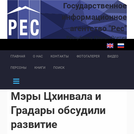
Перейти к основному содержанию
Государственное
информационное
агентство "Рес"
Республика Южная Осетия
ГЛАВНАЯ
О НАС
КОНТАКТЫ
ФОТОГАЛЕРЕЯ
ВИДЕО
ПЕРСОНЫ
КНИГИ
ПОИСК
Мэры Цхинвала и
Градары обсудили
развитие