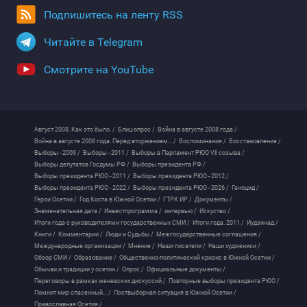
Подпишитесь на ленту RSS
Читайте в Telegram
Смотрите на YouTube
Август 2008. Как это было. /
Блиц-опрос /
Война в августе 2008 года /
Война в августе 2008 года. Перед вторжением... /
Воспоминания /
Восстановление /
Выборы - 2009 /
Выборы - 2011 /
Выборы в Парламент РЮО VII созыва /
Выборы депутатов Госдумы РФ /
Выборы президента РФ /
Выборы президента РЮО - 2011 /
Выборы президента РЮО - 2012 /
Выборы президента РЮО - 2022 /
Выборы президента РЮО - 2026 /
Геноцид /
Герои Осетии /
Год Коста в Южной Осетии /
ГТРК ИР /
Документы /
Знаменательная дата /
Инвестпрограмма /
интервью /
Искуство /
Итоги года с руководителями государственных СМИ /
Итоги года. 2011 /
Иудзинад /
Книги /
Комментарии /
Люди и Судьбы /
Межгосударственные соглашения /
Международные организации /
Мнение /
Наши писатели /
Наши художники /
Обзор СМИ /
Образование /
Общественно-политический кризис в Южной Осетии /
Обычаи и традиции у осетин /
Опрос /
Официальные документы /
Переговоры в рамках женевских дискуссий /
Повторные выборы президента РЮО /
Помнит мир спасенный... /
Поствыборная ситуация в Южной Осетии /
Православная Осетия /