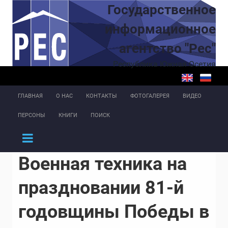
Перейти к основному содержанию
Государственное
информационное
агентство "Рес"
Республика Южная Осетия
ГЛАВНАЯ
О НАС
КОНТАКТЫ
ФОТОГАЛЕРЕЯ
ВИДЕО
ПЕРСОНЫ
КНИГИ
ПОИСК
Военная техника на
праздновании 81-й
годовщины Победы в