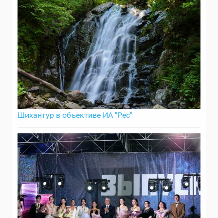
Шихантур в объективе ИА "Рес"