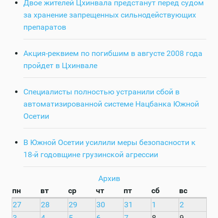
Двое жителей Цхинвала предстанут перед судом
за хранение запрещенных сильнодействующих
препаратов
Акция-реквием по погибшим в августе 2008 года
пройдет в Цхинвале
Специалисты полностью устранили сбой в
автоматизированной системе Нацбанка Южной
Осетии
В Южной Осетии усилили меры безопасности к
18-й годовщине грузинской агрессии
Архив
пн
вт
ср
чт
пт
сб
вс
27
28
29
30
31
1
2
3
4
5
6
7
8
9