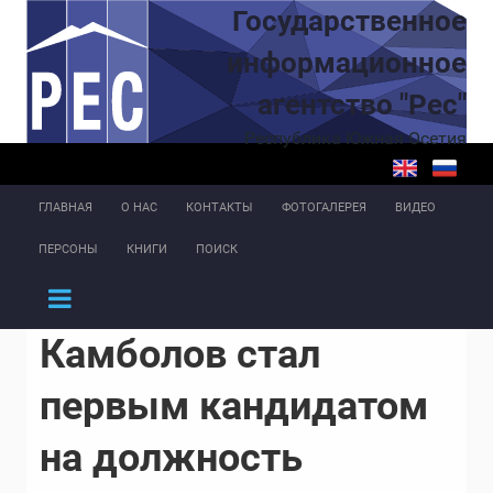
Перейти к основному содержанию
Государственное
информационное
агентство "Рес"
Республика Южная Осетия
ГЛАВНАЯ
О НАС
КОНТАКТЫ
ФОТОГАЛЕРЕЯ
ВИДЕО
ПЕРСОНЫ
КНИГИ
ПОИСК
Камболов стал
первым кандидатом
на должность