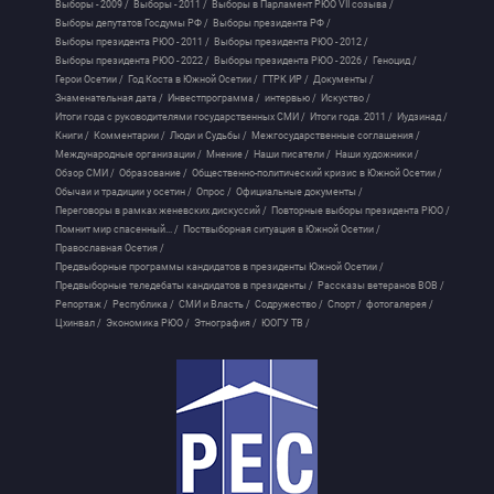
Выборы - 2009 /
Выборы - 2011 /
Выборы в Парламент РЮО VII созыва /
Выборы депутатов Госдумы РФ /
Выборы президента РФ /
Выборы президента РЮО - 2011 /
Выборы президента РЮО - 2012 /
Выборы президента РЮО - 2022 /
Выборы президента РЮО - 2026 /
Геноцид /
Герои Осетии /
Год Коста в Южной Осетии /
ГТРК ИР /
Документы /
Знаменательная дата /
Инвестпрограмма /
интервью /
Искуство /
Итоги года с руководителями государственных СМИ /
Итоги года. 2011 /
Иудзинад /
Книги /
Комментарии /
Люди и Судьбы /
Межгосударственные соглашения /
Международные организации /
Мнение /
Наши писатели /
Наши художники /
Обзор СМИ /
Образование /
Общественно-политический кризис в Южной Осетии /
Обычаи и традиции у осетин /
Опрос /
Официальные документы /
Переговоры в рамках женевских дискуссий /
Повторные выборы президента РЮО /
Помнит мир спасенный... /
Поствыборная ситуация в Южной Осетии /
Православная Осетия /
Предвыборные программы кандидатов в президенты Южной Осетии /
Предвыборные теледебаты кандидатов в президенты /
Рассказы ветеранов ВОВ /
Репортаж /
Республика /
СМИ и Власть /
Содружество /
Спорт /
фотогалерея /
Цхинвал /
Экономика РЮО /
Этнография /
ЮОГУ ТВ /