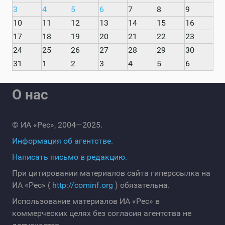
3
4
5
6
7
8
9
10
11
12
13
14
15
16
17
18
19
20
21
22
23
24
25
26
27
28
29
30
31
1
2
3
4
5
6
О нас
© ИА «Рес», 2004—2025.
Информация об агентстве.
Написать письмо в редакцию.
При цитировании материалов сайта гиперссылка на
ИА «Рес» (
http://cominf.org
) обязательна.
Использование материалов ИА «Рес» в
коммерческих целях без согласия агентства не