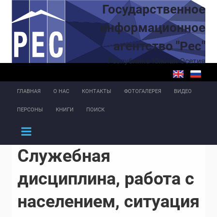
Перейти к основному содержанию
Государственное
информационное
агентство "Рес"
Республика Южная Осетия
ГЛАВНАЯ
О НАС
КОНТАКТЫ
ФОТОГАЛЕРЕЯ
ВИДЕО
ПЕРСОНЫ
КНИГИ
ПОИСК
Служебная
дисциплина, работа с
населением, ситуация