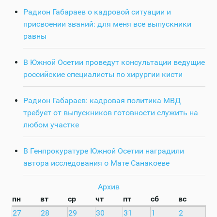
Радион Габараев о кадровой ситуации и
присвоении званий: для меня все выпускники
равны
В Южной Осетии проведут консультации ведущие
российские специалисты по хирургии кисти
Радион Габараев: кадровая политика МВД
требует от выпускников готовности служить на
любом участке
В Генпрокуратуре Южной Осетии наградили
автора исследования о Мате Санакоеве
Архив
пн
вт
ср
чт
пт
сб
вс
27
28
29
30
31
1
2