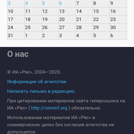
3
4
5
6
7
8
9
10
11
12
13
14
15
16
17
18
19
20
21
22
23
24
25
26
27
28
29
30
31
1
2
3
4
5
6
О нас
© ИА «Рес», 2004—2025.
Информация об агентстве.
Написать письмо в редакцию.
При цитировании материалов сайта гиперссылка на
ИА «Рес» (
http://cominf.org
) обязательна.
Использование материалов ИА «Рес» в
коммерческих целях без согласия агентства не
допускается.