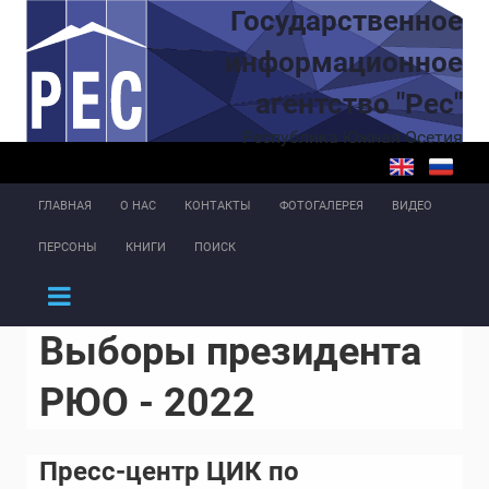
Перейти к основному содержанию
Государственное
информационное
агентство "Рес"
Республика Южная Осетия
ГЛАВНАЯ
О НАС
КОНТАКТЫ
ФОТОГАЛЕРЕЯ
ВИДЕО
ПЕРСОНЫ
КНИГИ
ПОИСК
Выборы президента
РЮО - 2022
Пресс-центр ЦИК по