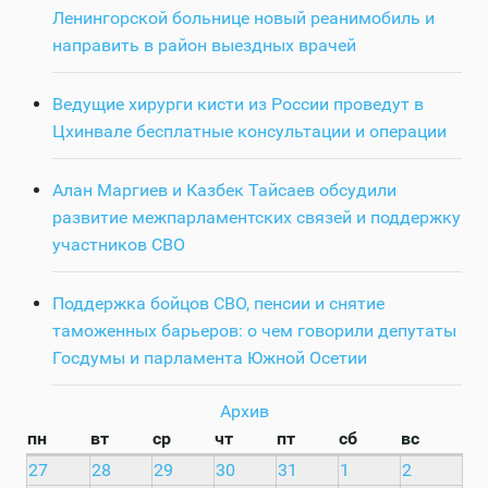
Ленингорской больнице новый реанимобиль и
направить в район выездных врачей
Ведущие хирурги кисти из России проведут в
Цхинвале бесплатные консультации и операции
Алан Маргиев и Казбек Тайсаев обсудили
развитие межпарламентских связей и поддержку
участников СВО
Поддержка бойцов СВО, пенсии и снятие
таможенных барьеров: о чем говорили депутаты
Госдумы и парламента Южной Осетии
Архив
пн
вт
ср
чт
пт
сб
вс
27
28
29
30
31
1
2