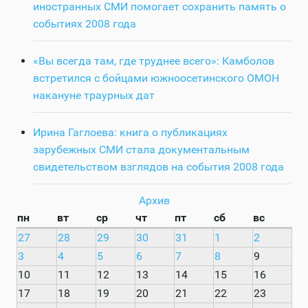
иностранных СМИ помогает сохранить память о
событиях 2008 года
«Вы всегда там, где труднее всего»: Камболов
встретился с бойцами южноосетинского ОМОН
накануне траурных дат
Ирина Гаглоева: книга о публикациях
зарубежных СМИ стала документальным
свидетельством взглядов на события 2008 года
Архив
пн
вт
ср
чт
пт
сб
вс
27
28
29
30
31
1
2
3
4
5
6
7
8
9
10
11
12
13
14
15
16
17
18
19
20
21
22
23