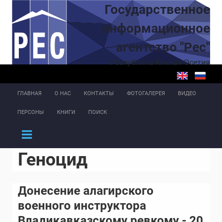
Перейти к основному содержанию
Государственное
информационное
агентство "Рес"
Республика Южная Осетия
ГЛАВНАЯ
О НАС
КОНТАКТЫ
ФОТОГАЛЕРЕЯ
ВИДЕО
ПЕРСОНЫ
КНИГИ
ПОИСК
Геноцид
Донесение алагирского
военного инструктора
Владикавказскому ревкому - 20