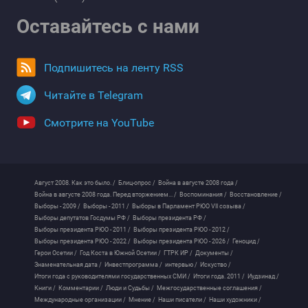
Оставайтесь с нами
Подпишитесь на ленту RSS
Читайте в Telegram
Смотрите на YouTube
Август 2008. Как это было. /
Блиц-опрос /
Война в августе 2008 года /
Война в августе 2008 года. Перед вторжением... /
Воспоминания /
Восстановление /
Выборы - 2009 /
Выборы - 2011 /
Выборы в Парламент РЮО VII созыва /
Выборы депутатов Госдумы РФ /
Выборы президента РФ /
Выборы президента РЮО - 2011 /
Выборы президента РЮО - 2012 /
Выборы президента РЮО - 2022 /
Выборы президента РЮО - 2026 /
Геноцид /
Герои Осетии /
Год Коста в Южной Осетии /
ГТРК ИР /
Документы /
Знаменательная дата /
Инвестпрограмма /
интервью /
Искуство /
Итоги года с руководителями государственных СМИ /
Итоги года. 2011 /
Иудзинад /
Книги /
Комментарии /
Люди и Судьбы /
Межгосударственные соглашения /
Международные организации /
Мнение /
Наши писатели /
Наши художники /