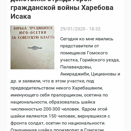
гражданской войны Харебова
Исака
29/01/2020 - 18:32
Сегодня ко мне явились
представители от
помещиков Гомского
участка, Горийского уезда,
Палавандовы,
Амираджиби, Цициановы и
др. и заявили, что в этом участке, под
предводительством некого Харебашвили,
именующего себя прапорщиком, осетина по
национальности, образовалась шайка
численностью 200-300 человек. Ядром этой
шайки являются 150 человек, вернувшихся с
фронта солдат, осетин по национальности.
Означенная шайка производит в Гомском