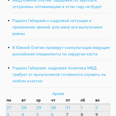
МВД Южной Осетии: задержки по зарплате
устранены, оптимизации в этом году не будет
Радион Габараев о кадровой ситуации и
присвоении званий: для меня все выпускники
равны
В Южной Осетии проведут консультации ведущие
российские специалисты по хирургии кисти
Радион Габараев: кадровая политика МВД
требует от выпускников готовности служить на
любом участке
Архив
пн
вт
ср
чт
пт
сб
вс
27
28
29
30
31
1
2
3
4
5
6
7
8
9