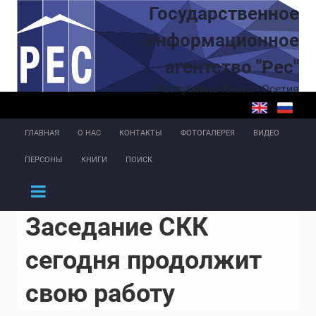
Перейти к основному содержанию
Государственное
информационное
агентство "Рес"
Республика Южная Осетия
ГЛАВНАЯ
О НАС
КОНТАКТЫ
ФОТОГАЛЕРЕЯ
ВИДЕО
ПЕРСОНЫ
КНИГИ
ПОИСК
Заседание СКК
сегодня продолжит
свою работу