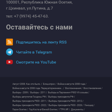
100001, Республика Южная Осетия,
г.Цхинвал, ул.Путина, д.7
тел: +7 (9974) 45-47-63.
Оставайтесь с нами
Подпишитесь на ленту RSS
Читайте в Telegram
Смотрите на YouTube
Август 2008. Как это было. /
Блиц-опрос /
Война в августе 2008 года /
Война в августе 2008 года. Перед вторжением... /
Воспоминания /
Восстановление /
Выборы - 2009 /
Выборы - 2011 /
Выборы в Парламент РЮО VII созыва /
Выборы депутатов Госдумы РФ /
Выборы президента РФ /
Выборы президента РЮО - 2011 /
Выборы президента РЮО - 2012 /
Выборы президента РЮО - 2022 /
Выборы президента РЮО - 2026 /
Геноцид /
Герои Осетии /
Год Коста в Южной Осетии /
ГТРК ИР /
Документы /