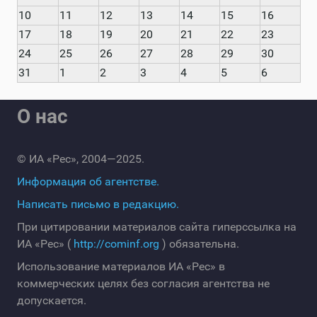
10
11
12
13
14
15
16
17
18
19
20
21
22
23
24
25
26
27
28
29
30
31
1
2
3
4
5
6
О нас
© ИА «Рес», 2004—2025.
Информация об агентстве.
Написать письмо в редакцию.
При цитировании материалов сайта гиперссылка на
ИА «Рес» (
http://cominf.org
) обязательна.
Использование материалов ИА «Рес» в
коммерческих целях без согласия агентства не
допускается.