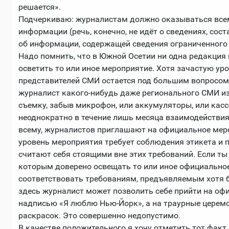
решается».
Подчеркиваю: журналистам должно оказываться всем
информации (речь, конечно, не идёт о сведениях, со
об информации, содержащей сведения ограниченного 
Надо помнить, что в Южной Осетии ни одна редакция
осветить то или иное мероприятие. Хотя зачастую у
представителей СМИ остается под большим вопросом. 
журналист какого-нибудь даже регионального СМИ из
съемку, забыв микрофон, или аккумуляторы, или касс
неоднократно в течение лишь месяца взаимодействи
всему, журналистов приглашают на официальное меро
уровень мероприятия требует соблюдения этикета и 
считают себя стоящими вне этих требований. Если ты
которым доверено освещать то или иное официальное
соответствовать требованиям, предъявляемым хотя б
здесь журналист может позволить себе прийти на оф
надписью «Я люблю Нью-Йорк», а на траурные церемо
раскрасок. Это совершенно недопустимо.
В качестве положительного я хочу отметить тот факт,