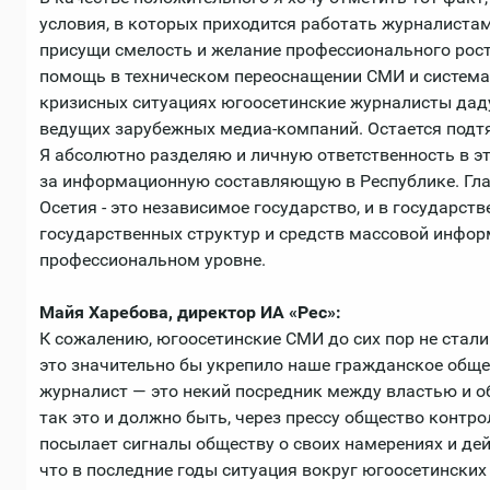
условия, в которых приходится работать журналиста
присущи смелость и желание профессионального рос
помощь в техническом переоснащении СМИ и системат
кризисных ситуациях югоосетинские журналисты дад
ведущих зарубежных медиа-компаний. Остается подтя
Я абсолютно разделяю и личную ответственность в эт
за информационную составляющую в Республике. Гл
Осетия - это независимое государство, и в государст
государственных структур и средств массовой инфо
профессиональном уровне.
Майя Харебова, директор ИА «Рес»:
К сожалению, югоосетинские СМИ до сих пор не стали
это значительно бы укрепило наше гражданское общ
журналист — это некий посредник между властью и о
так это и должно быть, через прессу общество контро
посылает сигналы обществу о своих намерениях и дейс
что в последние годы ситуация вокруг югоосетинских