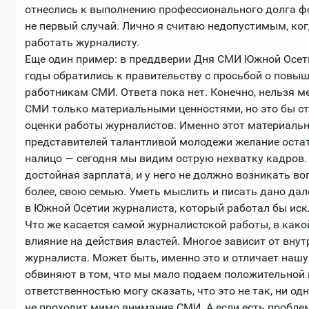
отнеслись к выполнению профессионального долга фот
не первый случай. Лично я считаю недопустимым, ко
работать журналисту.
Еще один пример: в преддверии Дня СМИ Южной Осет
годы обратились к правительству с просьбой о повы
работникам СМИ. Ответа пока нет. Конечно, нельзя 
СМИ только материальными ценностями, но это бы с
оценки работы журналистов. Именно этот материальн
представителей талантливой молодежи желание остат
налицо — сегодня мы видим острую нехватку кадров.
достойная зарплата, и у него не должно возникать во
более, свою семью. Уметь мыслить и писать дано дал
в Южной Осетии журналиста, который работал бы искл
Что же касается самой журналистской работы, в как
влияние на действия властей. Многое зависит от вну
журналиста. Может быть, именно это и отличает нашу 
обвиняют в том, что мы мало подаем положительной 
ответственностью могу сказать, что это не так, ни о
не проходит мимо внимания СМИ. А если есть проблем