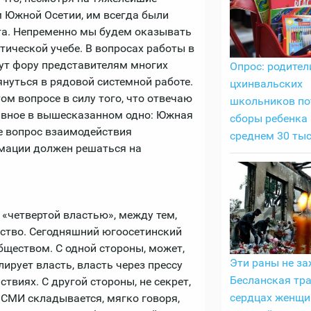
м Южной Осетии, им всегда были
та. Непременно мы будем оказывать
ической учебе. В вопросах работы в
ут фору представителям многих
Опрос: родител
нуться в рядовой системной работе.
цхинвальских
ом вопросе в силу того, что отвечаю
школьников по
авное в вышесказанном одно: Южная
сборы ребенка 
ве вопрос взаимодействия
среднем 30 тыс
рмации должен решаться на
 «четвертой властью», между тем,
ество. Сегодняшний югоосетинский
бществом. С одной стороны, может,
Эти раны не за
лирует власть, власть через прессу
Бесланская тра
твиях. С другой стороны, не секрет,
сердцах женщи
 СМИ складывается, мягко говоря,