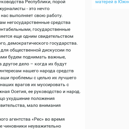
матерей в Южн
уководства Республики, порой
урналисты - это нечто
 нас выполняет свою работу.
нам негосударственные средства
ентабельными, государственные
ляется еще одним свидетельством
го, демократического государства.
 для общественной дискуссии по
сами будем поднимать важные,
 другое дело – когда их будут
интересам нашего народа средств
аши проблемы с целью их лучшего
 наших врагов их муссировать с
ная Осетия, ее руководство и народ.
лицо ухудшение положения
авительства, мало внимания
го агентства «Рес» во время
ые чиновники неуважительно