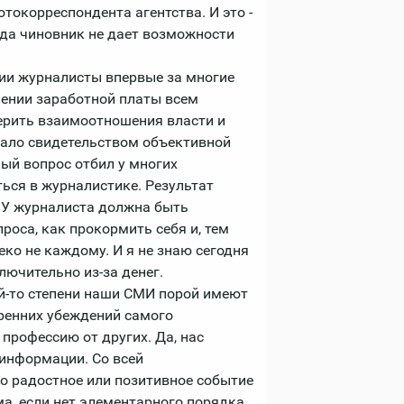
окорреспондента агентства. И это -
гда чиновник не дает возможности
ии журналисты впервые за многие
шении заработной платы всем
мерить взаимоотношения власти и
тало свидетельством объективной
ый вопрос отбил у многих
ься в журналистике. Результат
 У журналиста должна быть
проса, как прокормить себя и, тем
еко не каждому. И я не знаю сегодня
ючительно из-за денег.
ой-то степени наши СМИ порой имеют
тренних убеждений самого
профессию от других. Да, нас
информации. Со всей
дно радостное или позитивное событие
а, если нет элементарного порядка