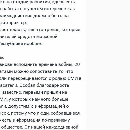
о на стадии развития, здесь есть
о работать с учетом интересов как
Взаимодействие должно быть на
ый характер.
яет власть, так что трения, которые
вителей средств массовой
Республике вообще.
»:
 вновь вспомнить времена войны. 20
датами можно сопоставить то, что
сли перекрещиваются с ролью СМИ в
спасатели. Особая благодарность
 известно, первыми пришли на
СМИ, у которых намного больше
али, допустим, с информацией о
сок, потому что люди, собравшиеся
о есть информация по-прежнему
 обществе. От нашей каждодневной