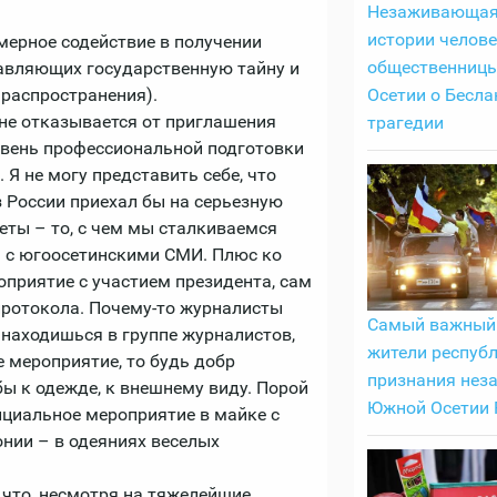
Незаживающая
истории челове
ерное содействие в получении
общественниц
ставляющих государственную тайну и
Осетии о Бесла
распространения).
 не отказывается от приглашения
трагедии
ровень профессиональной подготовки
Я не могу представить себе, что
 России приехал бы на серьезную
еты – то, с чем мы сталкиваемся
я с югоосетинскими СМИ. Плюс ко
приятие с участием президента, сам
протокола. Почему-то журналисты
Самый важный 
 находишься в группе журналистов,
жители республ
 мероприятие, то будь добр
признания нез
ы к одежде, к внешнему виду. Порой
Южной Осетии 
ициальное мероприятие в майке с
нии – в одеяниях веселых
 что, несмотря на тяжелейшие