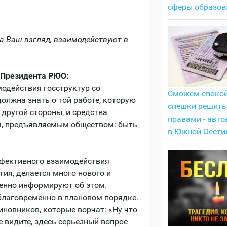
сферы образов
на Ваш взгляд, взаимодействуют в
 Президента РЮО:
одействия госструктур со
Сможем спокой
лжна знать о той работе, которую
спешки решить
 другой стороны, и средства
правами - авт
, предъявляемым обществом: быть
в Южной Осети
ффективного взаимодействия
ия, делается много нового и
менно информируют об этом.
лаговременно в плановом порядке.
новников, которые ворчат: «Ну что
е видите, здесь серьезный вопрос