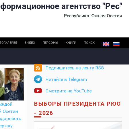
формационное агентство "Рес"
Республика Южная Осетия
ТОГАЛЕРЕЯ
ВИДЕО
ПЕРСОНЫ
КНИГИ
ПОИСК
Подпишитесь на ленту RSS
Читайте в Telegram
Смотрите на YouTube
ВЫБОРЫ ПРЕЗИДЕНТА РЮО
аждой
й Осетии
- 2026
одарность
держку