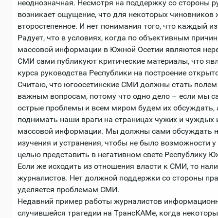
неоднозначная. Несмотря на поддержку со стороны р
возникает ощущение, что для некоторых чиновников ж
второстепенное. И нет понимания того, что каждый из
Радует, что в условиях, когда по объективным причи
массовой информации в Южной Осетии являются нер
СМИ сами публикуют критические материалы, что яв
курса руководства Республики на построение открыто
Считаю, что югоосетинские СМИ должны стать полем
важным вопросам, потому что одно дело – если мы 
острые проблемы и всем миром будем их обсуждать, а
поднимать наши враги на страницах чужих и чуждых 
массовой информации. Мы должны сами обсуждать н
изучения и устранения, чтобы не было возможности у
целью представить в негативном свете Республику Юж
Если же исходить из отношения власти к СМИ, то на
журналистов. Нет должной поддержки со стороны пр
уделяется проблемам СМИ.
Недавний пример работы журналистов информационно
случившейся трагедии на ТрансКАМе, когда некотор