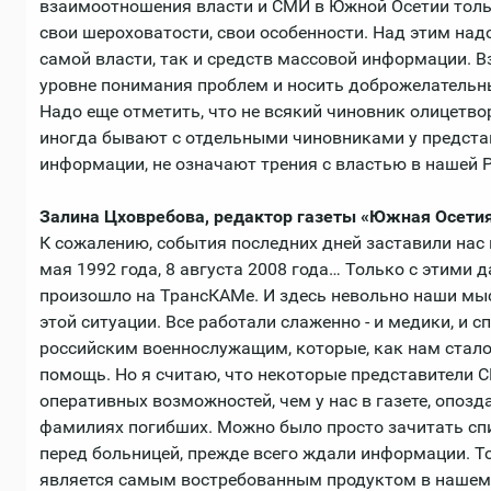
взаимоотношения власти и СМИ в Южной Осетии тольк
свои шероховатости, свои особенности. Над этим над
самой власти, так и средств массовой информации. 
уровне понимания проблем и носить доброжелательн
Надо еще отметить, что не всякий чиновник олицетвор
иногда бывают с отдельными чиновниками у предста
информации, не означают трения с властью в нашей 
Залина Цховребова, редактор газеты «Южная Осетия
К сожалению, события последних дней заставили нас
мая 1992 года, 8 августа 2008 года… Только с этими 
произошло на ТрансКАМе. И здесь невольно наши мы
этой ситуации. Все работали слаженно - и медики, и 
российским военнослужащим, которые, как нам стало
помощь. Но я считаю, что некоторые представители 
оперативных возможностей, чем у нас в газете, опозд
фамилиях погибших. Можно было просто зачитать спи
перед больницей, прежде всего ждали информации. Т
является самым востребованным продуктом в нашем