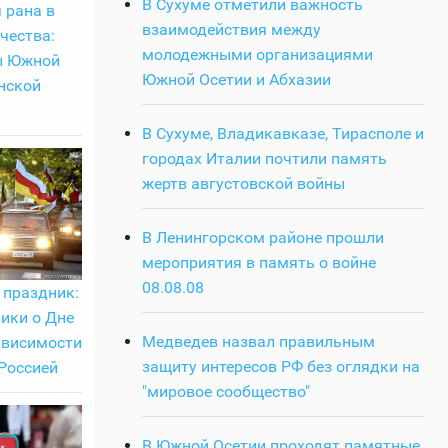
В Сухуме отметили важность
 рана в
взаимодействия между
чества:
молодежными организациями
ы Южной
Южной Осетии и Абхазии
нской
В Сухуме, Владикавказе, Тирасполе и
городах Италии почтили память
жертв августовской войны
В Ленингорском районе прошли
мероприятия в память о войне
08.08.08
праздник:
ики о Дне
Медведев назвал правильным
ависимости
защиту интересов РФ без оглядки на
Россией
"мировое сообщество"
В Южной Осетии проходят памятные