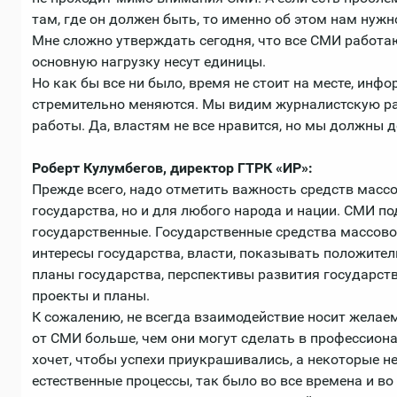
там, где он должен быть, то именно об этом нам нужн
Мне сложно утверждать сегодня, что все СМИ работа
основную нагрузку несут единицы.
Но как бы все ни было, время не стоит на месте, инф
стремительно меняются. Мы видим журналистскую ра
работы. Да, властям не все нравится, но мы должны д
Роберт Кулумбегов, директор ГТРК «ИР»:
Прежде всего, надо отметить важность средств масс
государства, но и для любого народа и нации. СМИ п
государственные. Государственные средства массов
интересы государства, власти, показывать положител
планы государства, перспективы развития государст
проекты и планы.
К сожалению, не всегда взаимодействие носит желаем
от СМИ больше, чем они могут сделать в профессион
хочет, чтобы успехи приукрашивались, а некоторые н
естественные процессы, так было во все времена и в