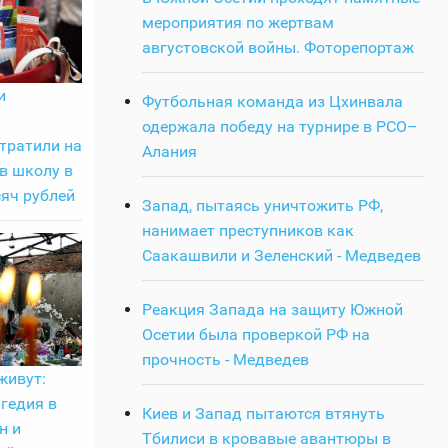
мероприятия по жертвам
августовской войны. Фоторепортаж
и
Футбольная команда из Цхинвала
одержала победу на турнире в РСО–
тратили на
Алания
в школу в
яч рублей
Запад, пытаясь уничтожить РФ,
нанимает преступников как
Саакашвили и Зеленский - Медведев
Реакция Запада на защиту Южной
Осетии была проверкой РФ на
прочность - Медведев
живут:
гедия в
Киев и Запад пытаются втянуть
н и
Тбилиси в кровавые авантюры в