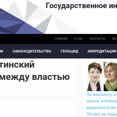
Государственное ин
ГЛАВНАЯ
О НАС
КОНТАКТЫ
ФО
МИ
ЗАКОНОДАТЕЛЬСТВО
ГЕНОЦИД
АККРЕДИТАЦИЯ
тинский
 между властью
По миллиону к
школе: в Южно
выразили благ
Путину за под