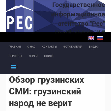
Перейти к основному содержанию
Государственное
информационное
агентство "Рес"
Республика Южная Осетия
ГЛАВНАЯ
О НАС
КОНТАКТЫ
ФОТОГАЛЕРЕЯ
ВИДЕО
ПЕРСОНЫ
КНИГИ
ПОИСК
Обзор грузинских
СМИ: грузинский
народ не верит