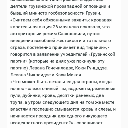
деятели грузинской прозападной оппозиции и
бывший министр госбезопасности Грузии.
«Считаем себя обязанными заявить: кровавая
карательная акция 26 мая ясно показала, что
авторитарный режим Саакашвили, путем
внедрения всеобщей жестокости и тотального
страха, постепенно принимает вид тирании», -
говорится в заявлении учредителей «Грузинской
партии» (которые на днях уже покинули эту
партию) Левана Гачечиладзе, Коки Гунцадзе,
Левана Чикваидзе и Кахи Микая.
«Что может быть печальнее для страны, когда
ночью - слезоточивый газ, водометы, резиновые
пули, дубинки, кровь, десятки раненых, два
трупа, а утром следующего дня на том же месте
властями поспешно смываются кровь и слезы, и
начинается праздник для одного ликующего
неадекватного президента?» - спрашивает