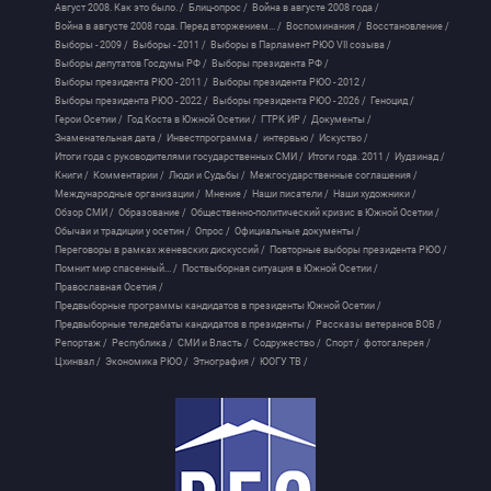
Август 2008. Как это было. /
Блиц-опрос /
Война в августе 2008 года /
Война в августе 2008 года. Перед вторжением... /
Воспоминания /
Восстановление /
Выборы - 2009 /
Выборы - 2011 /
Выборы в Парламент РЮО VII созыва /
Выборы депутатов Госдумы РФ /
Выборы президента РФ /
Выборы президента РЮО - 2011 /
Выборы президента РЮО - 2012 /
Выборы президента РЮО - 2022 /
Выборы президента РЮО - 2026 /
Геноцид /
Герои Осетии /
Год Коста в Южной Осетии /
ГТРК ИР /
Документы /
Знаменательная дата /
Инвестпрограмма /
интервью /
Искуство /
Итоги года с руководителями государственных СМИ /
Итоги года. 2011 /
Иудзинад /
Книги /
Комментарии /
Люди и Судьбы /
Межгосударственные соглашения /
Международные организации /
Мнение /
Наши писатели /
Наши художники /
Обзор СМИ /
Образование /
Общественно-политический кризис в Южной Осетии /
Обычаи и традиции у осетин /
Опрос /
Официальные документы /
Переговоры в рамках женевских дискуссий /
Повторные выборы президента РЮО /
Помнит мир спасенный... /
Поствыборная ситуация в Южной Осетии /
Православная Осетия /
Предвыборные программы кандидатов в президенты Южной Осетии /
Предвыборные теледебаты кандидатов в президенты /
Рассказы ветеранов ВОВ /
Репортаж /
Республика /
СМИ и Власть /
Содружество /
Спорт /
фотогалерея /
Цхинвал /
Экономика РЮО /
Этнография /
ЮОГУ ТВ /