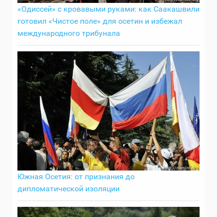
«Одиссей» с кровавыми руками: как Саакашвили
готовил «Чистое поле» для осетин и избежал
международного трибунала
Южная Осетия: от признания до
дипломатической изоляции