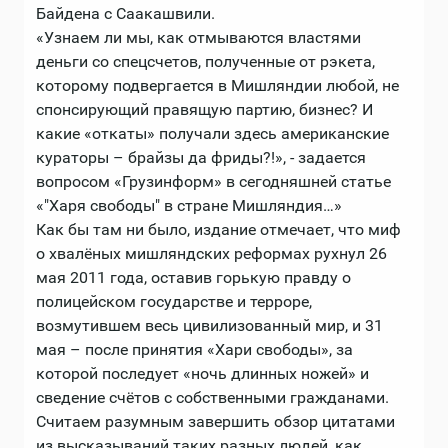
Байдена с Саакашвили.
«Узнаем ли мы, как отмываются властями
деньги со спецсчетов, полученные от рэкета,
которому подвергается в Мишляндии любой, не
спонсирующий правящую партию, бизнес? И
какие «откаты» получали здесь американские
кураторы – брайзы да фриды?!», - задается
вопросом «Грузинформ» в сегодняшней статье
«"Харя свободы" в стране Мишляндия…»
Как бы там ни было, издание отмечает, что миф
о хвалёных мишляндских реформах рухнул 26
мая 2011 года, оставив горькую правду о
полицейском государстве и терроре,
возмутившем весь цивилизованный мир, и 31
мая – после принятия «Хари свободы», за
которой последует «ночь длинных ножей» и
сведение счётов с собственными гражданами.
Считаем разумным завершить обзор цитатами
из высказываний таких разных людей, как