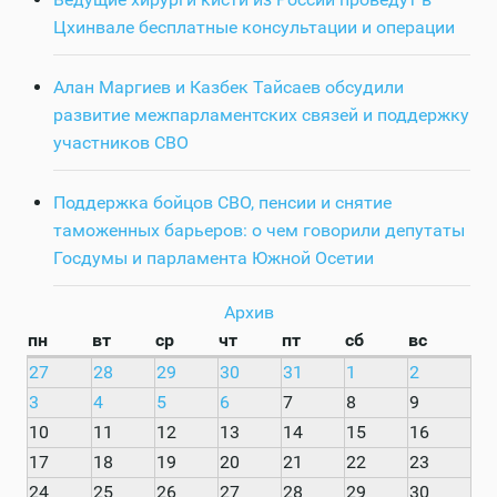
Цхинвале бесплатные консультации и операции
Алан Маргиев и Казбек Тайсаев обсудили
развитие межпарламентских связей и поддержку
участников СВО
Поддержка бойцов СВО, пенсии и снятие
таможенных барьеров: о чем говорили депутаты
Госдумы и парламента Южной Осетии
Архив
пн
вт
ср
чт
пт
сб
вс
27
28
29
30
31
1
2
3
4
5
6
7
8
9
10
11
12
13
14
15
16
17
18
19
20
21
22
23
24
25
26
27
28
29
30