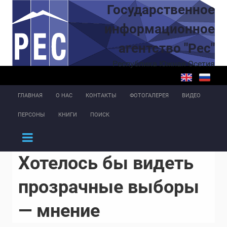
Перейти к основному содержанию
Государственное
информационное
агентство "Рес"
Республика Южная Осетия
ГЛАВНАЯ
О НАС
КОНТАКТЫ
ФОТОГАЛЕРЕЯ
ВИДЕО
ПЕРСОНЫ
КНИГИ
ПОИСК
Хотелось бы видеть
прозрачные выборы
— мнение