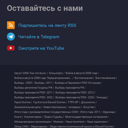
Оставайтесь с нами
Подпишитесь на ленту RSS
Читайте в Telegram
Смотрите на YouTube
Август 2008. Как это было. /
Блиц-опрос /
Война в августе 2008 года /
Война в августе 2008 года. Перед вторжением... /
Воспоминания /
Восстановление /
Выборы - 2009 /
Выборы - 2011 /
Выборы в Парламент РЮО VII созыва /
Выборы депутатов Госдумы РФ /
Выборы президента РФ /
Выборы президента РЮО - 2011 /
Выборы президента РЮО - 2012 /
Выборы президента РЮО - 2022 /
Выборы президента РЮО - 2026 /
Геноцид /
Герои Осетии /
Год Коста в Южной Осетии /
ГТРК ИР /
Документы /
Знаменательная дата /
Инвестпрограмма /
интервью /
Искуство /
Итоги года с руководителями государственных СМИ /
Итоги года. 2011 /
Иудзинад /
Книги /
Комментарии /
Люди и Судьбы /
Межгосударственные соглашения /
Международные организации /
Мнение /
Наши писатели /
Наши художники /
Обзор СМИ /
Образование /
Общественно-политический кризис в Южной Осетии /