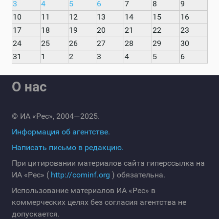
3
4
5
6
7
8
9
10
11
12
13
14
15
16
17
18
19
20
21
22
23
24
25
26
27
28
29
30
31
1
2
3
4
5
6
О нас
© ИА «Рес», 2004—2025.
Информация об агентстве.
Написать письмо в редакцию.
При цитировании материалов сайта гиперссылка на
ИА «Рес» (
http://cominf.org
) обязательна.
Использование материалов ИА «Рес» в
коммерческих целях без согласия агентства не
допускается.