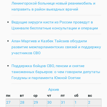
Ленингорской больнице новый реанимобиль и
направить в район выездных врачей
Ведущие хирурги кисти из России проведут в
Цхинвале бесплатные консультации и операции
Алан Маргиев и Казбек Тайсаев обсудили
развитие межпарламентских связей и поддержку
участников СВО
Поддержка бойцов СВО, пенсии и снятие
таможенных барьеров: о чем говорили депутаты
Госдумы и парламента Южной Осетии
Архив
пн
вт
ср
чт
пт
сб
вс
27
28
29
30
31
1
2