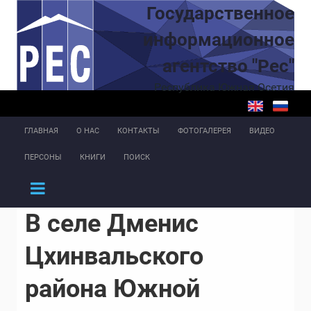
Перейти к основному содержанию
Государственное
информационное
агентство "Рес"
Республика Южная Осетия
ГЛАВНАЯ
О НАС
КОНТАКТЫ
ФОТОГАЛЕРЕЯ
ВИДЕО
ПЕРСОНЫ
КНИГИ
ПОИСК
В селе Дменис
Цхинвальского
района Южной