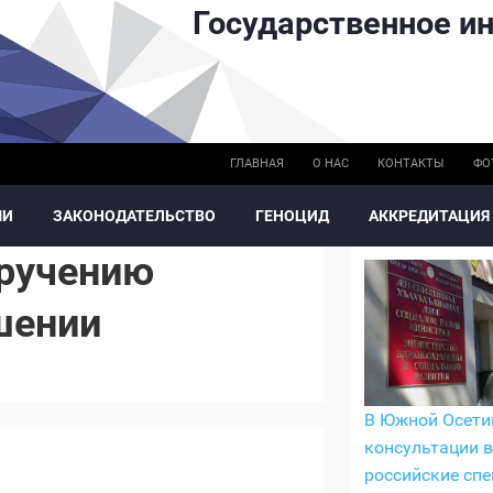
Государственное ин
ГЛАВНАЯ
О НАС
КОНТАКТЫ
ФО
МИ
ЗАКОНОДАТЕЛЬСТВО
ГЕНОЦИД
АККРЕДИТАЦИЯ
оручению
шении
В Южной Осети
консультации 
российские сп