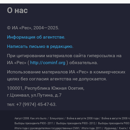
О нас
© ИА «Рес», 2004—2025.
Информация об агентстве.
Написать письмо в редакцию.
При цитировании материалов сайта гиперссылка на
ИА «Рес» (
http://cominf.org
) обязательна.
Использование материалов ИА «Рес» в коммерческих
целях без согласия агентства не допускается.
100001, Республика Южная Осетия,
г.Цхинвал, ул.Путина, д.7
тел: +7 (9974) 45-47-63.
Август 2008. Как это было. /
Блиц-опрос /
Война в августе 2008 года /
Война в августе 2008 г
Выборы президента РЮО - 2011 /
Выборы президента РЮО - 2012 /
Выборы президента РЮО -
Итоги года с руководителями государственных СМИ /
Итоги года. 2011 /
Иудзинад /
Книги /