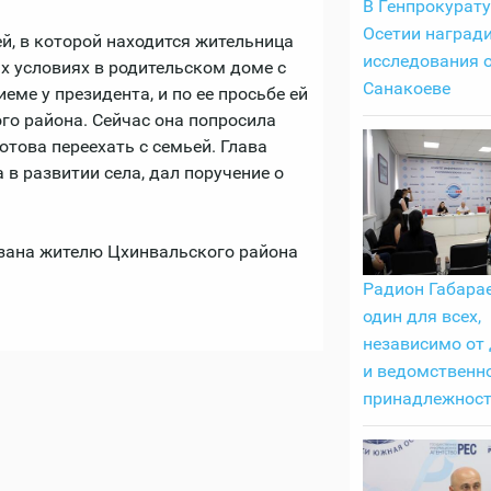
В Генпрокурат
Осетии наград
й, в которой находится жительница
исследования 
х условиях в родительском доме с
Санакоеве
еме у президента, и по ее просьбе ей
го района. Сейчас она попросила
отова переехать с семьей. Глава
 в развитии села, дал поручение о
азана жителю Цхинвальского района
Радион Габарае
один для всех,
независимо от
и ведомственн
принадлежнос