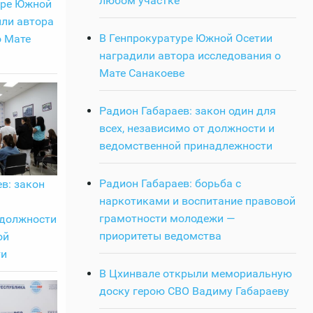
любом участке
уре Южной
или автора
В Генпрокуратуре Южной Осетии
о Мате
наградили автора исследования о
Мате Санакоеве
Радион Габараев: закон один для
всех, независимо от должности и
ведомственной принадлежности
Радион Габараев: борьба с
в: закон
наркотиками и воспитание правовой
грамотности молодежи —
 должности
приоритеты ведомства
ой
ти
В Цхинвале открыли мемориальную
доску герою СВО Вадиму Габараеву