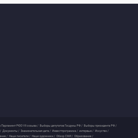
 Парламент РЮО VII созыва /
Выборы депутатов Госдумы РФ /
Выборы президента РФ /
/
Документы /
Знаменательная дата /
Инвестпрограмма /
интервью /
Искуство /
ение /
Наши писатели /
Наши художники /
Обзор СМИ /
Образование /