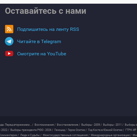
Оставайтесь с нами
Подпишитесь на ленту RSS
Читайте в Telegram
Смотрите на YouTube
ода. Перед вторжением... /
Воспоминания /
Восстановление /
Выборы - 2009 /
Выборы - 2011 /
Выборы в
 2022 /
Выборы президента РЮО - 2026 /
Геноцид /
Герои Осетии /
Год Коста в Южной Осетии /
ГТРК ИР 
Комментарии /
Люди и Судьбы /
Межгосударственные соглашения /
Международные организации /
Мн