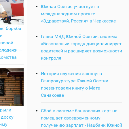
Южная Осетия участвует в
международном проекте
«Здравствуй, Россия» в Черкесске
в: борьба
 и
Глава МВД Южной Осетии: система
авовой
«Безопасный город» дисциплинирует
олодежи —
водителей и расширяет возможности
домства
контроля
История служения закону: в
Генпрокуратуре Южной Осетии
презентовали книгу о Мате
Санакоеве
крыли
Сбой в системе банковских карт не
 доску
помешает своевременному
иму
получению зарплат - Нацбанк Южной