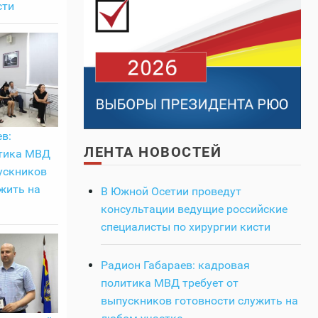
сти
в:
ЛЕНТА НОВОСТЕЙ
тика МВД
ускников
жить на
В Южной Осетии проведут
консультации ведущие российские
специалисты по хирургии кисти
Радион Габараев: кадровая
политика МВД требует от
выпускников готовности служить на