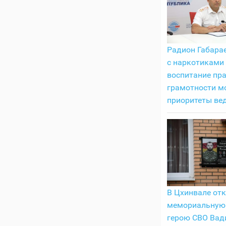
Радион Габарае
с наркотиками
воспитание пр
грамотности м
приоритеты ве
В Цхинвале от
мемориальную
герою СВО Вад