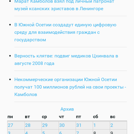
Марат Камболов взял под личный патронат
музей ксанских эриставов в Ленингоре
В Южной Осетии создадут единую цифровую
среду для взаимодействия граждан с
государством
Верность клятве: подвиг медиков Цхинвала в
августе 2008 года
Некоммерческие организации Южной Осетии
получат 100 миллионов рублей на свои проекты -
Камболов
Архив
пн
вт
ср
чт
пт
сб
вс
27
28
29
30
31
1
2
3
4
5
6
7
8
9