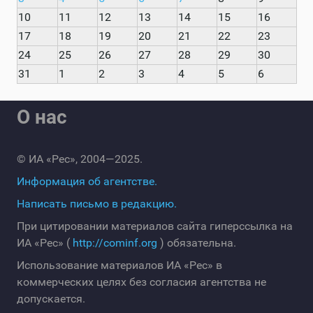
10
11
12
13
14
15
16
17
18
19
20
21
22
23
24
25
26
27
28
29
30
31
1
2
3
4
5
6
О нас
© ИА «Рес», 2004—2025.
Информация об агентстве.
Написать письмо в редакцию.
При цитировании материалов сайта гиперссылка на
ИА «Рес» (
http://cominf.org
) обязательна.
Использование материалов ИА «Рес» в
коммерческих целях без согласия агентства не
допускается.