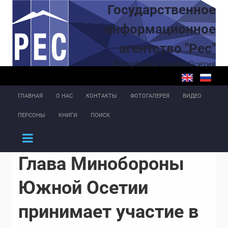
Перейти к основному содержанию
Государственное
информационное
агентство "Рес"
Республика Южная Осетия
ГЛАВНАЯ
О НАС
КОНТАКТЫ
ФОТОГАЛЕРЕЯ
ВИДЕО
ПЕРСОНЫ
КНИГИ
ПОИСК
Глава Минобороны
Южной Осетии
принимает участие в