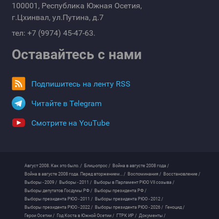
100001, Республика Южная Осетия,
г.Цхинвал, ул.Путина, д.7
тел: +7 (9974) 45-47-63.
Оставайтесь с нами
Подпишитесь на ленту RSS
Читайте в Telegram
Смотрите на YouTube
Август 2008. Как это было. /
Блиц-опрос /
Война в августе 2008 года /
Война в августе 2008 года. Перед вторжением... /
Воспоминания /
Восстановление /
Выборы - 2009 /
Выборы - 2011 /
Выборы в Парламент РЮО VII созыва /
Выборы депутатов Госдумы РФ /
Выборы президента РФ /
Выборы президента РЮО - 2011 /
Выборы президента РЮО - 2012 /
Выборы президента РЮО - 2022 /
Выборы президента РЮО - 2026 /
Геноцид /
Герои Осетии /
Год Коста в Южной Осетии /
ГТРК ИР /
Документы /