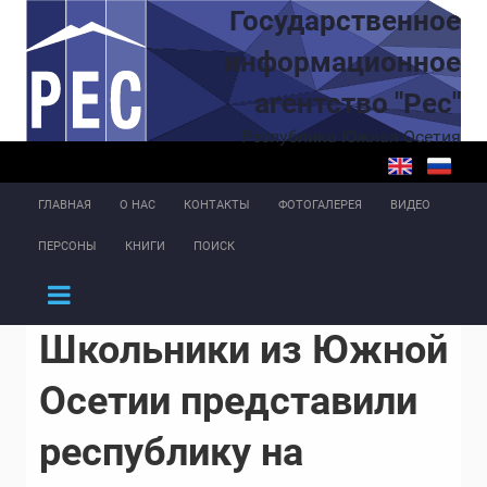
Перейти к основному содержанию
Государственное
информационное
агентство "Рес"
Республика Южная Осетия
ГЛАВНАЯ
О НАС
КОНТАКТЫ
ФОТОГАЛЕРЕЯ
ВИДЕО
ПЕРСОНЫ
КНИГИ
ПОИСК
Школьники из Южной
Осетии представили
республику на