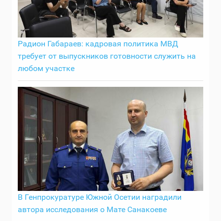
Радион Габараев: кадровая политика МВД
требует от выпускников готовности служить на
любом участке
В Генпрокуратуре Южной Осетии наградили
автора исследования о Мате Санакоеве