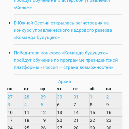
пройдут обучение в Мастерской управления
«Сенеж»
В Южной Осетии открылась регистрация на
конкурс управленческого кадрового резерва
«Команда будущего»
Победители конкурса «Команда будущего»
пройдут обучение по программе президентской
платформы «Россия – страна возможностей»
Архив
пн
вт
ср
чт
пт
сб
вс
27
28
29
30
31
1
2
3
4
5
6
7
8
9
10
11
12
13
14
15
16
17
18
19
20
21
22
23
24
25
26
27
28
29
30