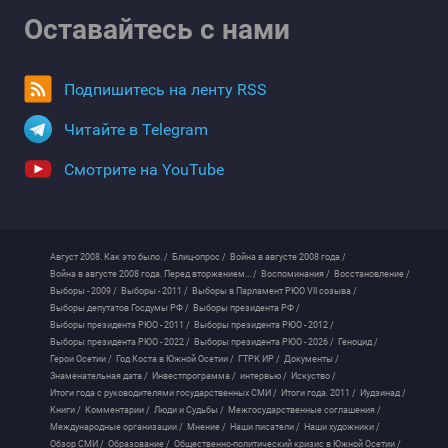
Оставайтесь с нами
Подпишитесь на ленту RSS
Читайте в Telegram
Смотрите на YouTube
Август 2008. Как это было. /
Блиц-опрос /
Война в августе 2008 года /
Война в августе 2008 года. Перед вторжением... /
Воспоминания /
Восстановление /
Выборы - 2009 /
Выборы - 2011 /
Выборы в Парламент РЮО VII созыва /
Выборы депутатов Госдумы РФ /
Выборы президента РФ /
Выборы президента РЮО - 2011 /
Выборы президента РЮО - 2012 /
Выборы президента РЮО - 2022 /
Выборы президента РЮО - 2026 /
Геноцид /
Герои Осетии /
Год Коста в Южной Осетии /
ГТРК ИР /
Документы /
Знаменательная дата /
Инвестпрограмма /
интервью /
Искуство /
Итоги года с руководителями государственных СМИ /
Итоги года. 2011 /
Иудзинад /
Книги /
Комментарии /
Люди и Судьбы /
Межгосударственные соглашения /
Международные организации /
Мнение /
Наши писатели /
Наши художники /
Обзор СМИ /
Образование /
Общественно-политический кризис в Южной Осетии /