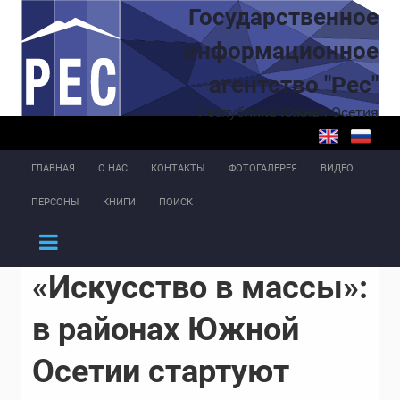
Перейти к основному содержанию
Государственное
информационное
агентство "Рес"
Республика Южная Осетия
ГЛАВНАЯ
О НАС
КОНТАКТЫ
ФОТОГАЛЕРЕЯ
ВИДЕО
ПЕРСОНЫ
КНИГИ
ПОИСК
«Искусство в массы»:
в районах Южной
Осетии стартуют