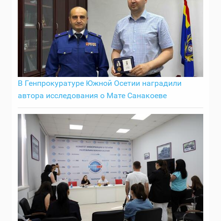
В Генпрокуратуре Южной Осетии наградили
автора исследования о Мате Санакоеве