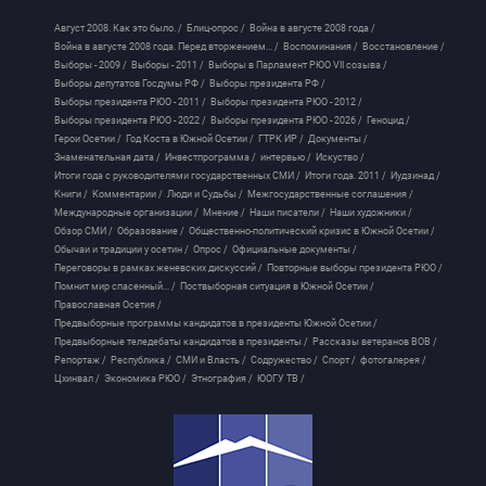
Август 2008. Как это было. /
Блиц-опрос /
Война в августе 2008 года /
Война в августе 2008 года. Перед вторжением... /
Воспоминания /
Восстановление /
Выборы - 2009 /
Выборы - 2011 /
Выборы в Парламент РЮО VII созыва /
Выборы депутатов Госдумы РФ /
Выборы президента РФ /
Выборы президента РЮО - 2011 /
Выборы президента РЮО - 2012 /
Выборы президента РЮО - 2022 /
Выборы президента РЮО - 2026 /
Геноцид /
Герои Осетии /
Год Коста в Южной Осетии /
ГТРК ИР /
Документы /
Знаменательная дата /
Инвестпрограмма /
интервью /
Искуство /
Итоги года с руководителями государственных СМИ /
Итоги года. 2011 /
Иудзинад /
Книги /
Комментарии /
Люди и Судьбы /
Межгосударственные соглашения /
Международные организации /
Мнение /
Наши писатели /
Наши художники /
Обзор СМИ /
Образование /
Общественно-политический кризис в Южной Осетии /
Обычаи и традиции у осетин /
Опрос /
Официальные документы /
Переговоры в рамках женевских дискуссий /
Повторные выборы президента РЮО /
Помнит мир спасенный... /
Поствыборная ситуация в Южной Осетии /
Православная Осетия /
Предвыборные программы кандидатов в президенты Южной Осетии /
Предвыборные теледебаты кандидатов в президенты /
Рассказы ветеранов ВОВ /
Репортаж /
Республика /
СМИ и Власть /
Содружество /
Спорт /
фотогалерея /
Цхинвал /
Экономика РЮО /
Этнография /
ЮОГУ ТВ /