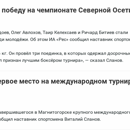
победу на чемпионате Северной Осет
оев, Олег Авлохов, Таир Келехсаев и Ричард Битиев стали
ди молодёжи. Об этом ИА «Рес» сообщил наставник спортс
4 кг. Он провёл три поединка, в которых одержал досрочн
л признан лучшим боксёром турнира», — сказал Сланов.
ервое место на международном турни
завершившегося в Магнитогорске крупного международног
ообщил наставник спортсмена Виталий Сланов.