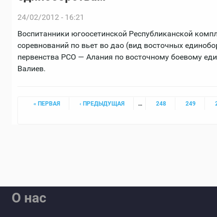
24/02/2012 - 16:21
Воспитанники югоосетинской Республиканской комп
соревнований по вьет во дао (вид восточных единобо
первенства РСО — Алания по восточному боевому еди
Валиев.
Страницы
« ПЕРВАЯ
‹ ПРЕДЫДУЩАЯ
…
248
249
О нас