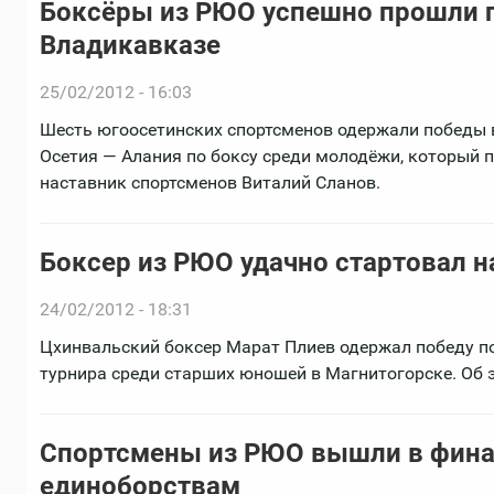
Боксёры из РЮО успешно прошли п
Владикавказе
25/02/2012 - 16:03
Шесть югоосетинских спортсменов одержали победы 
Осетия — Алания по боксу среди молодёжи, который п
наставник спортсменов Виталий Сланов.
Боксер из РЮО удачно стартовал 
24/02/2012 - 18:31
Цхинвальский боксер Марат Плиев одержал победу п
турнира среди старших юношей в Магнитогорске. Об 
Спортсмены из РЮО вышли в фина
единоборствам