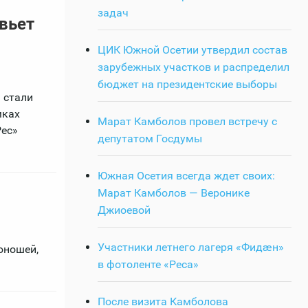
задач
вьет
ЦИК Южной Осетии утвердил состав
зарубежных участков и распределил
бюджет на президентские выборы
 стали
мках
Марат Камболов провел встречу с
Рес»
депутатом Госдумы
Южная Осетия всегда ждет своих:
Марат Камболов — Веронике
Джиоевой
Участники летнего лагеря «Фидӕн»
юношей,
в фотоленте «Реса»
После визита Камболова