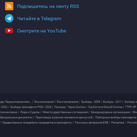
Подпишитесь на ленту RSS
Читайте в Telegram
Смотрите на YouTube
ода. Перед вторжением... /
Воспоминания /
Восстановление /
Выборы - 2009 /
Выборы - 2011 /
Выборы в
 2022 /
Выборы президента РЮО - 2026 /
Геноцид /
Герои Осетии /
Год Коста в Южной Осетии /
ГТРК ИР 
Комментарии /
Люди и Судьбы /
Межгосударственные соглашения /
Международные организации /
Мн
Официальные документы /
Переговоры в рамках женевских дискуссий /
Повторные выборы президента
/
Предвыборные теледебаты кандидатов в президенты /
Рассказы ветеранов ВОВ /
Репортаж /
Респуб