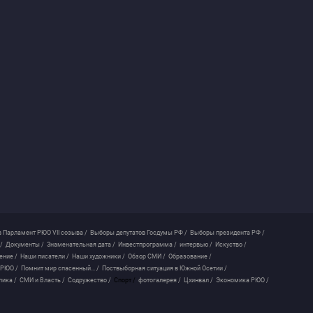
 Парламент РЮО VII созыва /
Выборы депутатов Госдумы РФ /
Выборы президента РФ /
/
Документы /
Знаменательная дата /
Инвестпрограмма /
интервью /
Искуство /
ение /
Наши писатели /
Наши художники /
Обзор СМИ /
Образование /
 РЮО /
Помнит мир спасенный... /
Поствыборная ситуация в Южной Осетии /
лика /
СМИ и Власть /
Содружество /
Спорт /
фотогалерея /
Цхинвал /
Экономика РЮО /