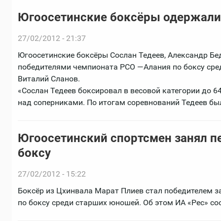
Югоосетинские боксёры одержали 
27/02/2012 - 21:37
Югоосетинские боксёры Сослан Тедеев, Александр Бед
победителями чемпионата РСО —Алания по боксу сре
Виталий Сланов.
«Сослан Тедеев боксировал в весовой категории до 6
над соперниками. По итогам соревнований Тедеев бы
Югоосетинский спортсмен занял п
боксу
27/02/2012 - 15:22
Боксёр из Цхинвала Марат Плиев стал победителем 
по боксу среди старших юношей. Об этом ИА «Рес» с