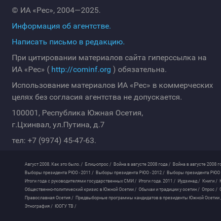
© ИА «Рес», 2004—2025.
Информация об агентстве.
Написать письмо в редакцию.
При цитировании материалов сайта гиперссылка на
ИА «Рес» (
http://cominf.org
) обязательна.
Использование материалов ИА «Рес» в коммерческих
целях без согласия агентства не допускается.
100001, Республика Южная Осетия,
г.Цхинвал, ул.Путина, д.7
тел: +7 (9974) 45-47-63.
Август 2008. Как это было. /
Блиц-опрос /
Война в августе 2008 года /
Война в августе 2008 г
Выборы президента РЮО - 2011 /
Выборы президента РЮО - 2012 /
Выборы президента РЮО -
Итоги года с руководителями государственных СМИ /
Итоги года. 2011 /
Иудзинад /
Книги /
Общественно-политический кризис в Южной Осетии /
Обычаи и традиции у осетин /
Опрос /
Православная Осетия /
Предвыборные программы кандидатов в президенты Южной Осетии 
Этнография /
ЮОГУ ТВ /