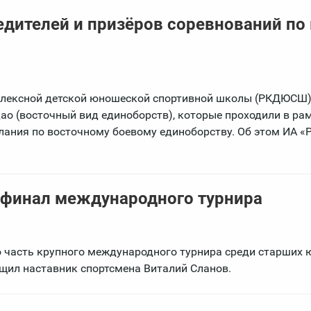
дителей и призёров соревнований по 
плексной детской юношеской спортивной школы (РКДЮСШ)
ао (восточный вид единоборств), которые проходили в ра
лания по восточному боевому единоборству. Об этом ИА «
 финал международного турнира
 часть крупного международного турнира среди старших 
бщил наставник спортсмена Виталий Сланов.