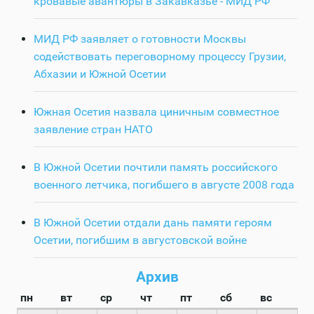
кровавые авантюры в Закавказье - МИД РФ
МИД РФ заявляет о готовности Москвы
содействовать переговорному процессу Грузии,
Абхазии и Южной Осетии
Южная Осетия назвала циничным совместное
заявление стран НАТО
В Южной Осетии почтили память российского
военного летчика, погибшего в августе 2008 года
В Южной Осетии отдали дань памяти героям
Осетии, погибшим в августовской войне
Архив
пн
вт
ср
чт
пт
сб
вс