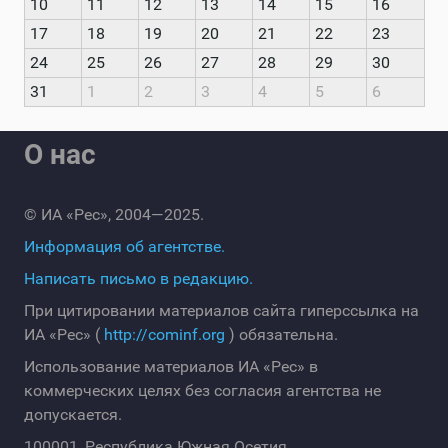
10
11
12
13
14
15
16
17
18
19
20
21
22
23
24
25
26
27
28
29
30
31
1
2
3
4
5
6
О нас
© ИА «Рес», 2004—2025.
Информация об агентстве.
Написать письмо в редакцию.
При цитировании материалов сайта гиперссылка на
ИА «Рес» (
http://cominf.org
) обязательна.
Использование материалов ИА «Рес» в
коммерческих целях без согласия агентства не
допускается.
100001, Республика Южная Осетия,