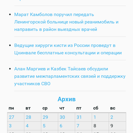
Марат Камболов поручил передать
Ленингорской больнице новый реанимобиль и
направить в район выездных врачей
Ведущие хирурги кисти из России проведут в
Цхинвале бесплатные консультации и операции
Алан Маргиев и Казбек Тайсаев обсудили
развитие межпарламентских связей и поддержку
участников СВО
Архив
пн
вт
ср
чт
пт
сб
вс
27
28
29
30
31
1
2
3
4
5
6
7
8
9