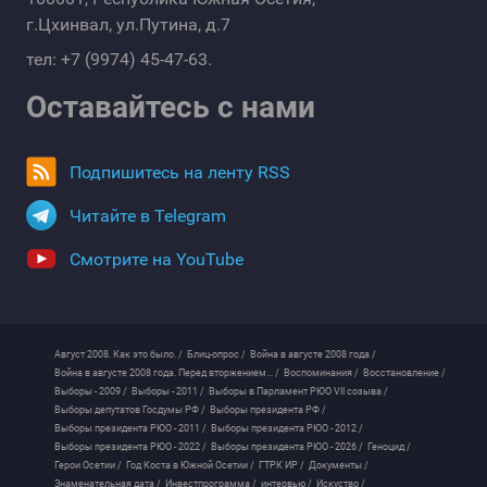
г.Цхинвал, ул.Путина, д.7
тел: +7 (9974) 45-47-63.
Оставайтесь с нами
Подпишитесь на ленту RSS
Читайте в Telegram
Смотрите на YouTube
Август 2008. Как это было. /
Блиц-опрос /
Война в августе 2008 года /
Война в августе 2008 года. Перед вторжением... /
Воспоминания /
Восстановление /
Выборы - 2009 /
Выборы - 2011 /
Выборы в Парламент РЮО VII созыва /
Выборы депутатов Госдумы РФ /
Выборы президента РФ /
Выборы президента РЮО - 2011 /
Выборы президента РЮО - 2012 /
Выборы президента РЮО - 2022 /
Выборы президента РЮО - 2026 /
Геноцид /
Герои Осетии /
Год Коста в Южной Осетии /
ГТРК ИР /
Документы /
Знаменательная дата /
Инвестпрограмма /
интервью /
Искуство /