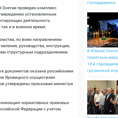
господдержке
 Осетии проведен комплекс
утверждению установленным
ентирующих деятельность
так и в военное время.
домства, по всем направлениям
авления, руководства, инструкции,
В Южной Осети
сем структурным подразделениям
памятные меро
18-й годовщине
грузинской агр
ке документов оказана российскими
ия Яровицкого осуществлен
тов утверждены приказами министра
рмонизацию нормативных правовых
оссийской Федерации с учетом
Камболов пору