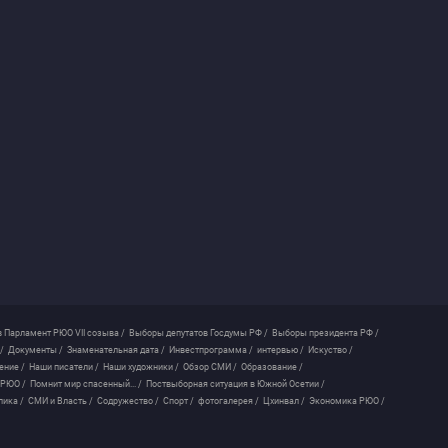
 Парламент РЮО VII созыва /
Выборы депутатов Госдумы РФ /
Выборы президента РФ /
/
Документы /
Знаменательная дата /
Инвестпрограмма /
интервью /
Искуство /
ение /
Наши писатели /
Наши художники /
Обзор СМИ /
Образование /
 РЮО /
Помнит мир спасенный... /
Поствыборная ситуация в Южной Осетии /
лика /
СМИ и Власть /
Содружество /
Спорт /
фотогалерея /
Цхинвал /
Экономика РЮО /