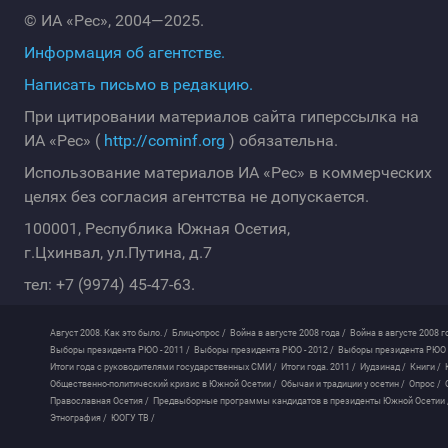
© ИА «Рес», 2004—2025.
Информация об агентстве.
Написать письмо в редакцию.
При цитировании материалов сайта гиперссылка на
ИА «Рес» (
http://cominf.org
) обязательна.
Использование материалов ИА «Рес» в коммерческих
целях без согласия агентства не допускается.
100001, Республика Южная Осетия,
г.Цхинвал, ул.Путина, д.7
тел: +7 (9974) 45-47-63.
Август 2008. Как это было. /
Блиц-опрос /
Война в августе 2008 года /
Война в августе 2008 г
Выборы президента РЮО - 2011 /
Выборы президента РЮО - 2012 /
Выборы президента РЮО -
Итоги года с руководителями государственных СМИ /
Итоги года. 2011 /
Иудзинад /
Книги /
Общественно-политический кризис в Южной Осетии /
Обычаи и традиции у осетин /
Опрос /
Православная Осетия /
Предвыборные программы кандидатов в президенты Южной Осетии 
Этнография /
ЮОГУ ТВ /