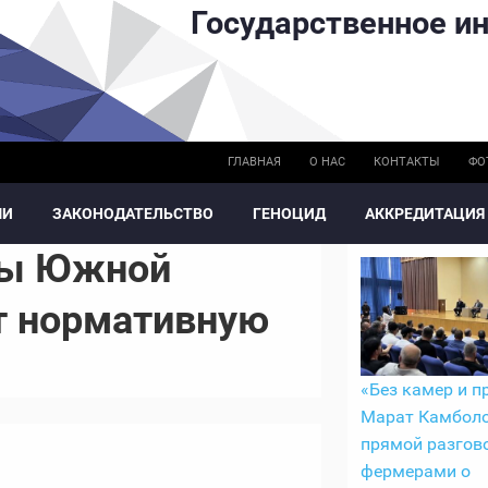
Государственное ин
ГЛАВНАЯ
О НАС
КОНТАКТЫ
ФО
МИ
ЗАКОНОДАТЕЛЬСТВО
ГЕНОЦИД
АККРЕДИТАЦИЯ
ны Южной
т нормативную
«Без камер и п
Марат Камболо
прямой разгово
фермерами о