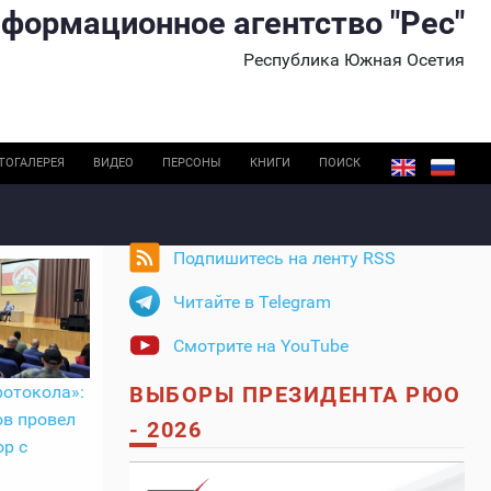
формационное агентство "Рес"
Республика Южная Осетия
ТОГАЛЕРЕЯ
ВИДЕО
ПЕРСОНЫ
КНИГИ
ПОИСК
Подпишитесь на ленту RSS
Читайте в Telegram
Смотрите на YouTube
ротокола»:
ВЫБОРЫ ПРЕЗИДЕНТА РЮО
в провел
- 2026
р с