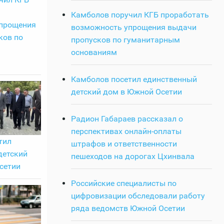
Камболов поручил КГБ проработать
прощения
возможность упрощения выдачи
ков по
пропусков по гуманитарным
основаниям
Камболов посетил единственный
детский дом в Южной Осетии
Радион Габараев рассказал о
перспективах онлайн-оплаты
тил
штрафов и ответственности
детский
пешеходов на дорогах Цхинвала
сетии
Российские специалисты по
цифровизации обследовали работу
ряда ведомств Южной Осетии