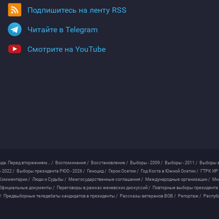
Подпишитесь на ленту RSS
Читайте в Telegram
Смотрите на YouTube
ода. Перед вторжением... /
Воспоминания /
Восстановление /
Выборы - 2009 /
Выборы - 2011 /
Выборы в
 2022 /
Выборы президента РЮО - 2026 /
Геноцид /
Герои Осетии /
Год Коста в Южной Осетии /
ГТРК ИР 
Комментарии /
Люди и Судьбы /
Межгосударственные соглашения /
Международные организации /
Мн
Официальные документы /
Переговоры в рамках женевских дискуссий /
Повторные выборы президента
/
Предвыборные теледебаты кандидатов в президенты /
Рассказы ветеранов ВОВ /
Репортаж /
Респуб