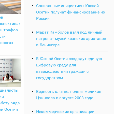
Социальные инициативы Южной
Осетии получат финансирование из
ев
России
рспективах
 штрафов
Марат Камболов взял под личный
сти
патронат музей ксанских эриставов
дорогах
в Ленингоре
В Южной Осетии создадут единую
цифровую среду для
взаимодействия граждан с
государством
ециалисты
Верность клятве: подвиг медиков
ии
Цхинвала в августе 2008 года
аботу ряда
й Осетии
Некоммерческие организации