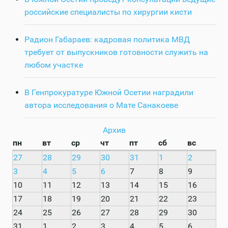
российские специалисты по хирургии кисти
Радион Габараев: кадровая политика МВД
требует от выпускников готовности служить на
любом участке
В Генпрокуратуре Южной Осетии наградили
автора исследования о Мате Санакоеве
Архив
пн
вт
ср
чт
пт
сб
вс
27
28
29
30
31
1
2
3
4
5
6
7
8
9
10
11
12
13
14
15
16
17
18
19
20
21
22
23
24
25
26
27
28
29
30
31
1
2
3
4
5
6