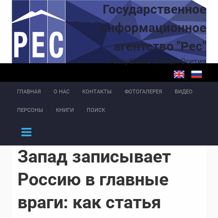
Перейти к основному содержанию
Государственное
информационное
агентство "Рес"
Республика Южная Осетия
ГЛАВНАЯ
О НАС
КОНТАКТЫ
ФОТОГАЛЕРЕЯ
ВИДЕО
ПЕРСОНЫ
КНИГИ
ПОИСК
Запад записывает
Россию в главные
враги: как статья