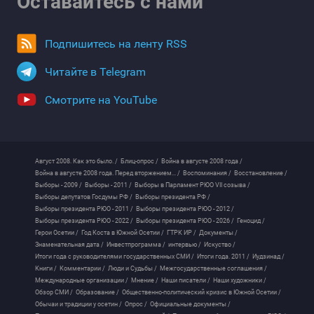
Оставайтесь с нами
Подпишитесь на ленту RSS
Читайте в Telegram
Смотрите на YouTube
Август 2008. Как это было. /
Блиц-опрос /
Война в августе 2008 года /
Война в августе 2008 года. Перед вторжением... /
Воспоминания /
Восстановление /
Выборы - 2009 /
Выборы - 2011 /
Выборы в Парламент РЮО VII созыва /
Выборы депутатов Госдумы РФ /
Выборы президента РФ /
Выборы президента РЮО - 2011 /
Выборы президента РЮО - 2012 /
Выборы президента РЮО - 2022 /
Выборы президента РЮО - 2026 /
Геноцид /
Герои Осетии /
Год Коста в Южной Осетии /
ГТРК ИР /
Документы /
Знаменательная дата /
Инвестпрограмма /
интервью /
Искуство /
Итоги года с руководителями государственных СМИ /
Итоги года. 2011 /
Иудзинад /
Книги /
Комментарии /
Люди и Судьбы /
Межгосударственные соглашения /
Международные организации /
Мнение /
Наши писатели /
Наши художники /
Обзор СМИ /
Образование /
Общественно-политический кризис в Южной Осетии /
Обычаи и традиции у осетин /
Опрос /
Официальные документы /