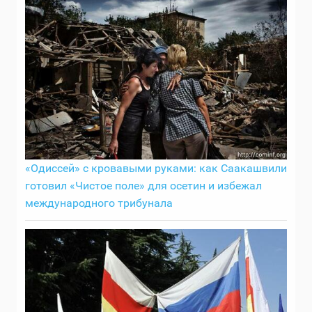
«Одиссей» с кровавыми руками: как Саакашвили
готовил «Чистое поле» для осетин и избежал
международного трибунала